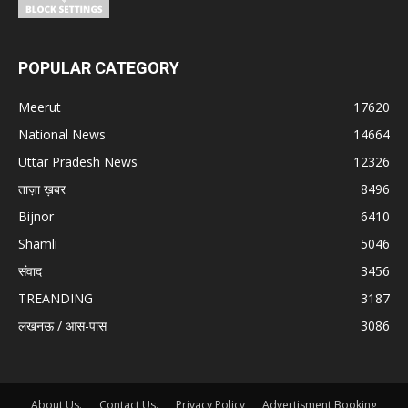
POPULAR CATEGORY
Meerut
17620
National News
14664
Uttar Pradesh News
12326
ताज़ा ख़बर
8496
Bijnor
6410
Shamli
5046
संवाद
3456
TREANDING
3187
लखनऊ / आस-पास
3086
About Us.
Contact Us.
Privacy Policy
Advertisment Booking