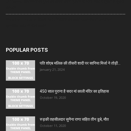
UP News: शिवभक्तों पर फूलों की बारिश करेंगे मुख्यमंत्री योगी, मेरठ में सुरक्षा के पुख्ता
इंतजाम
Weather Update: दिल्ली-NCR में बारिश का कहर, जलभराव से जनजीवन
प्रभावित, आज भी येलो अलर्ट
POPULAR POSTS
पति शोएब मलिक की तीसरी शादी पर सानिया मिर्जा ने तोड़ी...
January 21, 2024
450 साल पुराना है सदर मां काली मंदिर का इतिहास
October 19, 2020
रुड़की तहसीलदार सुनैना राणा सहित तीन डूबे, मौत
October 11, 2020