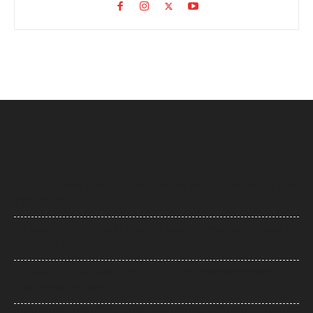
UP News: झांसी में पुलिस का बड़ा एक्शन, महिलाओं समेत 300 लोग हिरासत में, ड्रोन
से हुई निगरानी
UP News: हाईकोर्ट की अनुमति के बाद अली अहमद प्रयागराज रवाना, भाई अबान के
जनाजे में होगा शामिल
Himachal Pradesh: हिमाचल में बड़ा सड़क हादसा, चंबा में यात्रियों से भरी बस
पलटी, 7 की मौत, कई घायल