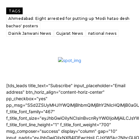
TAGS
Ahmedabad: Eight arrested for putting up 'Modi hatao desh
bachao' posters
Dainik Janwani News
Gujarat News
national news
[tds_leads title_text="Subscribe" input_placeholder="Email
address" btn_horiz_align="content-horiz-center"
pp_checkbox="yes"
pp_msg="SSd2ZSUyMHJlYWQlMjBhbmQlMjBhY2NlcHQlMjB0aGU
f_title_font_family="467"
f_title_font_size="eyJhbGwiOiIyNCIsInBvcnRyYWl0IjoiMjAiLCJs
f_title_font_line_height="1" f_title_font_weight="700"
msg_composer="success" display="column" gap="10"
input_padd="eyJhbGwiOiIxNXB4IDEwcHgiLCJsYW5kc2NhcGUiO