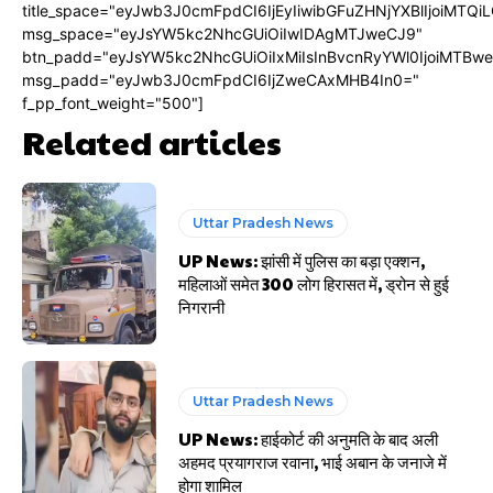
title_space="eyJwb3J0cmFpdCI6IjEyIiwibGFuZHNjYXBlIjoiMTQi
msg_space="eyJsYW5kc2NhcGUiOiIwIDAgMTJweCJ9"
btn_padd="eyJsYW5kc2NhcGUiOiIxMiIsInBvcnRyYWl0IjoiMTBw
msg_padd="eyJwb3J0cmFpdCI6IjZweCAxMHB4In0="
f_pp_font_weight="500"]
Related articles
Uttar Pradesh News
UP News: झांसी में पुलिस का बड़ा एक्शन,
महिलाओं समेत 300 लोग हिरासत में, ड्रोन से हुई
निगरानी
Uttar Pradesh News
UP News: हाईकोर्ट की अनुमति के बाद अली
अहमद प्रयागराज रवाना, भाई अबान के जनाजे में
होगा शामिल