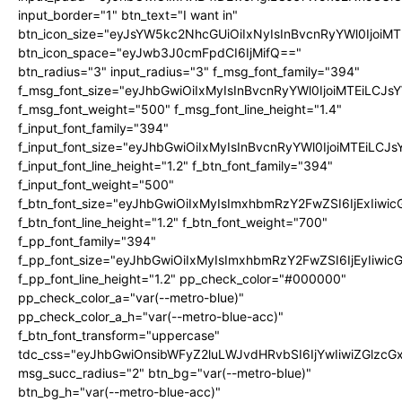
input_border="1" btn_text="I want in"
btn_icon_size="eyJsYW5kc2NhcGUiOiIxNyIsInBvcnRyYWl0IjoiMT
btn_icon_space="eyJwb3J0cmFpdCI6IjMifQ=="
btn_radius="3" input_radius="3" f_msg_font_family="394"
f_msg_font_size="eyJhbGwiOiIxMyIsInBvcnRyYWl0IjoiMTEiLCJ
f_msg_font_weight="500" f_msg_font_line_height="1.4"
f_input_font_family="394"
f_input_font_size="eyJhbGwiOiIxMyIsInBvcnRyYWl0IjoiMTEiLC
f_input_font_line_height="1.2" f_btn_font_family="394"
f_input_font_weight="500"
f_btn_font_size="eyJhbGwiOiIxMyIsImxhbmRzY2FwZSI6IjExIiw
f_btn_font_line_height="1.2" f_btn_font_weight="700"
f_pp_font_family="394"
f_pp_font_size="eyJhbGwiOiIxMyIsImxhbmRzY2FwZSI6IjEyIiwi
f_pp_font_line_height="1.2" pp_check_color="#000000"
pp_check_color_a="var(--metro-blue)"
pp_check_color_a_h="var(--metro-blue-acc)"
f_btn_font_transform="uppercase"
tdc_css="eyJhbGwiOnsibWFyZ2luLWJvdHRvbSI6IjYwIiwiZGlz
msg_succ_radius="2" btn_bg="var(--metro-blue)"
btn_bg_h="var(--metro-blue-acc)"