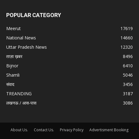
POPULAR CATEGORY
Meerut
17619
National News
14660
Uttar Pradesh News
12320
ताज़ा ख़बर
8496
Bijnor
6410
Shamli
5046
संवाद
3456
TREANDING
3187
लखनऊ / आस-पास
3086
About Us.
Contact Us.
Privacy Policy
Advertisment Booking