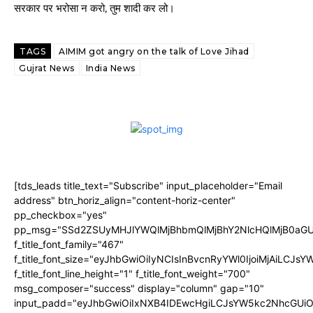
सरकार पर भरोसा न करो, तुम शादी कर लो।
TAGS
AIMIM got angry on the talk of Love Jihad
Gujrat News
India News
[tds_leads title_text="Subscribe" input_placeholder="Email
address" btn_horiz_align="content-horiz-center"
pp_checkbox="yes"
pp_msg="SSd2ZSUyMHJlYWQlMjBhbmQlMjBhY2NlcHQlMjB0aGU
f_title_font_family="467"
f_title_font_size="eyJhbGwiOiIyNCIsInBvcnRyYWl0IjoiMjAiLCJs
f_title_font_line_height="1" f_title_font_weight="700"
msg_composer="success" display="column" gap="10"
input_padd="eyJhbGwiOiIxNXB4IDEwcHgiLCJsYW5kc2NhcGUiO