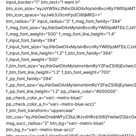
input_border="1" btn_text="I want in"
btn_icon_size="eyJsYW5kc2NhcGUiOiIxNyIsInBvcnRyYWl0IjoiMT
btn_icon_space="eyJwb3J0cmFpdCI6IjMifQ=="
btn_radius="3" input_radius="3" f_msg_font_family="394"
f_msg_font_size="eyJhbGwiOiIxMyIsInBvcnRyYWl0IjoiMTEiLCJ
f_msg_font_weight="500" f_msg_font_line_height="1.4"
f_input_font_family="394"
f_input_font_size="eyJhbGwiOiIxMyIsInBvcnRyYWl0IjoiMTEiLC
f_input_font_line_height="1.2" f_btn_font_family="394"
f_input_font_weight="500"
f_btn_font_size="eyJhbGwiOiIxMyIsImxhbmRzY2FwZSI6IjExIiw
f_btn_font_line_height="1.2" f_btn_font_weight="700"
f_pp_font_family="394"
f_pp_font_size="eyJhbGwiOiIxMyIsImxhbmRzY2FwZSI6IjEyIiwi
f_pp_font_line_height="1.2" pp_check_color="#000000"
pp_check_color_a="var(--metro-blue)"
pp_check_color_a_h="var(--metro-blue-acc)"
f_btn_font_transform="uppercase"
tdc_css="eyJhbGwiOnsibWFyZ2luLWJvdHRvbSI6IjYwIiwiZGlz
msg_succ_radius="2" btn_bg="var(--metro-blue)"
btn_bg_h="var(--metro-blue-acc)"
title_space="eyJwb3J0cmFpdCI6IjEyIiwibGFuZHNjYXBlIjoiMTQi