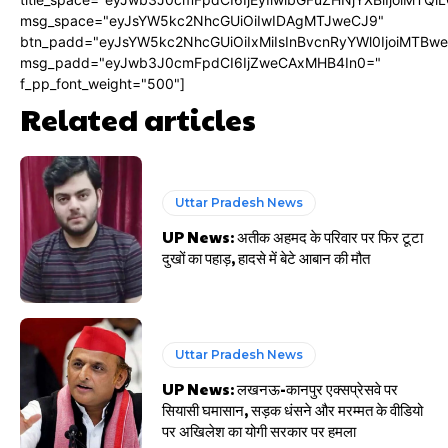
msg_space="eyJsYW5kc2NhcGUiOiIwIDAgMTJweCJ9"
btn_padd="eyJsYW5kc2NhcGUiOiIxMiIsInBvcnRyYWl0IjoiMTBw
msg_padd="eyJwb3J0cmFpdCI6IjZweCAxMHB4In0="
f_pp_font_weight="500"]
Related articles
Uttar Pradesh News
UP News: अतीक अहमद के परिवार पर फिर टूटा
दुखों का पहाड़, हादसे में बेटे आबान की मौत
Uttar Pradesh News
UP News: लखनऊ-कानपुर एक्सप्रेसवे पर
सियासी घमासान, सड़क धंसने और मरम्मत के वीडियो
पर अखिलेश का योगी सरकार पर हमला