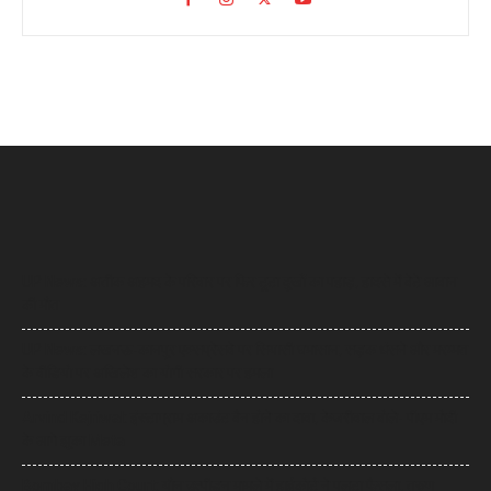
UP News: अतीक अहमद के परिवार पर फिर टूटा दुखों का पहाड़, हादसे में बेटे आबान
की मौत
UP News: लखनऊ-कानपुर एक्सप्रेसवे पर सियासी घमासान, सड़क धंसने और मरम्मत
के वीडियो पर अखिलेश का योगी सरकार पर हमला
Arvind Kejriwal: इंस्टाग्राम अकाउंट बैन होने का दावा, केजरीवाल बोले- पीएम मोदी
के आगे झुका Meta
Bombay High Court: यौन उत्पीड़न मामले में हाईकोर्ट ने पलटा फैसला, तरुण