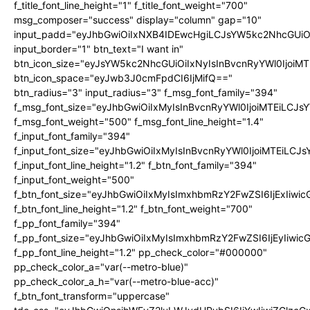
f_title_font_line_height="1" f_title_font_weight="700"
msg_composer="success" display="column" gap="10"
input_padd="eyJhbGwiOiIxNXB4IDEwcHgiLCJsYW5kc2NhcGUiO
input_border="1" btn_text="I want in"
btn_icon_size="eyJsYW5kc2NhcGUiOiIxNyIsInBvcnRyYWl0IjoiMT
btn_icon_space="eyJwb3J0cmFpdCI6IjMifQ=="
btn_radius="3" input_radius="3" f_msg_font_family="394"
f_msg_font_size="eyJhbGwiOiIxMyIsInBvcnRyYWl0IjoiMTEiLCJ
f_msg_font_weight="500" f_msg_font_line_height="1.4"
f_input_font_family="394"
f_input_font_size="eyJhbGwiOiIxMyIsInBvcnRyYWl0IjoiMTEiLC
f_input_font_line_height="1.2" f_btn_font_family="394"
f_input_font_weight="500"
f_btn_font_size="eyJhbGwiOiIxMyIsImxhbmRzY2FwZSI6IjExIiw
f_btn_font_line_height="1.2" f_btn_font_weight="700"
f_pp_font_family="394"
f_pp_font_size="eyJhbGwiOiIxMyIsImxhbmRzY2FwZSI6IjEyIiwi
f_pp_font_line_height="1.2" pp_check_color="#000000"
pp_check_color_a="var(--metro-blue)"
pp_check_color_a_h="var(--metro-blue-acc)"
f_btn_font_transform="uppercase"