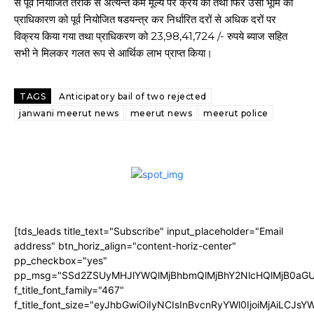
से पूर्व नियोजित तरीके से अत्यन्त कम मूल्य पर क्रय की तथा फिर उसी भूमि को
प्राधिकारण को पूर्व नियोजित षडयन्त्र कर निर्धारित दरों से अधिक दरों पर
विक्रय किया गया तथा प्राधिकरण को 23,98,41,724 /- रुपये ब्याज सहित
सभी ने मिलकर गलत रूप से आर्थिक लाभ प्राप्त किया।
TAGS
Anticipatory bail of two rejected
janwani meerut news
meerut news
meerut police
[tds_leads title_text="Subscribe" input_placeholder="Email
address" btn_horiz_align="content-horiz-center"
pp_checkbox="yes"
pp_msg="SSd2ZSUyMHJlYWQlMjBhbmQlMjBhY2NlcHQlMjB0aGU
f_title_font_family="467"
f_title_font_size="eyJhbGwiOiIyNCIsInBvcnRyYWl0IjoiMjAiLCJs