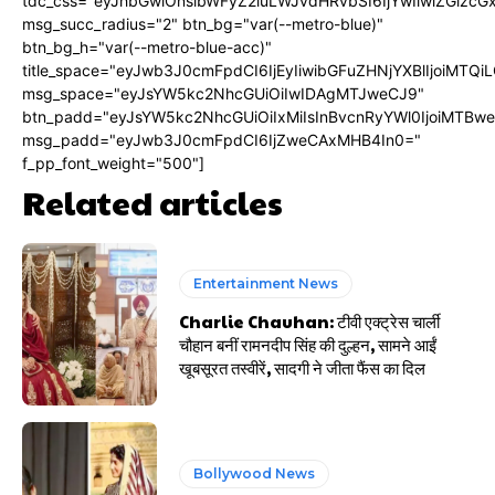
tdc_css="eyJhbGwiOnsibWFyZ2luLWJvdHRvbSI6IjYwIiwiZGlz
msg_succ_radius="2" btn_bg="var(--metro-blue)"
btn_bg_h="var(--metro-blue-acc)"
title_space="eyJwb3J0cmFpdCI6IjEyIiwibGFuZHNjYXBlIjoiMTQi
msg_space="eyJsYW5kc2NhcGUiOiIwIDAgMTJweCJ9"
btn_padd="eyJsYW5kc2NhcGUiOiIxMiIsInBvcnRyYWl0IjoiMTBw
msg_padd="eyJwb3J0cmFpdCI6IjZweCAxMHB4In0="
f_pp_font_weight="500"]
Related articles
Entertainment News
Charlie Chauhan: टीवी एक्ट्रेस चार्ली
चौहान बनीं रामनदीप सिंह की दुल्हन, सामने आईं
खूबसूरत तस्वीरें, सादगी ने जीता फैंस का दिल
Bollywood News