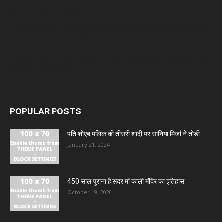
हूं, लेकिन महसूस कर सकता हूं’
Gold-Silver Rate: सोने-चांदी की कीमतों में जोरदार उछाल, एक हफ्ते में सोना ₹6,700
और चांदी ₹13 हजार से ज्यादा महंगी
Entertainment News: ‘लॉकअप 2’ से बाहर आते ही आकांक्षा चमोला ने खोला बड़ा
राज, बोलीं- परिवार है नाराज
POPULAR POSTS
पति शोएब मलिक की तीसरी शादी पर सानिया मिर्जा ने तोड़ी...
January 21, 2024
450 साल पुराना है सदर मां काली मंदिर का इतिहास
October 19, 2020