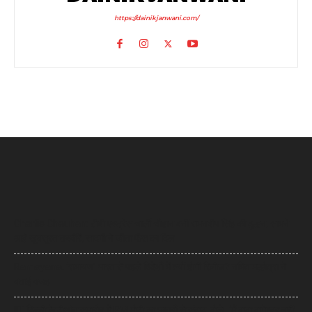
https://dainikjanwani.com/
Charlie Chauhan: टीवी एक्ट्रेस चार्ली चौहान बनीं रामनदीप सिंह की दुल्हन, सामने
आईं खूबसूरत तस्वीरें, सादगी ने जीता फैंस का दिल
Ramayana: ‘रामायण’ भारत से पहले विदेशों में क्यों होगी रिलीज? नमित मल्होत्रा ने
बताई वजह
IIT दिल्ली के दीक्षांत समारोह में PM मोदी का छात्रों से संवाद, बोले- ‘मैं बाबा बागेश्वर नहीं