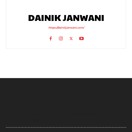
DAINIK JANWANI
https://dainikjanwani.com/
Uttarakhand News: देवप्रयाग-पौड़ी मार्ग पर दर्दनाक हादसा, खाई में गिरी कार, पांच
की मौत, एक बच्चा घायल