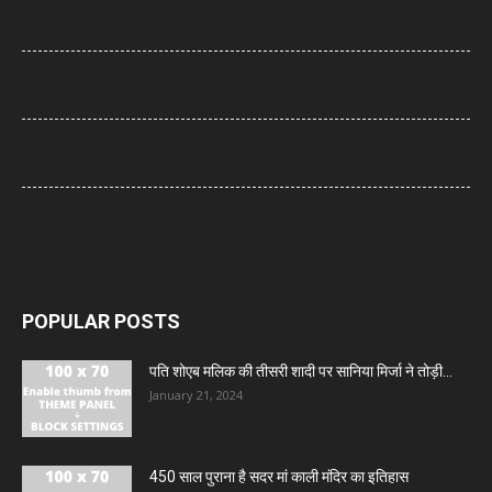
Supreme Court: नारायण साईं की सजा पर सुप्रीम कोर्ट का फैसला, उम्रकैद पर
रोक लगाने की याचिका खारिज
UP News: सीएम योगी का अखिलेश यादव पर हमला, बोले- ‘कुछ लोग उम्र बढ़ने के बाद
भी बच्चे ही बने रहते हैं’
UP: विज्ञापन खर्च और एक्सप्रेसवे को लेकर अखिलेश का योगी सरकार पर हमला, बोले-
7,000 करोड़ से बन सकती थीं विश्वस्तरीय यूनिवर्सिटियां
Jharkhand Protest: झारखंड के प्रदर्शनकारी छात्रों के समर्थन में उतरी CJP,
प्रतिनिधिमंडल करेगा मुलाकात
POPULAR POSTS
पति शोएब मलिक की तीसरी शादी पर सानिया मिर्जा ने तोड़ी...
January 21, 2024
450 साल पुराना है सदर मां काली मंदिर का इतिहास