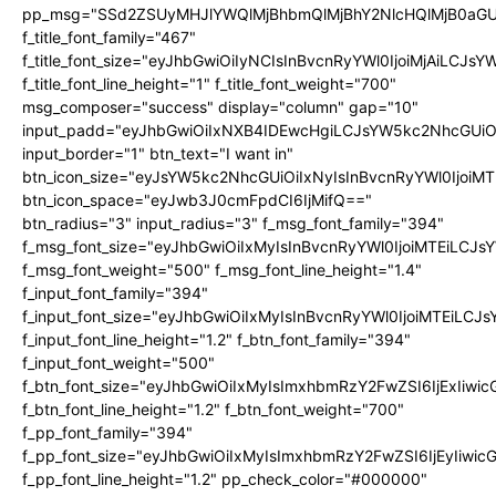
pp_msg="SSd2ZSUyMHJlYWQlMjBhbmQlMjBhY2NlcHQlMjB0aGU
f_title_font_family="467"
f_title_font_size="eyJhbGwiOiIyNCIsInBvcnRyYWl0IjoiMjAiLCJs
f_title_font_line_height="1" f_title_font_weight="700"
msg_composer="success" display="column" gap="10"
input_padd="eyJhbGwiOiIxNXB4IDEwcHgiLCJsYW5kc2NhcGUiO
input_border="1" btn_text="I want in"
btn_icon_size="eyJsYW5kc2NhcGUiOiIxNyIsInBvcnRyYWl0IjoiMT
btn_icon_space="eyJwb3J0cmFpdCI6IjMifQ=="
btn_radius="3" input_radius="3" f_msg_font_family="394"
f_msg_font_size="eyJhbGwiOiIxMyIsInBvcnRyYWl0IjoiMTEiLCJ
f_msg_font_weight="500" f_msg_font_line_height="1.4"
f_input_font_family="394"
f_input_font_size="eyJhbGwiOiIxMyIsInBvcnRyYWl0IjoiMTEiLC
f_input_font_line_height="1.2" f_btn_font_family="394"
f_input_font_weight="500"
f_btn_font_size="eyJhbGwiOiIxMyIsImxhbmRzY2FwZSI6IjExIiw
f_btn_font_line_height="1.2" f_btn_font_weight="700"
f_pp_font_family="394"
f_pp_font_size="eyJhbGwiOiIxMyIsImxhbmRzY2FwZSI6IjEyIiwi
f_pp_font_line_height="1.2" pp_check_color="#000000"