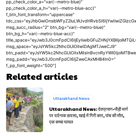
pp_check_color_a="var(--metro-blue)"
pp_check_color_a_h="var(--metro-blue-acc)"
f_btn_font_transform="uppercase"
tdc_css="eyJhbGwiOnsibWFyZ2luLWJvdHRvbSI6IjYwIiwiZGlz
msg_succ_radius="2" btn_bg="var(--metro-blue)"
btn_bg_h="var(--metro-blue-acc)"
title_space="eyJwb3J0cmFpdCI6IjEyIiwibGFuZHNjYXBlIjoiMTQi
msg_space="eyJsYW5kc2NhcGUiOiIwIDAgMTJweCJ9"
btn_padd="eyJsYW5kc2NhcGUiOiIxMiIsInBvcnRyYWl0IjoiMTBw
msg_padd="eyJwb3J0cmFpdCI6IjZweCAxMHB4In0="
f_pp_font_weight="500"]
Related articles
Uttarakhand News
Uttarakhand News: देवप्रयाग-पौड़ी मार्ग
पर दर्दनाक हादसा, खाई में गिरी कार, पांच की मौत,
एक बच्चा घायल