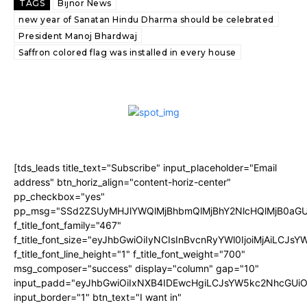
TAGS
Bijnor News
new year of Sanatan Hindu Dharma should be celebrated
President Manoj Bhardwaj
Saffron colored flag was installed in every house
[tds_leads title_text="Subscribe" input_placeholder="Email
address" btn_horiz_align="content-horiz-center"
pp_checkbox="yes"
pp_msg="SSd2ZSUyMHJlYWQlMjBhbmQlMjBhY2NlcHQlMjB0aGU
f_title_font_family="467"
f_title_font_size="eyJhbGwiOiIyNCIsInBvcnRyYWl0IjoiMjAiLCJs
f_title_font_line_height="1" f_title_font_weight="700"
msg_composer="success" display="column" gap="10"
input_padd="eyJhbGwiOiIxNXB4IDEwcHgiLCJsYW5kc2NhcGUiO
input_border="1" btn_text="I want in"