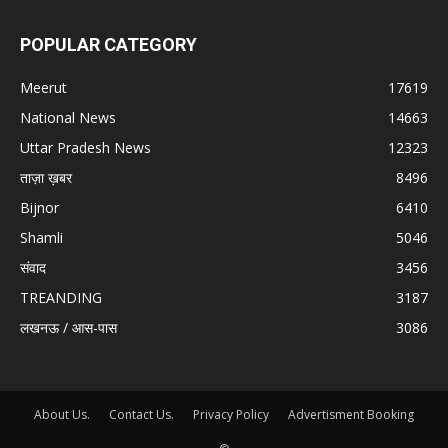
POPULAR CATEGORY
Meerut
17619
National News
14663
Uttar Pradesh News
12323
ताज़ा ख़बर
8496
Bijnor
6410
Shamli
5046
संवाद
3456
TREANDING
3187
लखनऊ / आस-पास
3086
About Us.
Contact Us.
Privacy Policy
Advertisment Booking