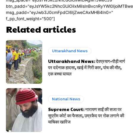
btn_padd="eyJsYW5kc2NhcGUiOiIxMiIsInBvcnRyYWl0IjoiMTBw
msg_padd="eyJwb3J0cmFpdCI6IjZweCAxMHB4In0="
f_pp_font_weight="500"]
Related articles
Uttarakhand News
Uttarakhand News: देवप्रयाग-पौड़ी मार्ग
पर दर्दनाक हादसा, खाई में गिरी कार, पांच की मौत,
एक बच्चा घायल
National News
Supreme Court: नारायण साईं की सजा पर
सुप्रीम कोर्ट का फैसला, उम्रकैद पर रोक लगाने की
याचिका खारिज