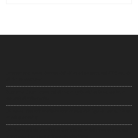
Uttarakhand News: देवप्रयाग-पौड़ी मार्ग पर दर्दनाक हादसा, खाई में गिरी कार, पांच
की मौत, एक बच्चा घायल
Supreme Court: नारायण साईं की सजा पर सुप्रीम कोर्ट का फैसला, उम्रकैद पर
रोक लगाने की याचिका खारिज
UP News: सीएम योगी का अखिलेश यादव पर हमला, बोले- ‘कुछ लोग उम्र बढ़ने के बाद
भी बच्चे ही बने रहते हैं’
UP: विज्ञापन खर्च और एक्सप्रेसवे को लेकर अखिलेश का योगी सरकार पर हमला, बोले-
7,000 करोड़ से बन सकती थीं विश्वस्तरीय यूनिवर्सिटियां