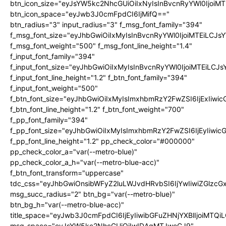
btn_icon_size="eyJsYW5kc2NhcGUiOiIxNyIsInBvcnRyYWl0IjoiMT
btn_icon_space="eyJwb3J0cmFpdCI6IjMifQ=="
btn_radius="3" input_radius="3" f_msg_font_family="394"
f_msg_font_size="eyJhbGwiOiIxMyIsInBvcnRyYWl0IjoiMTEiLCJ
f_msg_font_weight="500" f_msg_font_line_height="1.4"
f_input_font_family="394"
f_input_font_size="eyJhbGwiOiIxMyIsInBvcnRyYWl0IjoiMTEiLC
f_input_font_line_height="1.2" f_btn_font_family="394"
f_input_font_weight="500"
f_btn_font_size="eyJhbGwiOiIxMyIsImxhbmRzY2FwZSI6IjExIiw
f_btn_font_line_height="1.2" f_btn_font_weight="700"
f_pp_font_family="394"
f_pp_font_size="eyJhbGwiOiIxMyIsImxhbmRzY2FwZSI6IjEyIiwi
f_pp_font_line_height="1.2" pp_check_color="#000000"
pp_check_color_a="var(--metro-blue)"
pp_check_color_a_h="var(--metro-blue-acc)"
f_btn_font_transform="uppercase"
tdc_css="eyJhbGwiOnsibWFyZ2luLWJvdHRvbSI6IjYwIiwiZGlz
msg_succ_radius="2" btn_bg="var(--metro-blue)"
btn_bg_h="var(--metro-blue-acc)"
title_space="eyJwb3J0cmFpdCI6IjEyIiwibGFuZHNjYXBlIjoiMTQi
msg_space="eyJsYW5kc2NhcGUiOiIwIDAgMTJweCJ9"