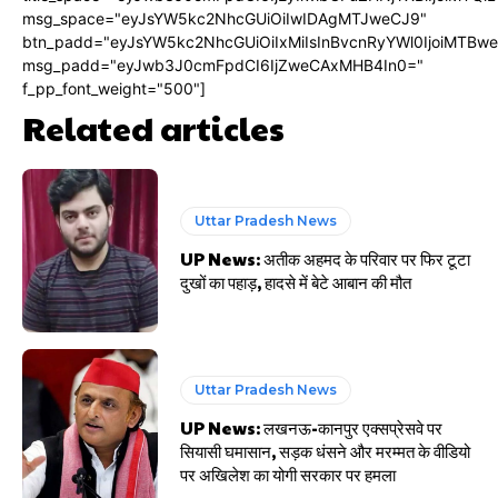
msg_space="eyJsYW5kc2NhcGUiOiIwIDAgMTJweCJ9"
btn_padd="eyJsYW5kc2NhcGUiOiIxMiIsInBvcnRyYWl0IjoiMTBw
msg_padd="eyJwb3J0cmFpdCI6IjZweCAxMHB4In0="
f_pp_font_weight="500"]
Related articles
Uttar Pradesh News
UP News: अतीक अहमद के परिवार पर फिर टूटा
दुखों का पहाड़, हादसे में बेटे आबान की मौत
Uttar Pradesh News
UP News: लखनऊ-कानपुर एक्सप्रेसवे पर
सियासी घमासान, सड़क धंसने और मरम्मत के वीडियो
पर अखिलेश का योगी सरकार पर हमला