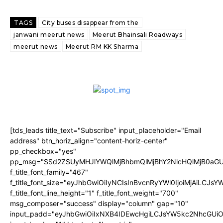
TAGS
City buses disappear from the
janwani meerut news
Meerut Bhainsali Roadways
meerut news
Meerut RM KK Sharma
[tds_leads title_text="Subscribe" input_placeholder="Email
address" btn_horiz_align="content-horiz-center"
pp_checkbox="yes"
pp_msg="SSd2ZSUyMHJlYWQlMjBhbmQlMjBhY2NlcHQlMjB0aGU
f_title_font_family="467"
f_title_font_size="eyJhbGwiOiIyNCIsInBvcnRyYWl0IjoiMjAiLCJs
f_title_font_line_height="1" f_title_font_weight="700"
msg_composer="success" display="column" gap="10"
input_padd="eyJhbGwiOiIxNXB4IDEwcHgiLCJsYW5kc2NhcGUiO