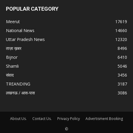
POPULAR CATEGORY
Meerut
17619
National News
14660
Uttar Pradesh News
12320
ताज़ा ख़बर
8496
Bijnor
6410
Shamli
5046
संवाद
3456
TREANDING
3187
लखनऊ / आस-पास
3086
About Us.
Contact Us.
Privacy Policy
Advertisment Booking
©