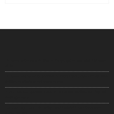
UP News: अतीक अहमद के परिवार पर फिर टूटा दुखों का पहाड़, हादसे में बेटे आबान
की मौत
UP News: लखनऊ-कानपुर एक्सप्रेसवे पर सियासी घमासान, सड़क धंसने और मरम्मत
के वीडियो पर अखिलेश का योगी सरकार पर हमला
Arvind Kejriwal: इंस्टाग्राम अकाउंट बैन होने का दावा, केजरीवाल बोले- पीएम मोदी
के आगे झुका Meta
Bombay High Court: यौन उत्पीड़न मामले में हाईकोर्ट ने पलटा फैसला, तरुण
तेजपाल दोषी करार