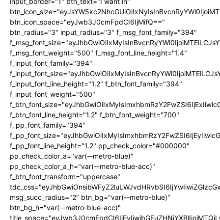
input_border="1" btn_text="I want in"
btn_icon_size="eyJsYW5kc2NhcGUiOiIxNyIsInBvcnRyYWl0IjoiMT
btn_icon_space="eyJwb3J0cmFpdCI6IjMifQ=="
btn_radius="3" input_radius="3" f_msg_font_family="394"
f_msg_font_size="eyJhbGwiOiIxMyIsInBvcnRyYWl0IjoiMTEiLCJ
f_msg_font_weight="500" f_msg_font_line_height="1.4"
f_input_font_family="394"
f_input_font_size="eyJhbGwiOiIxMyIsInBvcnRyYWl0IjoiMTEiLC
f_input_font_line_height="1.2" f_btn_font_family="394"
f_input_font_weight="500"
f_btn_font_size="eyJhbGwiOiIxMyIsImxhbmRzY2FwZSI6IjExIiw
f_btn_font_line_height="1.2" f_btn_font_weight="700"
f_pp_font_family="394"
f_pp_font_size="eyJhbGwiOiIxMyIsImxhbmRzY2FwZSI6IjEyIiwi
f_pp_font_line_height="1.2" pp_check_color="#000000"
pp_check_color_a="var(--metro-blue)"
pp_check_color_a_h="var(--metro-blue-acc)"
f_btn_font_transform="uppercase"
tdc_css="eyJhbGwiOnsibWFyZ2luLWJvdHRvbSI6IjYwIiwiZGlz
msg_succ_radius="2" btn_bg="var(--metro-blue)"
btn_bg_h="var(--metro-blue-acc)"
title_space="eyJwb3J0cmFpdCI6IjEyIiwibGFuZHNjYXBlIjoiMTQi