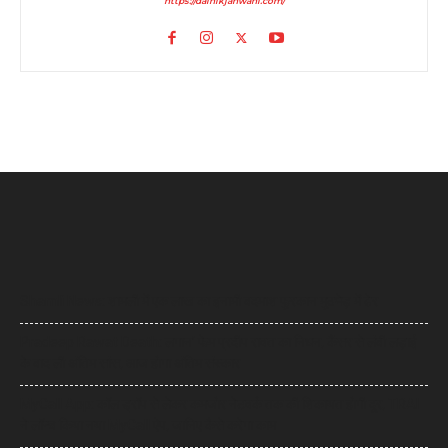
https://dainikjanwani.com/
Shamli News: शामली में एक लाख का इनामी बदमाश फुरकान मुठभेड़ में ढेर
Pradeep Rawat Death: लगान’ फेम प्रदीप रावत का निधन, कैंसर से लंबी लड़ाई
के बाद ली अंतिम सांस, आज होगा अंतिम संस्कार
MyCall App: कॉल ड्रॉप से लेकर कमजोर नेटवर्क तक की शिकायत होगी दूर, TRAI
ने लॉन्च किया नया MyCall ऐप, जानिए कैसे करेगा काम