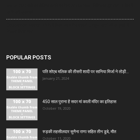
Meta: पीएम मोदी का वीडियो हटाने पर मेटा पर सख्त रुख, निशिकांत दुबे बोले- 3 दिन में
माफी मांगें जुकरबर्ग
Opposition March: संसद में विपक्ष का शक्ति प्रदर्शन, राहुल-खरगे की अगुआई में
निकला विरोध मार्च
POPULAR POSTS
पति शोएब मलिक की तीसरी शादी पर सानिया मिर्जा ने तोड़ी...
January 21, 2024
450 साल पुराना है सदर मां काली मंदिर का इतिहास
October 19, 2020
रुड़की तहसीलदार सुनैना राणा सहित तीन डूबे, मौत
October 11, 2020