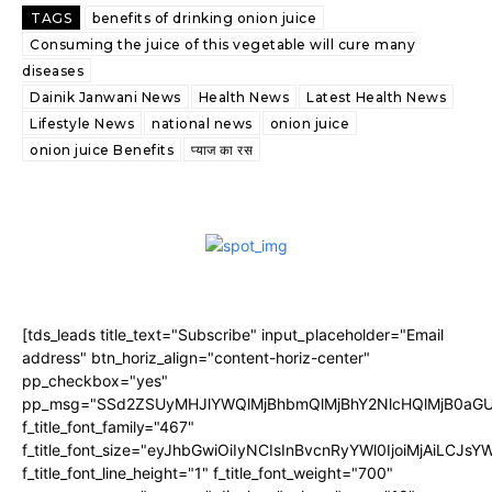
TAGS
benefits of drinking onion juice
Consuming the juice of this vegetable will cure many
diseases
Dainik Janwani News
Health News
Latest Health News
Lifestyle News
national news
onion juice
onion juice Benefits
प्याज का रस
[tds_leads title_text="Subscribe" input_placeholder="Email
address" btn_horiz_align="content-horiz-center"
pp_checkbox="yes"
pp_msg="SSd2ZSUyMHJlYWQlMjBhbmQlMjBhY2NlcHQlMjB0aGU
f_title_font_family="467"
f_title_font_size="eyJhbGwiOiIyNCIsInBvcnRyYWl0IjoiMjAiLCJs
f_title_font_line_height="1" f_title_font_weight="700"