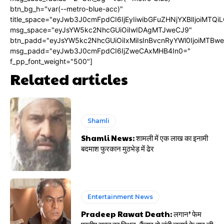
btn_bg_h="var(--metro-blue-acc)"
title_space="eyJwb3J0cmFpdCI6IjEyIiwibGFuZHNjYXBlIjoiMTQi
msg_space="eyJsYW5kc2NhcGUiOiIwIDAgMTJweCJ9"
btn_padd="eyJsYW5kc2NhcGUiOiIxMiIsInBvcnRyYWl0IjoiMTBw
msg_padd="eyJwb3J0cmFpdCI6IjZweCAxMHB4In0="
f_pp_font_weight="500"]
Related articles
Shamli
Shamli News: शामली में एक लाख का इनामी
बदमाश फुरकान मुठभेड़ में ढेर
Entertainment News
Pradeep Rawat Death: लगान’ फेम