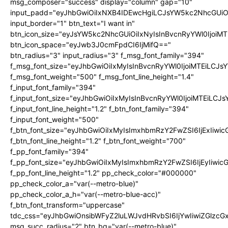
msg_composer="success" display="column" gap="10"
input_padd="eyJhbGwiOiIxNXB4IDEwcHgiLCJsYW5kc2NhcGUiO
input_border="1" btn_text="I want in"
btn_icon_size="eyJsYW5kc2NhcGUiOiIxNyIsInBvcnRyYWl0IjoiMT
btn_icon_space="eyJwb3J0cmFpdCI6IjMifQ=="
btn_radius="3" input_radius="3" f_msg_font_family="394"
f_msg_font_size="eyJhbGwiOiIxMyIsInBvcnRyYWl0IjoiMTEiLCJ
f_msg_font_weight="500" f_msg_font_line_height="1.4"
f_input_font_family="394"
f_input_font_size="eyJhbGwiOiIxMyIsInBvcnRyYWl0IjoiMTEiLC
f_input_font_line_height="1.2" f_btn_font_family="394"
f_input_font_weight="500"
f_btn_font_size="eyJhbGwiOiIxMyIsImxhbmRzY2FwZSI6IjExIiw
f_btn_font_line_height="1.2" f_btn_font_weight="700"
f_pp_font_family="394"
f_pp_font_size="eyJhbGwiOiIxMyIsImxhbmRzY2FwZSI6IjEyIiwi
f_pp_font_line_height="1.2" pp_check_color="#000000"
pp_check_color_a="var(--metro-blue)"
pp_check_color_a_h="var(--metro-blue-acc)"
f_btn_font_transform="uppercase"
tdc_css="eyJhbGwiOnsibWFyZ2luLWJvdHRvbSI6IjYwIiwiZGlz
msg_succ_radius="2" btn_bg="var(--metro-blue)"