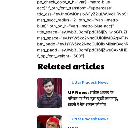
pp_check_color_a_h="var(--metro-blue-
acc)" f_btn_font_transform="uppercase"
tdc_css="eyJhbGwiOnsibWFyZ2luLWJvdHRvbS
msg_succ_radius="2" btn_bg="var(--metro-
blue)" btn_bg_h="var(--metro-blue-acc)"
title_space="eyJwb3J0cmFpdCI6IjEyIiwibGFuZ
msg_space="eyJsYW5kc2NhcGUiOiIwIDAgMTJ
btn_padd="eyJsYW5kc2NhcGUiOiIxMiIsInBvcn
msg_padd="eyJwb3J0cmFpdCI6IjZweCAxMHB
f_pp_font_weight="500"]
Related articles
Uttar Pradesh News
UP News: अतीक अहमद के
परिवार पर फिर टूटा दुखों का पहाड़,
हादसे में बेटे आबान की मौत
Uttar Pradesh News