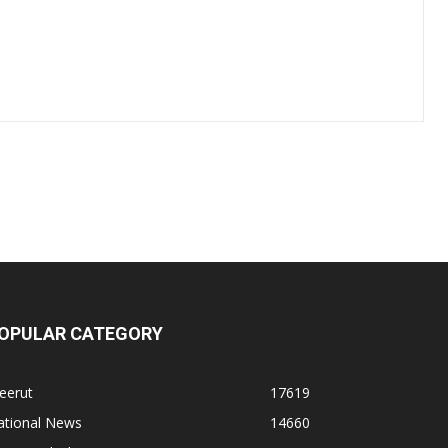
OPULAR CATEGORY
eerut
17619
ational News
14660