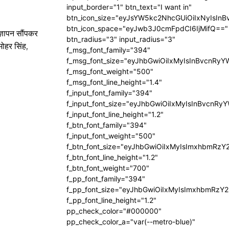
input_border="1" btn_text="I want in"
btn_icon_size="eyJsYW5kc2NhcGUiOiIxNyIsInB
btn_icon_space="eyJwb3J0cmFpdCI6IjMifQ=="
ज्ञापन सौंपकर
btn_radius="3" input_radius="3"
मोहर सिंह,
f_msg_font_family="394"
f_msg_font_size="eyJhbGwiOiIxMyIsInBvcnRyY
f_msg_font_weight="500"
f_msg_font_line_height="1.4"
f_input_font_family="394"
f_input_font_size="eyJhbGwiOiIxMyIsInBvcnRy
f_input_font_line_height="1.2"
f_btn_font_family="394"
f_input_font_weight="500"
f_btn_font_size="eyJhbGwiOiIxMyIsImxhbmRzY
f_btn_font_line_height="1.2"
f_btn_font_weight="700"
f_pp_font_family="394"
f_pp_font_size="eyJhbGwiOiIxMyIsImxhbmRzY2
f_pp_font_line_height="1.2"
pp_check_color="#000000"
pp_check_color_a="var(--metro-blue)"