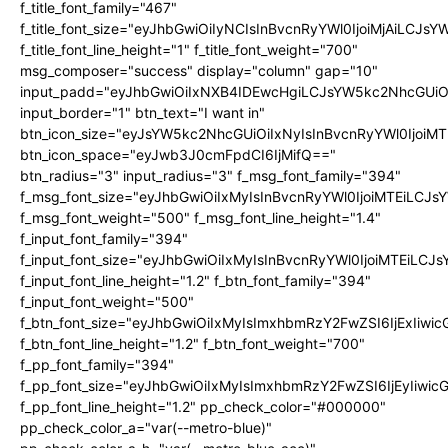
f_title_font_family="467"
f_title_font_size="eyJhbGwiOiIyNCIsInBvcnRyYWl0IjoiMjAiLCJs
f_title_font_line_height="1" f_title_font_weight="700"
msg_composer="success" display="column" gap="10"
input_padd="eyJhbGwiOiIxNXB4IDEwcHgiLCJsYW5kc2NhcGUiO
input_border="1" btn_text="I want in"
btn_icon_size="eyJsYW5kc2NhcGUiOiIxNyIsInBvcnRyYWl0IjoiMT
btn_icon_space="eyJwb3J0cmFpdCI6IjMifQ=="
btn_radius="3" input_radius="3" f_msg_font_family="394"
f_msg_font_size="eyJhbGwiOiIxMyIsInBvcnRyYWl0IjoiMTEiLCJ
f_msg_font_weight="500" f_msg_font_line_height="1.4"
f_input_font_family="394"
f_input_font_size="eyJhbGwiOiIxMyIsInBvcnRyYWl0IjoiMTEiLC
f_input_font_line_height="1.2" f_btn_font_family="394"
f_input_font_weight="500"
f_btn_font_size="eyJhbGwiOiIxMyIsImxhbmRzY2FwZSI6IjExIiw
f_btn_font_line_height="1.2" f_btn_font_weight="700"
f_pp_font_family="394"
f_pp_font_size="eyJhbGwiOiIxMyIsImxhbmRzY2FwZSI6IjEyIiwi
f_pp_font_line_height="1.2" pp_check_color="#000000"
pp_check_color_a="var(--metro-blue)"