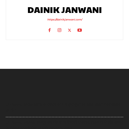
DAINIK JANWANI
https://dainikjanwani.com/
UP News: अतीक अहमद के परिवार पर फिर टूटा दुखों का पहाड़, हादसे में बेटे आबान
की मौत
UP News: लखनऊ-कानपुर एक्सप्रेसवे पर सियासी घमासान, सड़क धंसने और मरम्मत
के वीडियो पर अखिलेश का योगी सरकार पर हमला