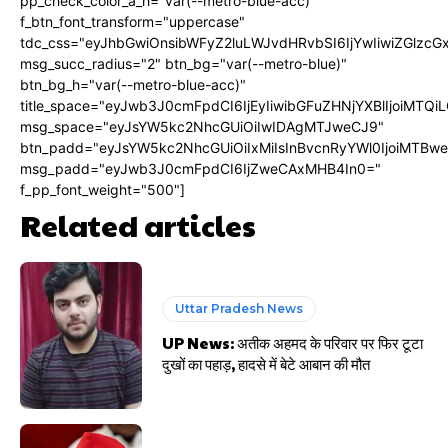
pp_check_color_a_h="var(--metro-blue-acc)"
f_btn_font_transform="uppercase"
tdc_css="eyJhbGwiOnsibWFyZ2luLWJvdHRvbSI6IjYwIiwiZGlz
msg_succ_radius="2" btn_bg="var(--metro-blue)"
btn_bg_h="var(--metro-blue-acc)"
title_space="eyJwb3J0cmFpdCI6IjEyIiwibGFuZHNjYXBlIjoiMTQi
msg_space="eyJsYW5kc2NhcGUiOiIwIDAgMTJweCJ9"
btn_padd="eyJsYW5kc2NhcGUiOiIxMiIsInBvcnRyYWl0IjoiMTBw
msg_padd="eyJwb3J0cmFpdCI6IjZweCAxMHB4In0="
f_pp_font_weight="500"]
Related articles
Uttar Pradesh News
UP News: अतीक अहमद के परिवार पर फिर टूटा
दुखों का पहाड़, हादसे में बेटे आबान की मौत