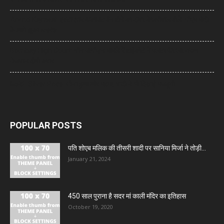
Arvind Kejriwal: इंस्टाग्राम अकाउंट बैन होने का दावा, केजरीवाल बोले- पीएम मोदी
के आगे झुका Meta
Bombay High Court: यौन उत्पीड़न मामले में हाईकोर्ट ने पलटा फैसला, तरुण
तेजपाल दोषी करार
Gold- Silver Price: सोना हुआ और महंगा, चांदी ने भी दिखाई मजबूती
POPULAR POSTS
पति शोएब मलिक की तीसरी शादी पर सानिया मिर्जा ने तोड़ी...
January 21, 2024
450 साल पुराना है सदर मां काली मंदिर का इतिहास
October 19, 2020