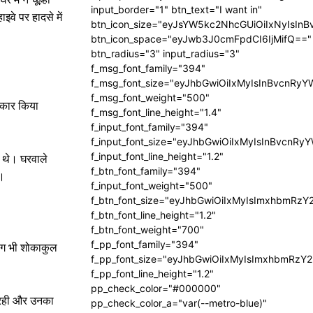
input_border="1" btn_text="I want in"
इवे पर हादसे में
btn_icon_size="eyJsYW5kc2NhcGUiOiIxNyIsInB
btn_icon_space="eyJwb3J0cmFpdCI6IjMifQ=="
btn_radius="3" input_radius="3"
f_msg_font_family="394"
f_msg_font_size="eyJhbGwiOiIxMyIsInBvcnRyY
f_msg_font_weight="500"
स्कार किया
f_msg_font_line_height="1.4"
f_input_font_family="394"
f_input_font_size="eyJhbGwiOiIxMyIsInBvcnRy
f_input_font_line_height="1.2"
े थे। घरवाले
f_btn_font_family="394"
ए।
f_input_font_weight="500"
f_btn_font_size="eyJhbGwiOiIxMyIsImxhbmRzY
f_btn_font_line_height="1.2"
f_btn_font_weight="700"
f_pp_font_family="394"
लोग भी शोकाकुल
f_pp_font_size="eyJhbGwiOiIxMyIsImxhbmRzY2
f_pp_font_line_height="1.2"
pp_check_color="#000000"
ी रही और उनका
pp_check_color_a="var(--metro-blue)"