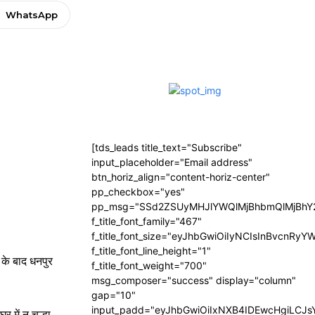
WhatsApp
[tds_leads title_text="Subscribe"
input_placeholder="Email address"
btn_horiz_align="content-horiz-center"
pp_checkbox="yes"
pp_msg="SSd2ZSUyMHJlYWQlMjBhbmQlMjBhY2
f_title_font_family="467"
f_title_font_size="eyJhbGwiOiIyNCIsInBvcnRyY
f_title_font_line_height="1"
के बाद धनपुर
f_title_font_weight="700"
msg_composer="success" display="column"
gap="10"
input_padd="eyJhbGwiOiIxNXB4IDEwcHgiLCJ
 में न चूल्हा