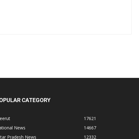
OPULAR CATEGORY
eerut
17621
ational News
14667
ttar Pradesh News
12332