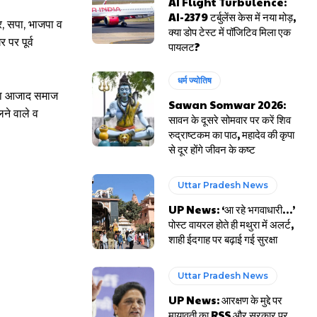
AI Flight Turbulence:
AI-2379 टर्बुलेंस केस में नया मोड़,
धर, सपा, भाजपा व
क्या डोप टेस्ट में पॉजिटिव मिला एक
पर पूर्व
पायलट?
धर्म ज्योतिष
लावा आजाद समाज
Sawan Somwar 2026:
लने वाले व
सावन के दूसरे सोमवार पर करें शिव
रुद्राष्टकम का पाठ, महादेव की कृपा
से दूर होंगे जीवन के कष्ट
Uttar Pradesh News
UP News: ‘आ रहे भगवाधारी…’
पोस्ट वायरल होते ही मथुरा में अलर्ट,
शाही ईदगाह पर बढ़ाई गई सुरक्षा
Uttar Pradesh News
UP News: आरक्षण के मुद्दे पर
मायावती का RSS और सरकार पर