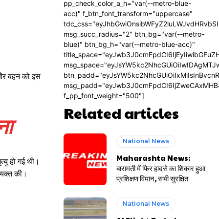
pp_check_color_a_h="var(--metro-blue-
acc)" f_btn_font_transform="uppercase"
tdc_css="eyJhbGwiOnsibWFyZ2luLWJvdHRvbS
msg_succ_radius="2" btn_bg="var(--metro-
blue)" btn_bg_h="var(--metro-blue-acc)"
title_space="eyJwb3J0cmFpdCI6IjEyIiwibGFuZ
msg_space="eyJsYW5kc2NhcGUiOiIwIDAgMTJ
btn_padd="eyJsYW5kc2NhcGUiOiIxMiIsInBvcn
ां और बहन को इस
msg_padd="eyJwb3J0cmFpdCI6IjZweCAxMHB
f_pp_font_weight="500"]
Related articles
ना
National News
Maharashta News:
ृत्यु हो गई थी।
बारामती में फिर हादसे का शिकार हुआ
व्यक्त की।
प्रशिक्षण विमान, सभी सुरक्षित
National News