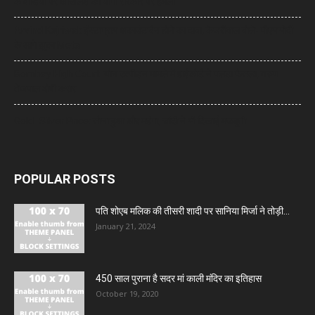
के वीडियो पर अखिलेश का योगी सरकार पर हमला
Arvind Kejriwal: इंस्टाग्राम अकाउंट बैन होने का दावा, केजरीवाल बोले- पीएम मोदी
के आगे झुका Meta
Bombay High Court: यौन उत्पीड़न मामले में हाईकोर्ट ने पलटा फैसला, तरुण
तेजपाल दोषी करार
Gold- Silver Price: सोना हुआ और महंगा, चांदी ने भी दिखाई मजबूती
POPULAR POSTS
पति शोएब मलिक की तीसरी शादी पर सानिया मिर्जा ने तोड़ी...
January 21, 2024
450 साल पुराना है सदर मां काली मंदिर का इतिहास
October 19, 2020