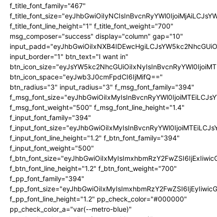
f_title_font_family="467"
f_title_font_size="eyJhbGwiOiIyNCIsInBvcnRyYWl0IjoiMjAiLCJs
f_title_font_line_height="1" f_title_font_weight="700"
msg_composer="success" display="column" gap="10"
input_padd="eyJhbGwiOiIxNXB4IDEwcHgiLCJsYW5kc2NhcGUiO
input_border="1" btn_text="I want in"
btn_icon_size="eyJsYW5kc2NhcGUiOiIxNyIsInBvcnRyYWl0IjoiMT
btn_icon_space="eyJwb3J0cmFpdCI6IjMifQ=="
btn_radius="3" input_radius="3" f_msg_font_family="394"
f_msg_font_size="eyJhbGwiOiIxMyIsInBvcnRyYWl0IjoiMTEiLCJ
f_msg_font_weight="500" f_msg_font_line_height="1.4"
f_input_font_family="394"
f_input_font_size="eyJhbGwiOiIxMyIsInBvcnRyYWl0IjoiMTEiLC
f_input_font_line_height="1.2" f_btn_font_family="394"
f_input_font_weight="500"
f_btn_font_size="eyJhbGwiOiIxMyIsImxhbmRzY2FwZSI6IjExIiw
f_btn_font_line_height="1.2" f_btn_font_weight="700"
f_pp_font_family="394"
f_pp_font_size="eyJhbGwiOiIxMyIsImxhbmRzY2FwZSI6IjEyIiwi
f_pp_font_line_height="1.2" pp_check_color="#000000"
pp_check_color_a="var(--metro-blue)"