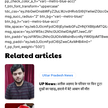
pp_check_color_a_h="var(--metro-blue-acc)"
f_btn_font_transform="uppercase"
tdc_css="eyJhbGwiOnsibWFyZ2luLWJvdHRvbSI6IjYwIiwiZGlz
msg_succ_radius="2" btn_bg="var(--metro-blue)"
btn_bg_h="var(--metro-blue-acc)"
title_space="eyJwb3J0cmFpdCI6IjEyIiwibGFuZHNjYXBlIjoiMTQi
msg_space="eyJsYW5kc2NhcGUiOiIwIDAgMTJweCJ9"
btn_padd="eyJsYW5kc2NhcGUiOiIxMiIsInBvcnRyYWl0IjoiMTBw
msg_padd="eyJwb3J0cmFpdCI6IjZweCAxMHB4In0="
f_pp_font_weight="500"]
Related articles
Uttar Pradesh News
UP News: अतीक अहमद के परिवार पर फिर टूटा
दुखों का पहाड़, हादसे में बेटे आबान की मौत