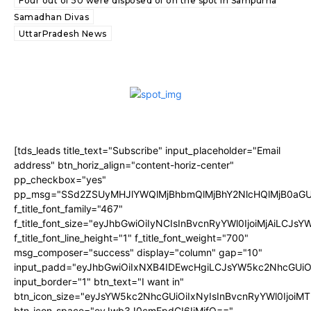
Four out of 50 were disposed of on the spot in Sampurna
Samadhan Divas
UttarPradesh News
[tds_leads title_text="Subscribe" input_placeholder="Email
address" btn_horiz_align="content-horiz-center"
pp_checkbox="yes"
pp_msg="SSd2ZSUyMHJlYWQlMjBhbmQlMjBhY2NlcHQlMjB0aGU
f_title_font_family="467"
f_title_font_size="eyJhbGwiOiIyNCIsInBvcnRyYWl0IjoiMjAiLCJs
f_title_font_line_height="1" f_title_font_weight="700"
msg_composer="success" display="column" gap="10"
input_padd="eyJhbGwiOiIxNXB4IDEwcHgiLCJsYW5kc2NhcGUiO
input_border="1" btn_text="I want in"
btn_icon_size="eyJsYW5kc2NhcGUiOiIxNyIsInBvcnRyYWl0IjoiMT
btn_icon_space="eyJwb3J0cmFpdCI6IjMifQ=="