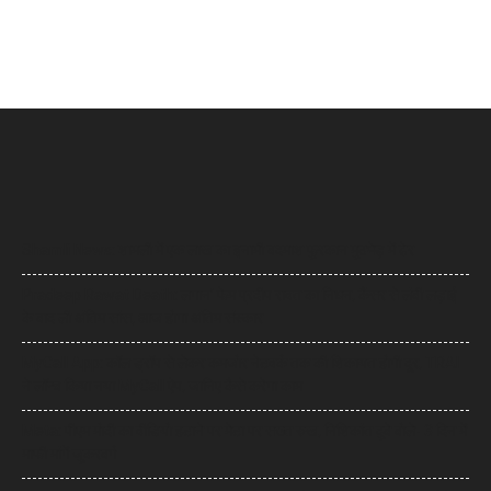
Shamli News: शामली में एक लाख का इनामी बदमाश फुरकान मुठभेड़ में ढेर
Pradeep Rawat Death: लगान’ फेम प्रदीप रावत का निधन, कैंसर से लंबी लड़ाई
के बाद ली अंतिम सांस, आज होगा अंतिम संस्कार
MyCall App: कॉल ड्रॉप से लेकर कमजोर नेटवर्क तक की शिकायत होगी दूर, TRAI
ने लॉन्च किया नया MyCall ऐप, जानिए कैसे करेगा काम
Meta: पीएम मोदी का वीडियो हटाने पर मेटा पर सख्त रुख, निशिकांत दुबे बोले- 3 दिन में
माफी मांगें जुकरबर्ग