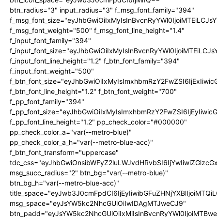
btn_radius="3" input_radius="3" f_msg_font_family="394"
f_msg_font_size="eyJhbGwiOiIxMyIsInBvcnRyYWl0IjoiMTEiLCJ
f_msg_font_weight="500" f_msg_font_line_height="1.4"
f_input_font_family="394"
f_input_font_size="eyJhbGwiOiIxMyIsInBvcnRyYWl0IjoiMTEiLC
f_input_font_line_height="1.2" f_btn_font_family="394"
f_input_font_weight="500"
f_btn_font_size="eyJhbGwiOiIxMyIsImxhbmRzY2FwZSI6IjExIiw
f_btn_font_line_height="1.2" f_btn_font_weight="700"
f_pp_font_family="394"
f_pp_font_size="eyJhbGwiOiIxMyIsImxhbmRzY2FwZSI6IjEyIiwi
f_pp_font_line_height="1.2" pp_check_color="#000000"
pp_check_color_a="var(--metro-blue)"
pp_check_color_a_h="var(--metro-blue-acc)"
f_btn_font_transform="uppercase"
tdc_css="eyJhbGwiOnsibWFyZ2luLWJvdHRvbSI6IjYwIiwiZGlz
msg_succ_radius="2" btn_bg="var(--metro-blue)"
btn_bg_h="var(--metro-blue-acc)"
title_space="eyJwb3J0cmFpdCI6IjEyIiwibGFuZHNjYXBlIjoiMTQi
msg_space="eyJsYW5kc2NhcGUiOiIwIDAgMTJweCJ9"
btn_padd="eyJsYW5kc2NhcGUiOiIxMiIsInBvcnRyYWl0IjoiMTBw