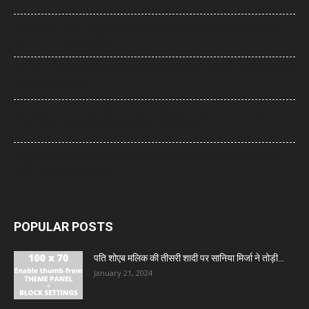
Supreme Court: नारायण साईं की सजा पर सुप्रीम कोर्ट का फैसला, उम्रकैद पर
रोक लगाने की याचिका खारिज
UP News: सीएम योगी का अखिलेश यादव पर हमला, बोले- ‘कुछ लोग उम्र बढ़ने के बाद
भी बच्चे ही बने रहते हैं’
UP: विज्ञापन खर्च और एक्सप्रेसवे को लेकर अखिलेश का योगी सरकार पर हमला, बोले-
7,000 करोड़ से बन सकती थीं विश्वस्तरीय यूनिवर्सिटियां
Jharkhand Protest: झारखंड के प्रदर्शनकारी छात्रों के समर्थन में उतरी CJP,
प्रतिनिधिमंडल करेगा मुलाकात
POPULAR POSTS
पति शोएब मलिक की तीसरी शादी पर सानिया मिर्जा ने तोड़ी...
January 21, 2024