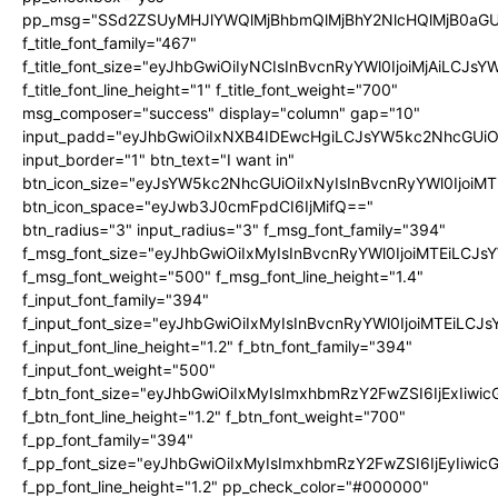
pp_msg="SSd2ZSUyMHJlYWQlMjBhbmQlMjBhY2NlcHQlMjB0aGU
f_title_font_family="467"
f_title_font_size="eyJhbGwiOiIyNCIsInBvcnRyYWl0IjoiMjAiLCJs
f_title_font_line_height="1" f_title_font_weight="700"
msg_composer="success" display="column" gap="10"
input_padd="eyJhbGwiOiIxNXB4IDEwcHgiLCJsYW5kc2NhcGUiO
input_border="1" btn_text="I want in"
btn_icon_size="eyJsYW5kc2NhcGUiOiIxNyIsInBvcnRyYWl0IjoiMT
btn_icon_space="eyJwb3J0cmFpdCI6IjMifQ=="
btn_radius="3" input_radius="3" f_msg_font_family="394"
f_msg_font_size="eyJhbGwiOiIxMyIsInBvcnRyYWl0IjoiMTEiLCJ
f_msg_font_weight="500" f_msg_font_line_height="1.4"
f_input_font_family="394"
f_input_font_size="eyJhbGwiOiIxMyIsInBvcnRyYWl0IjoiMTEiLC
f_input_font_line_height="1.2" f_btn_font_family="394"
f_input_font_weight="500"
f_btn_font_size="eyJhbGwiOiIxMyIsImxhbmRzY2FwZSI6IjExIiw
f_btn_font_line_height="1.2" f_btn_font_weight="700"
f_pp_font_family="394"
f_pp_font_size="eyJhbGwiOiIxMyIsImxhbmRzY2FwZSI6IjEyIiwi
f_pp_font_line_height="1.2" pp_check_color="#000000"