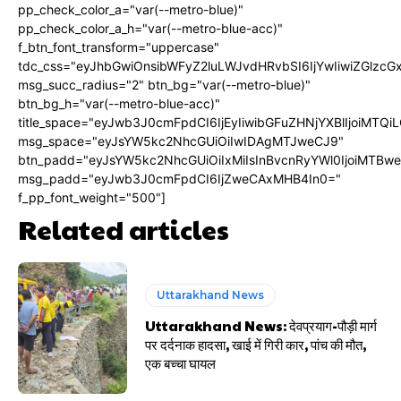
pp_check_color_a="var(--metro-blue)"
pp_check_color_a_h="var(--metro-blue-acc)"
f_btn_font_transform="uppercase"
tdc_css="eyJhbGwiOnsibWFyZ2luLWJvdHRvbSI6IjYwIiwiZGlz
msg_succ_radius="2" btn_bg="var(--metro-blue)"
btn_bg_h="var(--metro-blue-acc)"
title_space="eyJwb3J0cmFpdCI6IjEyIiwibGFuZHNjYXBlIjoiMTQi
msg_space="eyJsYW5kc2NhcGUiOiIwIDAgMTJweCJ9"
btn_padd="eyJsYW5kc2NhcGUiOiIxMiIsInBvcnRyYWl0IjoiMTBw
msg_padd="eyJwb3J0cmFpdCI6IjZweCAxMHB4In0="
f_pp_font_weight="500"]
Related articles
Uttarakhand News
Uttarakhand News: देवप्रयाग-पौड़ी मार्ग
पर दर्दनाक हादसा, खाई में गिरी कार, पांच की मौत,
एक बच्चा घायल