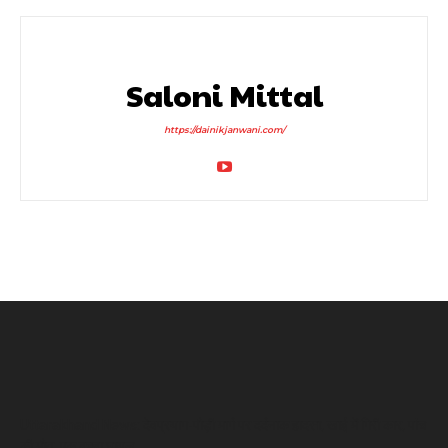
Saloni Mittal
https://dainikjanwani.com/
Uttarakhand News: देवप्रयाग-पौड़ी मार्ग पर दर्दनाक हादसा, खाई में गिरी कार, पांच
की मौत, एक बच्चा घायल