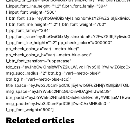
f_input_font_line_height="1.2" f_btn_font_family="394"
f_input_font_weight="500"
f_btn_font_size="eyJhbGwiOiIxMyIsImxhbmRzY2FwZSI6IjExIiw
f_btn_font_line_height="1.2" f_btn_font_weight="700"
f_pp_font_family="394"
f_pp_font_size="eyJhbGwiOiIxMyIsImxhbmRzY2FwZSI6IjEyIiwi
f_pp_font_line_height="1.2" pp_check_color="#000000"
pp_check_color_a="var(--metro-blue)"
pp_check_color_a_h="var(--metro-blue-acc)"
f_btn_font_transform="uppercase"
tdc_css="eyJhbGwiOnsibWFyZ2luLWJvdHRvbSI6IjYwIiwiZGlz
msg_succ_radius="2" btn_bg="var(--metro-blue)"
btn_bg_h="var(--metro-blue-acc)"
title_space="eyJwb3J0cmFpdCI6IjEyIiwibGFuZHNjYXBlIjoiMTQi
msg_space="eyJsYW5kc2NhcGUiOiIwIDAgMTJweCJ9"
btn_padd="eyJsYW5kc2NhcGUiOiIxMiIsInBvcnRyYWl0IjoiMTBw
msg_padd="eyJwb3J0cmFpdCI6IjZweCAxMHB4In0="
f_pp_font_weight="500"]
Related articles