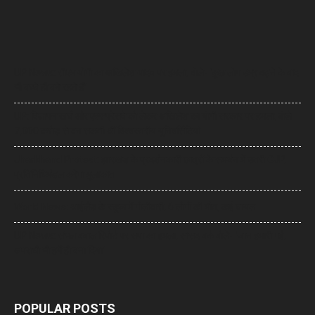
UP News: सीएम योगी का अखिलेश यादव पर हमला, बोले- ‘कुछ लोग उम्र बढ़ने के बाद
भी बच्चे ही बने रहते हैं’
UP: विज्ञापन खर्च और एक्सप्रेसवे को लेकर अखिलेश का योगी सरकार पर हमला, बोले-
7,000 करोड़ से बन सकती थीं विश्वस्तरीय यूनिवर्सिटियां
Jharkhand Protest: झारखंड के प्रदर्शनकारी छात्रों के समर्थन में उतरी CJP,
प्रतिनिधिमंडल करेगा मुलाकात
World News: थाईलैंड के स्कूल में गोलीबारी, 6 लोगों की मौत, कई घायल
UP News: संभल बवाल रिपोर्ट पर सपा का हमला, सांसद बर्क बोले- ‘जान हमारी गई,
अपराधी भी हमें ही बना दिया’
POPULAR POSTS