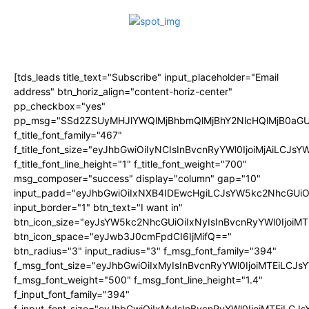
[tds_leads title_text="Subscribe" input_placeholder="Email
address" btn_horiz_align="content-horiz-center"
pp_checkbox="yes"
pp_msg="SSd2ZSUyMHJlYWQlMjBhbmQlMjBhY2NlcHQlMjB0aGU
f_title_font_family="467"
f_title_font_size="eyJhbGwiOiIyNCIsInBvcnRyYWl0IjoiMjAiLCJs
f_title_font_line_height="1" f_title_font_weight="700"
msg_composer="success" display="column" gap="10"
input_padd="eyJhbGwiOiIxNXB4IDEwcHgiLCJsYW5kc2NhcGUiO
input_border="1" btn_text="I want in"
btn_icon_size="eyJsYW5kc2NhcGUiOiIxNyIsInBvcnRyYWl0IjoiMT
btn_icon_space="eyJwb3J0cmFpdCI6IjMifQ=="
btn_radius="3" input_radius="3" f_msg_font_family="394"
f_msg_font_size="eyJhbGwiOiIxMyIsInBvcnRyYWl0IjoiMTEiLCJ
f_msg_font_weight="500" f_msg_font_line_height="1.4"
f_input_font_family="394"
f_input_font_size="eyJhbGwiOiIxMyIsInBvcnRyYWl0IjoiMTEiLC