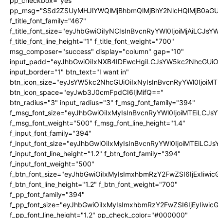
pp_checkbox="yes"
pp_msg="SSd2ZSUyMHJlYWQlMjBhbmQlMjBhY2NlcHQlMjB0aGU
f_title_font_family="467"
f_title_font_size="eyJhbGwiOiIyNCIsInBvcnRyYWl0IjoiMjAiLCJs
f_title_font_line_height="1" f_title_font_weight="700"
msg_composer="success" display="column" gap="10"
input_padd="eyJhbGwiOiIxNXB4IDEwcHgiLCJsYW5kc2NhcGUiO
input_border="1" btn_text="I want in"
btn_icon_size="eyJsYW5kc2NhcGUiOiIxNyIsInBvcnRyYWl0IjoiMT
btn_icon_space="eyJwb3J0cmFpdCI6IjMifQ=="
btn_radius="3" input_radius="3" f_msg_font_family="394"
f_msg_font_size="eyJhbGwiOiIxMyIsInBvcnRyYWl0IjoiMTEiLCJ
f_msg_font_weight="500" f_msg_font_line_height="1.4"
f_input_font_family="394"
f_input_font_size="eyJhbGwiOiIxMyIsInBvcnRyYWl0IjoiMTEiLC
f_input_font_line_height="1.2" f_btn_font_family="394"
f_input_font_weight="500"
f_btn_font_size="eyJhbGwiOiIxMyIsImxhbmRzY2FwZSI6IjExIiw
f_btn_font_line_height="1.2" f_btn_font_weight="700"
f_pp_font_family="394"
f_pp_font_size="eyJhbGwiOiIxMyIsImxhbmRzY2FwZSI6IjEyIiwi
f_pp_font_line_height="1.2" pp_check_color="#000000"