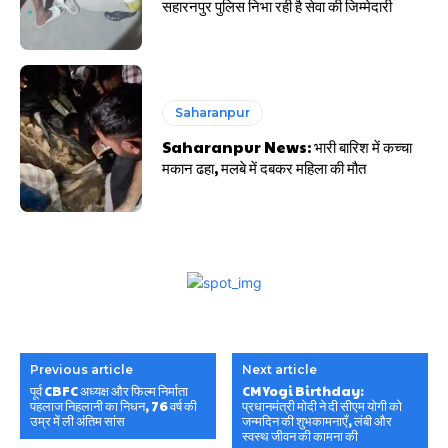
सहारनपुर पुलिस निभा रही है सेवा की जिम्मेदारी
Saharanpur
Saharanpur News: भारी बारिश में कच्चा
मकान ढहा, मलबे में दबकर महिला की मौत
Previous article
Next article
पूर्व CBFC अध्यक्ष और फिल्म निर्माता
CM Yogi Birthday:
पहलाज निहलानी का निधन, 76 वर्ष की
प्रधानमंत्री मोदी ने दी सीएम योगी को
उम्र में ली अंतिम सांस
जन्मदिन की शुभकामनाएँ, लंबी और
स्वस्थ जीवन की कामना की