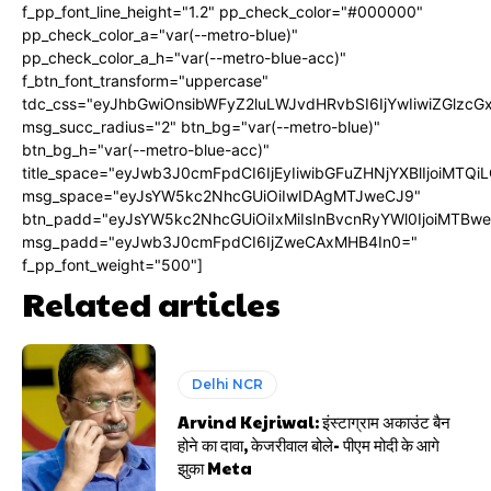
f_pp_font_line_height="1.2" pp_check_color="#000000"
pp_check_color_a="var(--metro-blue)"
pp_check_color_a_h="var(--metro-blue-acc)"
f_btn_font_transform="uppercase"
tdc_css="eyJhbGwiOnsibWFyZ2luLWJvdHRvbSI6IjYwIiwiZGlz
msg_succ_radius="2" btn_bg="var(--metro-blue)"
btn_bg_h="var(--metro-blue-acc)"
title_space="eyJwb3J0cmFpdCI6IjEyIiwibGFuZHNjYXBlIjoiMTQi
msg_space="eyJsYW5kc2NhcGUiOiIwIDAgMTJweCJ9"
btn_padd="eyJsYW5kc2NhcGUiOiIxMiIsInBvcnRyYWl0IjoiMTBw
msg_padd="eyJwb3J0cmFpdCI6IjZweCAxMHB4In0="
f_pp_font_weight="500"]
Related articles
Delhi NCR
Arvind Kejriwal: इंस्टाग्राम अकाउंट बैन
होने का दावा, केजरीवाल बोले- पीएम मोदी के आगे
झुका Meta