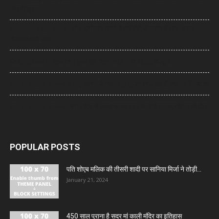
के आगे झुका Meta
Bombay High Court: यौन उत्पीड़न मामले में हाईकोर्ट ने पलटा फैसला, तरुण
तेजपाल दोषी करार
Gold- Silver Price: सोना हुआ और महंगा, चांदी ने भी दिखाई मजबूती
Saharanpur News: कांवड़ यात्रा में सहारनपुर पुलिस निभा रही है सेवा की जिम्मेदारी
Saharanpur News: भारी बारिश में कच्चा मकान ढहा, मलबे में दबकर महिला की मौत
POPULAR POSTS
पति शोएब मलिक की तीसरी शादी पर सानिया मिर्जा ने तोड़ी...
January 21, 2024
450 साल पुराना है सदर मां काली मंदिर का इतिहास