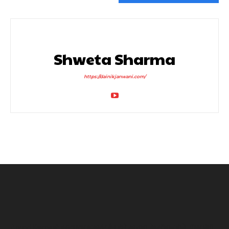
Shweta Sharma
https://dainikjanwani.com/
Arvind Kejriwal: इंस्टाग्राम अकाउंट बैन होने का दावा, केजरीवाल बोले- पीएम मोदी