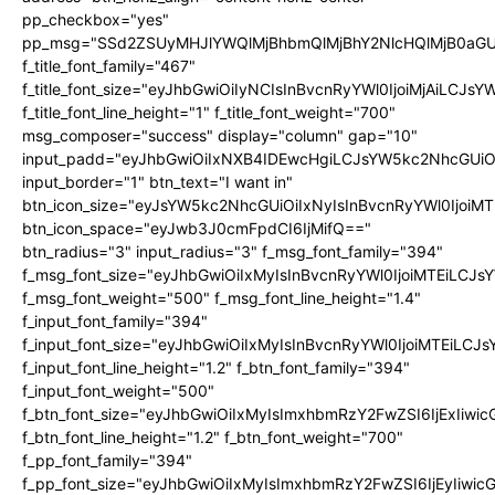
pp_checkbox="yes"
pp_msg="SSd2ZSUyMHJlYWQlMjBhbmQlMjBhY2NlcHQlMjB0aGU
f_title_font_family="467"
f_title_font_size="eyJhbGwiOiIyNCIsInBvcnRyYWl0IjoiMjAiLCJs
f_title_font_line_height="1" f_title_font_weight="700"
msg_composer="success" display="column" gap="10"
input_padd="eyJhbGwiOiIxNXB4IDEwcHgiLCJsYW5kc2NhcGUiO
input_border="1" btn_text="I want in"
btn_icon_size="eyJsYW5kc2NhcGUiOiIxNyIsInBvcnRyYWl0IjoiMT
btn_icon_space="eyJwb3J0cmFpdCI6IjMifQ=="
btn_radius="3" input_radius="3" f_msg_font_family="394"
f_msg_font_size="eyJhbGwiOiIxMyIsInBvcnRyYWl0IjoiMTEiLCJ
f_msg_font_weight="500" f_msg_font_line_height="1.4"
f_input_font_family="394"
f_input_font_size="eyJhbGwiOiIxMyIsInBvcnRyYWl0IjoiMTEiLC
f_input_font_line_height="1.2" f_btn_font_family="394"
f_input_font_weight="500"
f_btn_font_size="eyJhbGwiOiIxMyIsImxhbmRzY2FwZSI6IjExIiw
f_btn_font_line_height="1.2" f_btn_font_weight="700"
f_pp_font_family="394"
f_pp_font_size="eyJhbGwiOiIxMyIsImxhbmRzY2FwZSI6IjEyIiwi