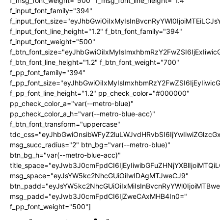
f_msg_font_weight="500" f_msg_font_line_height="1.4"
f_input_font_family="394"
f_input_font_size="eyJhbGwiOiIxMyIsInBvcnRyYWl0IjoiMTEiLC
f_input_font_line_height="1.2" f_btn_font_family="394"
f_input_font_weight="500"
f_btn_font_size="eyJhbGwiOiIxMyIsImxhbmRzY2FwZSI6IjExIiw
f_btn_font_line_height="1.2" f_btn_font_weight="700"
f_pp_font_family="394"
f_pp_font_size="eyJhbGwiOiIxMyIsImxhbmRzY2FwZSI6IjEyIiwi
f_pp_font_line_height="1.2" pp_check_color="#000000"
pp_check_color_a="var(--metro-blue)"
pp_check_color_a_h="var(--metro-blue-acc)"
f_btn_font_transform="uppercase"
tdc_css="eyJhbGwiOnsibWFyZ2luLWJvdHRvbSI6IjYwIiwiZGlz
msg_succ_radius="2" btn_bg="var(--metro-blue)"
btn_bg_h="var(--metro-blue-acc)"
title_space="eyJwb3J0cmFpdCI6IjEyIiwibGFuZHNjYXBlIjoiMTQi
msg_space="eyJsYW5kc2NhcGUiOiIwIDAgMTJweCJ9"
btn_padd="eyJsYW5kc2NhcGUiOiIxMiIsInBvcnRyYWl0IjoiMTBw
msg_padd="eyJwb3J0cmFpdCI6IjZweCAxMHB4In0="
f_pp_font_weight="500"]