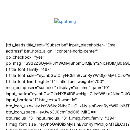
[tds_leads title_text="Subscribe" input_placeholder="Email
address" btn_horiz_align="content-horiz-center"
pp_checkbox="yes"
pp_msg="SSd2ZSUyMHJlYWQlMjBhbmQlMjBhY2NlcHQlMjB0aGU
f_title_font_family="467"
f_title_font_size="eyJhbGwiOiIyNCIsInBvcnRyYWl0IjoiMjAiLCJs
f_title_font_line_height="1" f_title_font_weight="700"
msg_composer="success" display="column" gap="10"
input_padd="eyJhbGwiOiIxNXB4IDEwcHgiLCJsYW5kc2NhcGUiO
input_border="1" btn_text="I want in"
btn_icon_size="eyJsYW5kc2NhcGUiOiIxNyIsInBvcnRyYWl0IjoiMT
btn_icon_space="eyJwb3J0cmFpdCI6IjMifQ=="
btn_radius="3" input_radius="3" f_msg_font_family="394"
f_msg_font_size="eyJhbGwiOiIxMyIsInBvcnRyYWl0IjoiMTEiLCJ