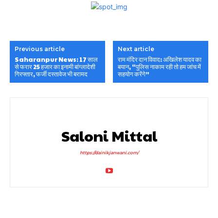
Previous article
Next article
Saharanpur News: 17 साल
राम मंदिर दान विवाद: अखिलेश यादव का
से फरार 25 हजार का इनामी बांग्लादेशी
बयान, “पुलिस नाकाम रही तो हम जांच में
गिरफ्तार, फर्जी दस्तावेज भी बरामद
सहयोग करेंगे”
Saloni Mittal
https://dainikjanwani.com/