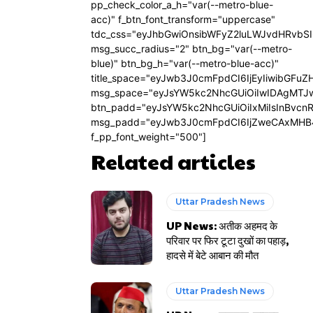
pp_check_color_a_h="var(--metro-blue-
acc)" f_btn_font_transform="uppercase"
tdc_css="eyJhbGwiOnsibWFyZ2luLWJvdHRvbS
msg_succ_radius="2" btn_bg="var(--metro-
blue)" btn_bg_h="var(--metro-blue-acc)"
title_space="eyJwb3J0cmFpdCI6IjEyIiwibGFuZ
msg_space="eyJsYW5kc2NhcGUiOiIwIDAgMTJ
btn_padd="eyJsYW5kc2NhcGUiOiIxMiIsInBvcn
msg_padd="eyJwb3J0cmFpdCI6IjZweCAxMHB
f_pp_font_weight="500"]
Related articles
Uttar Pradesh News
UP News: अतीक अहमद के
परिवार पर फिर टूटा दुखों का पहाड़,
हादसे में बेटे आबान की मौत
Uttar Pradesh News