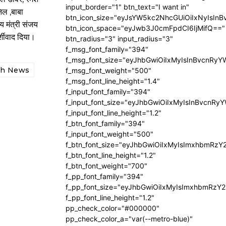
input_border="1" btn_text="I want in"
िल ,बाबा
btn_icon_size="eyJsYW5kc2NhcGUiOiIxNyIsInB
य मंत्री संजय
btn_icon_space="eyJwb3J0cmFpdCI6IjMifQ=="
्शीवाद दिया।
btn_radius="3" input_radius="3"
f_msg_font_family="394"
f_msg_font_size="eyJhbGwiOiIxMyIsInBvcnRyY
sh News
f_msg_font_weight="500"
f_msg_font_line_height="1.4"
f_input_font_family="394"
f_input_font_size="eyJhbGwiOiIxMyIsInBvcnRy
f_input_font_line_height="1.2"
f_btn_font_family="394"
f_input_font_weight="500"
f_btn_font_size="eyJhbGwiOiIxMyIsImxhbmRzY
f_btn_font_line_height="1.2"
f_btn_font_weight="700"
f_pp_font_family="394"
f_pp_font_size="eyJhbGwiOiIxMyIsImxhbmRzY2
f_pp_font_line_height="1.2"
pp_check_color="#000000"
pp_check_color_a="var(--metro-blue)"