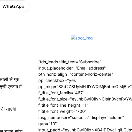
WhatsApp
[tds_leads title_text="Subscribe"
input_placeholder="Email address"
btn_horiz_align="content-horiz-center"
ालों से गुरु
pp_checkbox="yes"
सी एग्जाम में
pp_msg="SSd2ZSUyMHJlYWQlMjBhbmQlMjBhY2
f_title_font_family="467"
f_title_font_size="eyJhbGwiOiIyNCIsInBvcnRyY
f_title_font_line_height="1"
ए दी जाएगी।
f_title_font_weight="700"
msg_composer="success" display="column"
gap="10"
input_padd="eyJhbGwiOiIxNXB4IDEwcHgiLCJ
िल डावर, रमेश