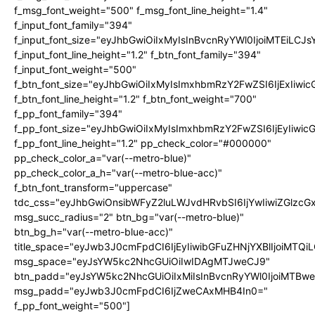
f_msg_font_weight="500" f_msg_font_line_height="1.4"
f_input_font_family="394"
f_input_font_size="eyJhbGwiOiIxMyIsInBvcnRyYWl0IjoiMTEiLC
f_input_font_line_height="1.2" f_btn_font_family="394"
f_input_font_weight="500"
f_btn_font_size="eyJhbGwiOiIxMyIsImxhbmRzY2FwZSI6IjExIiw
f_btn_font_line_height="1.2" f_btn_font_weight="700"
f_pp_font_family="394"
f_pp_font_size="eyJhbGwiOiIxMyIsImxhbmRzY2FwZSI6IjEyIiwi
f_pp_font_line_height="1.2" pp_check_color="#000000"
pp_check_color_a="var(--metro-blue)"
pp_check_color_a_h="var(--metro-blue-acc)"
f_btn_font_transform="uppercase"
tdc_css="eyJhbGwiOnsibWFyZ2luLWJvdHRvbSI6IjYwIiwiZGlz
msg_succ_radius="2" btn_bg="var(--metro-blue)"
btn_bg_h="var(--metro-blue-acc)"
title_space="eyJwb3J0cmFpdCI6IjEyIiwibGFuZHNjYXBlIjoiMTQi
msg_space="eyJsYW5kc2NhcGUiOiIwIDAgMTJweCJ9"
btn_padd="eyJsYW5kc2NhcGUiOiIxMiIsInBvcnRyYWl0IjoiMTBw
msg_padd="eyJwb3J0cmFpdCI6IjZweCAxMHB4In0="
f_pp_font_weight="500"]