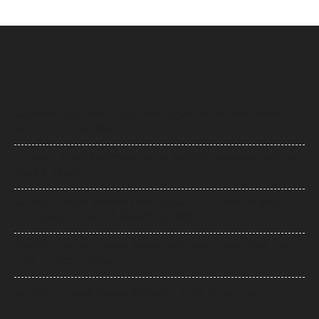
Supreme Court: नारायण साईं की सजा पर सुप्रीम कोर्ट का फैसला, उम्रकैद पर
रोक लगाने की याचिका खारिज
UP News: सीएम योगी का अखिलेश यादव पर हमला, बोले- ‘कुछ लोग उम्र बढ़ने के बाद
भी बच्चे ही बने रहते हैं’
UP: विज्ञापन खर्च और एक्सप्रेसवे को लेकर अखिलेश का योगी सरकार पर हमला, बोले-
7,000 करोड़ से बन सकती थीं विश्वस्तरीय यूनिवर्सिटियां
Jharkhand Protest: झारखंड के प्रदर्शनकारी छात्रों के समर्थन में उतरी CJP,
प्रतिनिधिमंडल करेगा मुलाकात
World News: थाईलैंड के स्कूल में गोलीबारी, 6 लोगों की मौत, कई घायल