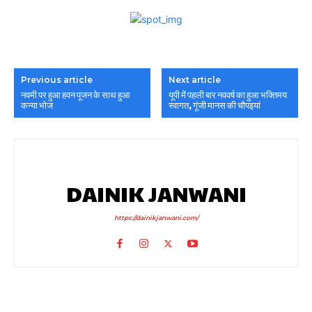
Previous article
Next article
नवमी पर हुआ हवन पूजन के साथ हुआ
यूपी में पहली बार नववर्ष का हुआ भक्तिमय
कन्या भोज
स्वागत, गूंजी मानस की चौपइयां
DAINIK JANWANI
https://dainikjanwani.com/