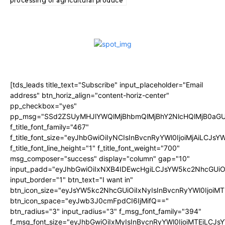
processing of agricultural produce
[tds_leads title_text="Subscribe" input_placeholder="Email
address" btn_horiz_align="content-horiz-center"
pp_checkbox="yes"
pp_msg="SSd2ZSUyMHJlYWQlMjBhbmQlMjBhY2NlcHQlMjB0aGU
f_title_font_family="467"
f_title_font_size="eyJhbGwiOiIyNCIsInBvcnRyYWl0IjoiMjAiLCJs
f_title_font_line_height="1" f_title_font_weight="700"
msg_composer="success" display="column" gap="10"
input_padd="eyJhbGwiOiIxNXB4IDEwcHgiLCJsYW5kc2NhcGUiO
input_border="1" btn_text="I want in"
btn_icon_size="eyJsYW5kc2NhcGUiOiIxNyIsInBvcnRyYWl0IjoiMT
btn_icon_space="eyJwb3J0cmFpdCI6IjMifQ=="
btn_radius="3" input_radius="3" f_msg_font_family="394"
f_msg_font_size="eyJhbGwiOiIxMyIsInBvcnRyYWl0IjoiMTEiLCJ