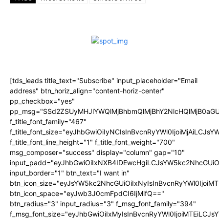
[tds_leads title_text="Subscribe" input_placeholder="Email
address" btn_horiz_align="content-horiz-center"
pp_checkbox="yes"
pp_msg="SSd2ZSUyMHJlYWQlMjBhbmQlMjBhY2NlcHQlMjB0aGU
f_title_font_family="467"
f_title_font_size="eyJhbGwiOiIyNCIsInBvcnRyYWl0IjoiMjAiLCJs
f_title_font_line_height="1" f_title_font_weight="700"
msg_composer="success" display="column" gap="10"
input_padd="eyJhbGwiOiIxNXB4IDEwcHgiLCJsYW5kc2NhcGUiO
input_border="1" btn_text="I want in"
btn_icon_size="eyJsYW5kc2NhcGUiOiIxNyIsInBvcnRyYWl0IjoiMT
btn_icon_space="eyJwb3J0cmFpdCI6IjMifQ=="
btn_radius="3" input_radius="3" f_msg_font_family="394"
f_msg_font_size="eyJhbGwiOiIxMyIsInBvcnRyYWl0IjoiMTEiLCJ