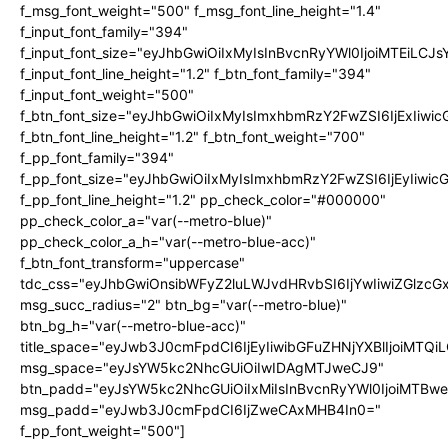
f_msg_font_weight="500" f_msg_font_line_height="1.4"
f_input_font_family="394"
f_input_font_size="eyJhbGwiOiIxMyIsInBvcnRyYWl0IjoiMTEiLC
f_input_font_line_height="1.2" f_btn_font_family="394"
f_input_font_weight="500"
f_btn_font_size="eyJhbGwiOiIxMyIsImxhbmRzY2FwZSI6IjExIiw
f_btn_font_line_height="1.2" f_btn_font_weight="700"
f_pp_font_family="394"
f_pp_font_size="eyJhbGwiOiIxMyIsImxhbmRzY2FwZSI6IjEyIiwi
f_pp_font_line_height="1.2" pp_check_color="#000000"
pp_check_color_a="var(--metro-blue)"
pp_check_color_a_h="var(--metro-blue-acc)"
f_btn_font_transform="uppercase"
tdc_css="eyJhbGwiOnsibWFyZ2luLWJvdHRvbSI6IjYwIiwiZGlz
msg_succ_radius="2" btn_bg="var(--metro-blue)"
btn_bg_h="var(--metro-blue-acc)"
title_space="eyJwb3J0cmFpdCI6IjEyIiwibGFuZHNjYXBlIjoiMTQi
msg_space="eyJsYW5kc2NhcGUiOiIwIDAgMTJweCJ9"
btn_padd="eyJsYW5kc2NhcGUiOiIxMiIsInBvcnRyYWl0IjoiMTBw
msg_padd="eyJwb3J0cmFpdCI6IjZweCAxMHB4In0="
f_pp_font_weight="500"]