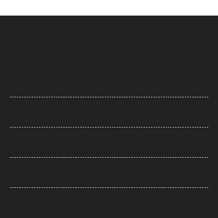
Maharashta News: बारामती में फिर हादसे का शिकार हुआ प्रशिक्षण विमान, सभी
सुरक्षित
AI Flight Turbulence: AI-2379 टर्बुलेंस केस में नया मोड़, क्या डोप टेस्ट में
पॉजिटिव मिला एक पायलट?
Sawan Somwar 2026: सावन के दूसरे सोमवार पर करें शिव रुद्राष्टकम का पाठ,
महादेव की कृपा से दूर होंगे जीवन के कष्ट
UP News: ‘आ रहे भगवाधारी…’ पोस्ट वायरल होते ही मथुरा में अलर्ट, शाही ईदगाह पर
बढ़ाई गई सुरक्षा
UP News: आरक्षण के मुद्दे पर मायावती का RSS और सरकार पर निशाना, कहा-
सामाजिक न्याय से न हो खिलवाड़