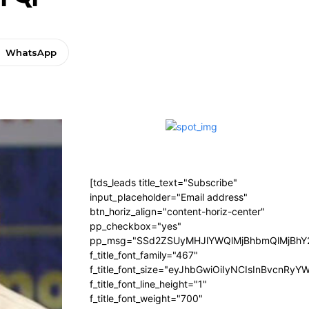
WhatsApp
[tds_leads title_text="Subscribe"
input_placeholder="Email address"
btn_horiz_align="content-horiz-center"
pp_checkbox="yes"
pp_msg="SSd2ZSUyMHJlYWQlMjBhbmQlMjBhY2
f_title_font_family="467"
f_title_font_size="eyJhbGwiOiIyNCIsInBvcnRyY
f_title_font_line_height="1"
f_title_font_weight="700"