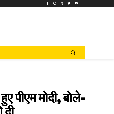
ए पीएम मोदी, बोले-
 दी