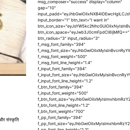
msg_composer="success" display="column"
gap="10"
input_padd="eyJhbGwiOiIxNXB4IDEwcHgiLCJ
input_border="1" btn_text="I want in"
btn_icon_size="eyJsYW5kc2NhcGUiOiIxNyIsInB
btn_icon_space="eyJwb3J0cmFpdCI6IjMifQ=="
btn_radius="3" input_radius="3"
f_msg_font_family="394"
f_msg_font_size="eyJhbGwiOiIxMyIsInBvcnRyY
f_msg_font_weight="500"
f_msg_font_line_height="1.4"
f_input_font_family="394"
f_input_font_size="eyJhbGwiOiIxMyIsInBvcnRy
f_input_font_line_height="1.2"
f_btn_font_family="394"
f_input_font_weight="500"
f_btn_font_size="eyJhbGwiOiIxMyIsImxhbmRzY
f_btn_font_line_height="1.2"
f_btn_font_weight="700"
f_pp_font_family="394"
और संस्कृति
f_pp_font_size="eyJhbGwiOiIxMyIsImxhbmRzY2
f_pp_font_line_height="1.2"