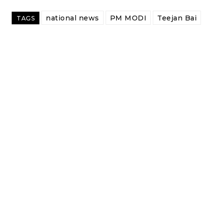
national news
PM MODI
Teejan Bai
TAGS