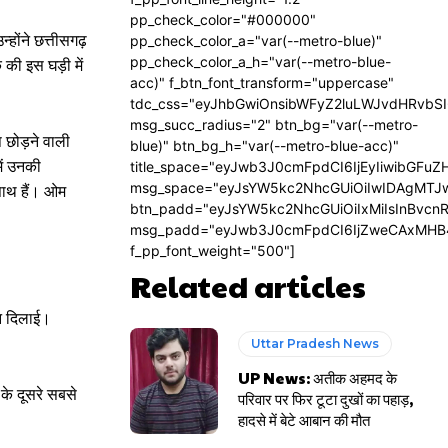
pp_check_color="#000000"
्होंने छत्तीसगढ़
pp_check_color_a="var(--metro-blue)"
pp_check_color_a_h="var(--metro-blue-
की इस घड़ी में
acc)" f_btn_font_transform="uppercase"
tdc_css="eyJhbGwiOnsibWFyZ2luLWJvdHRvbS
msg_succ_radius="2" btn_bg="var(--metro-
प छोड़ने वाली
blue)" btn_bg_h="var(--metro-blue-acc)"
में उनकी
title_space="eyJwb3J0cmFpdCI6IjEyIiwibGFuZ
msg_space="eyJsYW5kc2NhcGUiOiIwIDAgMTJ
साथ हैं। ओम
btn_padd="eyJsYW5kc2NhcGUiOiIxMiIsInBvcn
msg_padd="eyJwb3J0cmFpdCI6IjZweCAxMHB
f_pp_font_weight="500"]
Related articles
ान दिलाई।
Uttar Pradesh News
UP News: अतीक अहमद के
के दूसरे सबसे
परिवार पर फिर टूटा दुखों का पहाड़,
हादसे में बेटे आबान की मौत