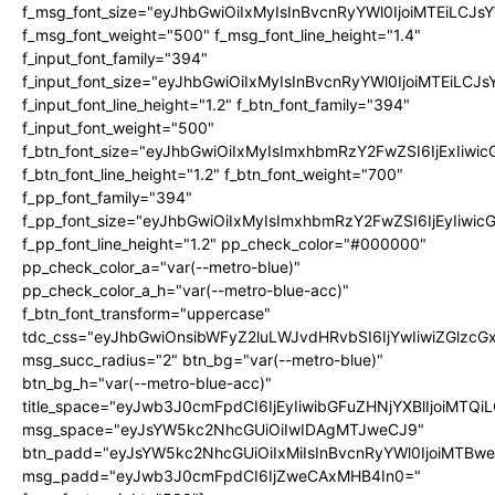
f_msg_font_size="eyJhbGwiOiIxMyIsInBvcnRyYWl0IjoiMTEiLCJ
f_msg_font_weight="500" f_msg_font_line_height="1.4"
f_input_font_family="394"
f_input_font_size="eyJhbGwiOiIxMyIsInBvcnRyYWl0IjoiMTEiLC
f_input_font_line_height="1.2" f_btn_font_family="394"
f_input_font_weight="500"
f_btn_font_size="eyJhbGwiOiIxMyIsImxhbmRzY2FwZSI6IjExIiw
f_btn_font_line_height="1.2" f_btn_font_weight="700"
f_pp_font_family="394"
f_pp_font_size="eyJhbGwiOiIxMyIsImxhbmRzY2FwZSI6IjEyIiwi
f_pp_font_line_height="1.2" pp_check_color="#000000"
pp_check_color_a="var(--metro-blue)"
pp_check_color_a_h="var(--metro-blue-acc)"
f_btn_font_transform="uppercase"
tdc_css="eyJhbGwiOnsibWFyZ2luLWJvdHRvbSI6IjYwIiwiZGlz
msg_succ_radius="2" btn_bg="var(--metro-blue)"
btn_bg_h="var(--metro-blue-acc)"
title_space="eyJwb3J0cmFpdCI6IjEyIiwibGFuZHNjYXBlIjoiMTQi
msg_space="eyJsYW5kc2NhcGUiOiIwIDAgMTJweCJ9"
btn_padd="eyJsYW5kc2NhcGUiOiIxMiIsInBvcnRyYWl0IjoiMTBw
msg_padd="eyJwb3J0cmFpdCI6IjZweCAxMHB4In0="