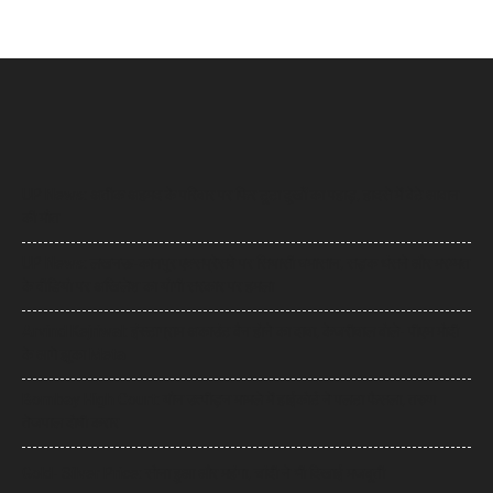
UP News: अतीक अहमद के परिवार पर फिर टूटा दुखों का पहाड़, हादसे में बेटे आबान
की मौत
UP News: लखनऊ-कानपुर एक्सप्रेसवे पर सियासी घमासान, सड़क धंसने और मरम्मत
के वीडियो पर अखिलेश का योगी सरकार पर हमला
Arvind Kejriwal: इंस्टाग्राम अकाउंट बैन होने का दावा, केजरीवाल बोले- पीएम मोदी
के आगे झुका Meta
Bombay High Court: यौन उत्पीड़न मामले में हाईकोर्ट ने पलटा फैसला, तरुण
तेजपाल दोषी करार
Gold- Silver Price: सोना हुआ और महंगा, चांदी ने भी दिखाई मजबूती