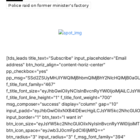
Police raid on former minister's factory
[tds_leads title_text="Subscribe" input_placeholder="Email
address" btn_horiz_align="content-horiz-center"
pp_checkbox="yes"
pp_msg="SSd2ZSUyMHJlYWQlMjBhbmQlMjBhY2NlcHQlMjB0aGU
f_title_font_family="467"
f_title_font_size="eyJhbGwiOiIyNCIsInBvcnRyYWl0IjoiMjAiLCJs
f_title_font_line_height="1" f_title_font_weight="700"
msg_composer="success" display="column" gap="10"
input_padd="eyJhbGwiOiIxNXB4IDEwcHgiLCJsYW5kc2NhcGUiO
input_border="1" btn_text="I want in"
btn_icon_size="eyJsYW5kc2NhcGUiOiIxNyIsInBvcnRyYWl0IjoiMT
btn_icon_space="eyJwb3J0cmFpdCI6IjMifQ=="
btn_radius="3" input_radius="3" f_msg_font_family="394"