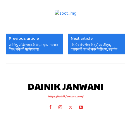
Previous article
Next article
जानिए, पाकिस्तान के पीएम इमरान खान
किठौर में परीक्षा केंद्रों पर डीएम,
विपक्ष को की यह पेशकश
एसएसपी का औचक निरीक्षण, हड़कंप
DAINIK JANWANI
https://dainikjanwani.com/