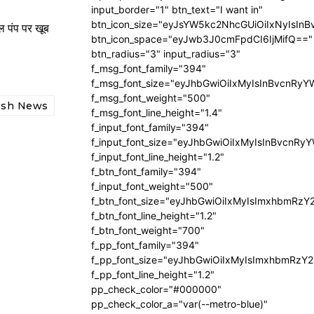
input_border="1" btn_text="I want in"
btn_icon_size="eyJsYW5kc2NhcGUiOiIxNyIsInB
ोल पंप पर खूब
btn_icon_space="eyJwb3J0cmFpdCI6IjMifQ=="
btn_radius="3" input_radius="3"
f_msg_font_family="394"
f_msg_font_size="eyJhbGwiOiIxMyIsInBvcnRyY
f_msg_font_weight="500"
esh News
f_msg_font_line_height="1.4"
f_input_font_family="394"
f_input_font_size="eyJhbGwiOiIxMyIsInBvcnRy
f_input_font_line_height="1.2"
f_btn_font_family="394"
f_input_font_weight="500"
f_btn_font_size="eyJhbGwiOiIxMyIsImxhbmRzY
f_btn_font_line_height="1.2"
f_btn_font_weight="700"
f_pp_font_family="394"
f_pp_font_size="eyJhbGwiOiIxMyIsImxhbmRzY2
f_pp_font_line_height="1.2"
pp_check_color="#000000"
pp_check_color_a="var(--metro-blue)"