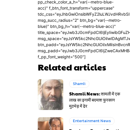
pp_check_color_a_h="var(--metro-blue-
acc)" f_btn_font_transform="uppercase"
tdc_css="eyJhbGwiOnsibWFyZ2luLWJvdHRvbS
msg_succ_radius="2" btn_bg="var(--metro-
blue)" btn_bg_h="var(--metro-blue-acc)"
title_space="eyJwb3J0cmFpdCI6IjEyIiwibGFuZ
msg_space="eyJsYW5kc2NhcGUiOiIwIDAgMTJ
btn_padd="eyJsYW5kc2NhcGUiOiIxMiIsInBvcn
msg_padd="eyJwb3J0cmFpdCI6IjZweCAxMHB
f_pp_font_weight="500"]
Related articles
Shamli
Shamli News: शामली में एक
लाख का इनामी बदमाश फुरकान
मुठभेड़ में ढेर
Entertainment News