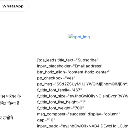
WhatsApp
[tds_leads title_text="Subscribe"
input_placeholder="Email address"
btn_horiz_align="content-horiz-center"
pp_checkbox="yes"
pp_msg="SSd2ZSUyMHJlYWQlMjBhbmQlMjBhY2
f_title_font_family="467"
िका परिषद के
f_title_font_size="eyJhbGwiOiIyNCIsInBvcnRyY
f_title_font_line_height="1"
नामित किया है।
f_title_font_weight="700"
msg_composer="success" display="column"
उन्होंने
gap="10"
input_padd="eyJhbGwiOiIxNXB4IDEwcHgiLCJ