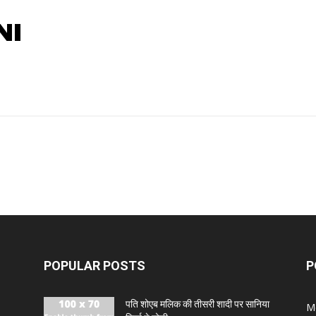
NI
POPULAR POSTS
P
पति शोएब मलिक की तीसरी शादी पर सानिया
M