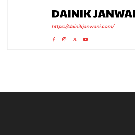
DAINIK JANWA
https://dainikjanwani.com/