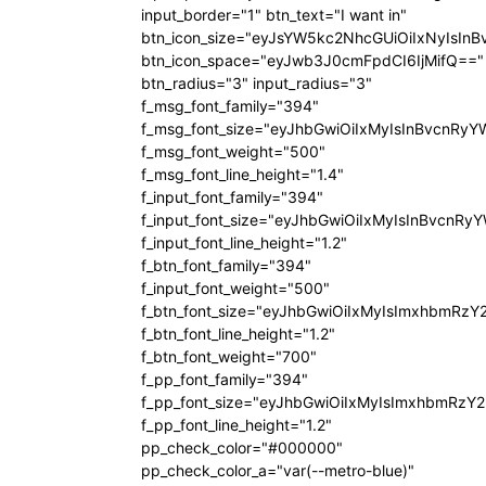
input_border="1" btn_text="I want in"
btn_icon_size="eyJsYW5kc2NhcGUiOiIxNyIsInB
btn_icon_space="eyJwb3J0cmFpdCI6IjMifQ=="
btn_radius="3" input_radius="3"
f_msg_font_family="394"
f_msg_font_size="eyJhbGwiOiIxMyIsInBvcnRyY
f_msg_font_weight="500"
f_msg_font_line_height="1.4"
f_input_font_family="394"
f_input_font_size="eyJhbGwiOiIxMyIsInBvcnRy
f_input_font_line_height="1.2"
f_btn_font_family="394"
f_input_font_weight="500"
f_btn_font_size="eyJhbGwiOiIxMyIsImxhbmRzY
f_btn_font_line_height="1.2"
f_btn_font_weight="700"
f_pp_font_family="394"
f_pp_font_size="eyJhbGwiOiIxMyIsImxhbmRzY2
f_pp_font_line_height="1.2"
pp_check_color="#000000"
pp_check_color_a="var(--metro-blue)"