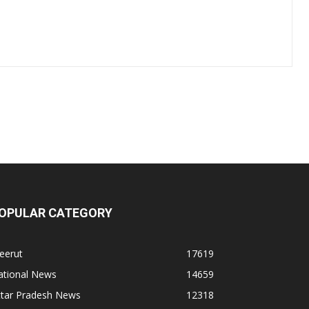
OPULAR CATEGORY
eerut
17619
ational News
14659
ttar Pradesh News
12318