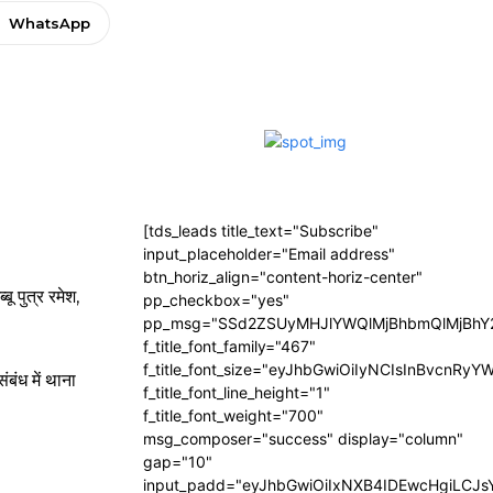
WhatsApp
[tds_leads title_text="Subscribe"
input_placeholder="Email address"
btn_horiz_align="content-horiz-center"
ू पुत्र रमेश,
pp_checkbox="yes"
pp_msg="SSd2ZSUyMHJlYWQlMjBhbmQlMjBhY2
f_title_font_family="467"
f_title_font_size="eyJhbGwiOiIyNCIsInBvcnRyY
बंध में थाना
f_title_font_line_height="1"
f_title_font_weight="700"
msg_composer="success" display="column"
gap="10"
input_padd="eyJhbGwiOiIxNXB4IDEwcHgiLCJ