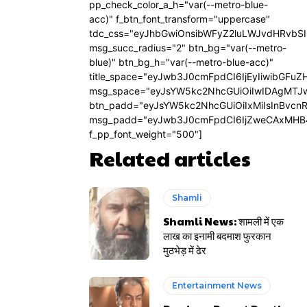
pp_check_color_a_h="var(--metro-blue-
acc)" f_btn_font_transform="uppercase"
tdc_css="eyJhbGwiOnsibWFyZ2luLWJvdHRvbS
msg_succ_radius="2" btn_bg="var(--metro-
blue)" btn_bg_h="var(--metro-blue-acc)"
title_space="eyJwb3J0cmFpdCI6IjEyIiwibGFuZ
msg_space="eyJsYW5kc2NhcGUiOiIwIDAgMTJ
btn_padd="eyJsYW5kc2NhcGUiOiIxMiIsInBvcn
msg_padd="eyJwb3J0cmFpdCI6IjZweCAxMHB
f_pp_font_weight="500"]
Related articles
Shamli
Shamli News: शामली में एक
लाख का इनामी बदमाश फुरकान
मुठभेड़ में ढेर
Entertainment News