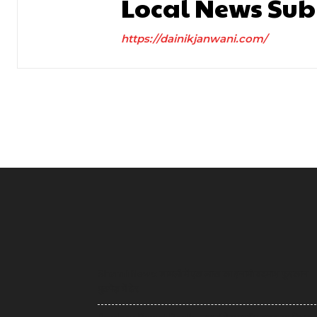
Local News Sub
https://dainikjanwani.com/
Shamli News: शामली में एक लाख का इनामी बदमाश फुरकान
मुठभेड़ में ढेर