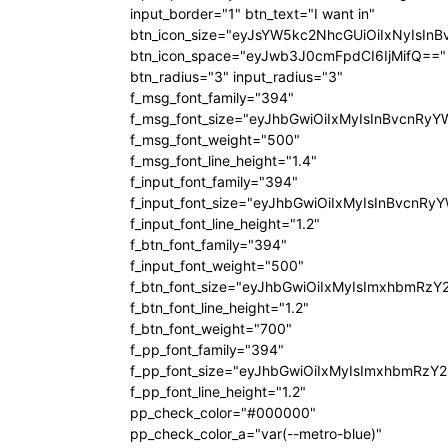
input_border="1" btn_text="I want in"
btn_icon_size="eyJsYW5kc2NhcGUiOiIxNyIsInB
btn_icon_space="eyJwb3J0cmFpdCI6IjMifQ=="
btn_radius="3" input_radius="3"
f_msg_font_family="394"
f_msg_font_size="eyJhbGwiOiIxMyIsInBvcnRyY
f_msg_font_weight="500"
f_msg_font_line_height="1.4"
f_input_font_family="394"
f_input_font_size="eyJhbGwiOiIxMyIsInBvcnRy
f_input_font_line_height="1.2"
f_btn_font_family="394"
f_input_font_weight="500"
f_btn_font_size="eyJhbGwiOiIxMyIsImxhbmRzY
f_btn_font_line_height="1.2"
f_btn_font_weight="700"
f_pp_font_family="394"
f_pp_font_size="eyJhbGwiOiIxMyIsImxhbmRzY2
f_pp_font_line_height="1.2"
pp_check_color="#000000"
pp_check_color_a="var(--metro-blue)"