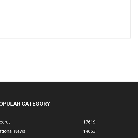
OPULAR CATEGORY
eerut
17619
ational News
14663