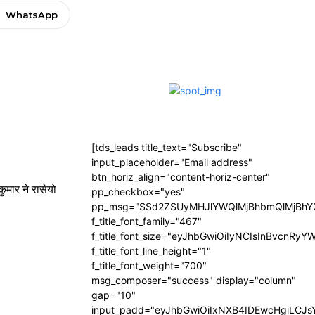
WhatsApp
[tds_leads title_text="Subscribe"
input_placeholder="Email address"
btn_horiz_align="content-horiz-center"
ुमार ने रासेयो
pp_checkbox="yes"
pp_msg="SSd2ZSUyMHJlYWQlMjBhbmQlMjBhY2
f_title_font_family="467"
f_title_font_size="eyJhbGwiOiIyNCIsInBvcnRyY
f_title_font_line_height="1"
f_title_font_weight="700"
msg_composer="success" display="column"
gap="10"
input_padd="eyJhbGwiOiIxNXB4IDEwcHgiLCJ