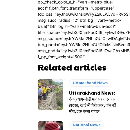
pp_check_color_a_h="var(--metro-blue-
acc)" f_btn_font_transform="uppercase"
tdc_css="eyJhbGwiOnsibWFyZ2luLWJvdHRvbS
msg_succ_radius="2" btn_bg="var(--metro-
blue)" btn_bg_h="var(--metro-blue-acc)"
title_space="eyJwb3J0cmFpdCI6IjEyIiwibGFuZ
msg_space="eyJsYW5kc2NhcGUiOiIwIDAgMTJ
btn_padd="eyJsYW5kc2NhcGUiOiIxMiIsInBvcn
msg_padd="eyJwb3J0cmFpdCI6IjZweCAxMHB
f_pp_font_weight="500"]
Related articles
Uttarakhand News
Uttarakhand News:
देवप्रयाग-पौड़ी मार्ग पर दर्दनाक
हादसा, खाई में गिरी कार, पांच की
मौत, एक बच्चा घायल
National News