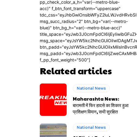
pp_check_color_a_h="var(--metro-blue-
acc)" f_btn_font_transform="uppercase"
tdc_css="eyJhbGwiOnsibWFyZ2luLWJvdHRvbS
msg_succ_radius="2" btn_bg="var(--metro-
blue)" btn_bg_h="var(--metro-blue-acc)"
title_space="eyJwb3J0cmFpdCI6IjEyIiwibGFuZ
msg_space="eyJsYW5kc2NhcGUiOiIwIDAgMTJ
btn_padd="eyJsYW5kc2NhcGUiOiIxMiIsInBvcn
msg_padd="eyJwb3J0cmFpdCI6IjZweCAxMHB
f_pp_font_weight="500"]
Related articles
National News
Maharashta News:
बारामती में फिर हादसे का शिकार हुआ
प्रशिक्षण विमान, सभी सुरक्षित
National News