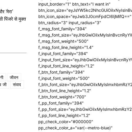
input_border="1" btn_text="I want in"
btn_icon_size="eyJsYW5kc2NhcGUiOiIxNyIsInB
र ‘मेरा’
btn_icon_space="eyJwb3J0cmFpdCI6IjMifQ=="
 पिंजरे से मुक्त
btn_radius="3" input_radius="3"
f_msg_font_family="394"
f_msg_font_size="eyJhbGwiOiIxMyIsInBvcnRyY
f_msg_font_weight="500"
f_msg_font_line_height="1.4"
f_input_font_family="394"
f_input_font_size="eyJhbGwiOiIxMyIsInBvcnRy
f_input_font_line_height="1.2"
f_btn_font_family="394"
दगी
जीवन
f_input_font_weight="500"
ेव जी
संवाद
f_btn_font_size="eyJhbGwiOiIxMyIsImxhbmRzY
f_btn_font_line_height="1.2"
f_btn_font_weight="700"
f_pp_font_family="394"
f_pp_font_size="eyJhbGwiOiIxMyIsImxhbmRzY2
f_pp_font_line_height="1.2"
pp_check_color="#000000"
pp_check_color_a="var(--metro-blue)"