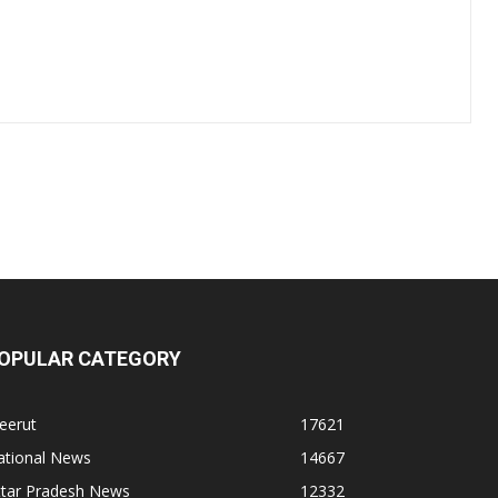
OPULAR CATEGORY
eerut
17621
ational News
14667
ttar Pradesh News
12332