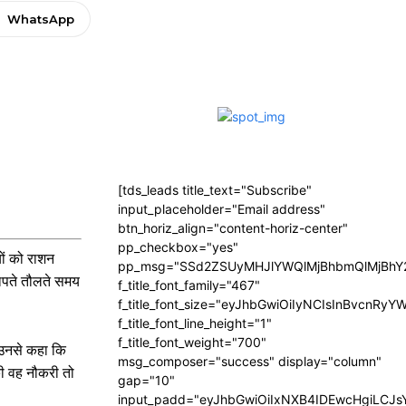
WhatsApp
[tds_leads title_text="Subscribe"
input_placeholder="Email address"
btn_horiz_align="content-horiz-center"
pp_checkbox="yes"
ों को राशन
pp_msg="SSd2ZSUyMHJlYWQlMjBhbmQlMjBhY2
नापते तौलते समय
f_title_font_family="467"
f_title_font_size="eyJhbGwiOiIyNCIsInBvcnRyY
f_title_font_line_height="1"
f_title_font_weight="700"
 उनसे कहा कि
msg_composer="success" display="column"
की वह नौकरी तो
gap="10"
input_padd="eyJhbGwiOiIxNXB4IDEwcHgiLCJ