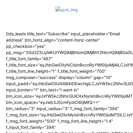
[tds_leads title_text="Subscribe" input_placeholder="Email
address" btn_horiz_align="content-horiz-center"
pp_checkbox="yes"
pp_msg="SSd2ZSUyMHJlYWQlMjBhbmQlMjBhY2NlcHQlMjB0aGU
f_title_font_family="467"
f_title_font_size="eyJhbGwiOiIyNCIsInBvcnRyYWl0IjoiMjAiLCJs
f_title_font_line_height="1" f_title_font_weight="700"
msg_composer="success" display="column" gap="10"
input_padd="eyJhbGwiOiIxNXB4IDEwcHgiLCJsYW5kc2NhcGUiO
input_border="1" btn_text="I want in"
btn_icon_size="eyJsYW5kc2NhcGUiOiIxNyIsInBvcnRyYWl0IjoiMT
btn_icon_space="eyJwb3J0cmFpdCI6IjMifQ=="
btn_radius="3" input_radius="3" f_msg_font_family="394"
f_msg_font_size="eyJhbGwiOiIxMyIsInBvcnRyYWl0IjoiMTEiLCJ
f_msg_font_weight="500" f_msg_font_line_height="1.4"
f_input_font_family="394"