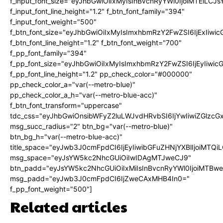
f_input_font_size="eyJhbGwiOiIxMyIsInBvcnRyYWl0IjoiMTEiLC
f_input_font_line_height="1.2" f_btn_font_family="394"
f_input_font_weight="500"
f_btn_font_size="eyJhbGwiOiIxMyIsImxhbmRzY2FwZSI6IjExIiw
f_btn_font_line_height="1.2" f_btn_font_weight="700"
f_pp_font_family="394"
f_pp_font_size="eyJhbGwiOiIxMyIsImxhbmRzY2FwZSI6IjEyIiwi
f_pp_font_line_height="1.2" pp_check_color="#000000"
pp_check_color_a="var(--metro-blue)"
pp_check_color_a_h="var(--metro-blue-acc)"
f_btn_font_transform="uppercase"
tdc_css="eyJhbGwiOnsibWFyZ2luLWJvdHRvbSI6IjYwIiwiZGlz
msg_succ_radius="2" btn_bg="var(--metro-blue)"
btn_bg_h="var(--metro-blue-acc)"
title_space="eyJwb3J0cmFpdCI6IjEyIiwibGFuZHNjYXBlIjoiMTQi
msg_space="eyJsYW5kc2NhcGUiOiIwIDAgMTJweCJ9"
btn_padd="eyJsYW5kc2NhcGUiOiIxMiIsInBvcnRyYWl0IjoiMTBw
msg_padd="eyJwb3J0cmFpdCI6IjZweCAxMHB4In0="
f_pp_font_weight="500"]
Related articles