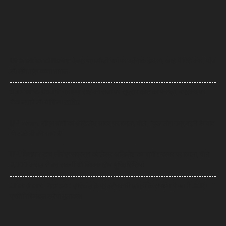
Uttarakhand News: देवप्रयाग-पौड़ी मार्ग पर दर्दनाक हादसा, खाई में गिरी कार, पांच
की मौत, एक बच्चा घायल
Supreme Court: नारायण साईं की सजा पर सुप्रीम कोर्ट का फैसला, उम्रकैद पर
रोक लगाने की याचिका खारिज
UP News: सीएम योगी का अखिलेश यादव पर हमला, बोले- ‘कुछ लोग उम्र बढ़ने के बाद
भी बच्चे ही बने रहते हैं’
UP: विज्ञापन खर्च और एक्सप्रेसवे को लेकर अखिलेश का योगी सरकार पर हमला, बोले-
7,000 करोड़ से बन सकती थीं विश्वस्तरीय यूनिवर्सिटियां
Jharkhand Protest: झारखंड के प्रदर्शनकारी छात्रों के समर्थन में उतरी CJP,
प्रतिनिधिमंडल करेगा मुलाकात