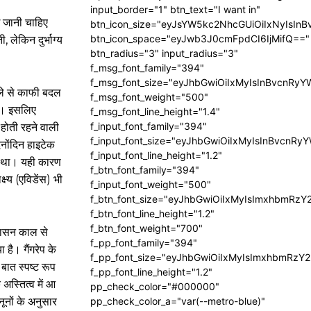
input_border="1" btn_text="I want in"
ई जानी चाहिए
btn_icon_size="eyJsYW5kc2NhcGUiOiIxNyIsInB
btn_icon_space="eyJwb3J0cmFpdCI6IjMifQ=="
लेकिन दुर्भाग्य
btn_radius="3" input_radius="3"
।
f_msg_font_family="394"
f_msg_font_size="eyJhbGwiOiIxMyIsInBvcnRyY
हले से काफी बदल
f_msg_font_weight="500"
था। इसलिए
f_msg_font_line_height="1.4"
f_input_font_family="394"
होती रहने वाली
f_input_font_size="eyJhbGwiOiIxMyIsInBvcnRy
िनोंदिन हाइटेक
f_input_font_line_height="1.2"
ूरी था। यही कारण
f_btn_font_family="394"
्य (एविडेंस) भी
f_input_font_weight="500"
f_btn_font_size="eyJhbGwiOiIxMyIsImxhbmRzY
f_btn_font_line_height="1.2"
f_btn_font_weight="700"
 शासन काल से
f_pp_font_family="394"
है। गैंगरेप के
f_pp_font_size="eyJhbGwiOiIxMyIsImxhbmRzY2
बात स्पष्ट रूप
f_pp_font_line_height="1.2"
अस्तित्व में आ
pp_check_color="#000000"
ूनों के अनुसार
pp_check_color_a="var(--metro-blue)"