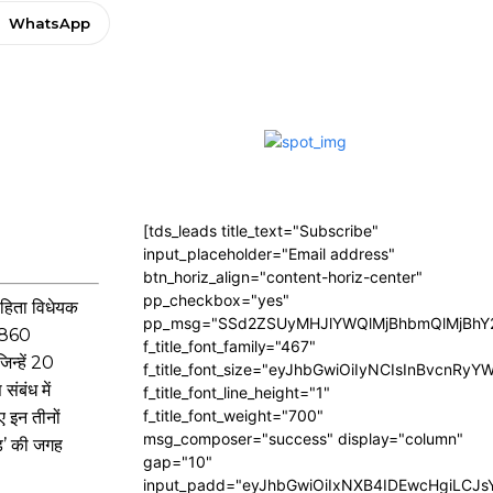
WhatsApp
[tds_leads title_text="Subscribe"
input_placeholder="Email address"
btn_horiz_align="content-horiz-center"
pp_checkbox="yes"
संहिता विधेयक
pp_msg="SSd2ZSUyMHJlYWQlMjBhbmQlMjBhY2
-1860
f_title_font_family="467"
िन्हें 20
f_title_font_size="eyJhbGwiOiIyNCIsInBvcnRyY
ंबंध में
f_title_font_line_height="1"
f_title_font_weight="700"
ए इन तीनों
msg_composer="success" display="column"
ंड’ की जगह
gap="10"
input_padd="eyJhbGwiOiIxNXB4IDEwcHgiLCJ