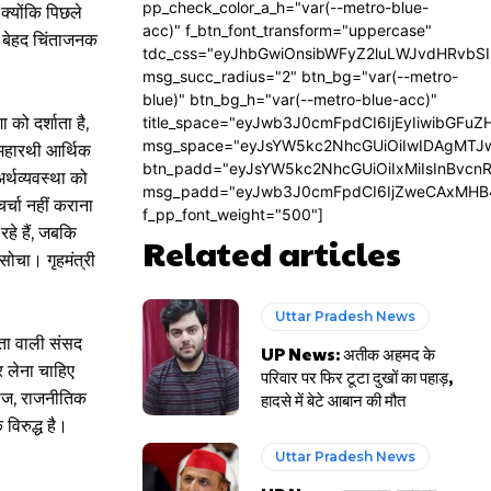
pp_check_color_a_h="var(--metro-blue-
क्योंकि पिछले
acc)" f_btn_font_transform="uppercase"
वह बेहद चिंताजनक
tdc_css="eyJhbGwiOnsibWFyZ2luLWJvdHRvbS
msg_succ_radius="2" btn_bg="var(--metro-
blue)" btn_bg_h="var(--metro-blue-acc)"
को दर्शाता है,
title_space="eyJwb3J0cmFpdCI6IjEyIiwibGFuZ
msg_space="eyJsYW5kc2NhcGUiOiIwIDAgMTJ
क महारथी आर्थिक
btn_padd="eyJsYW5kc2NhcGUiOiIxMiIsInBvcn
र्थव्यवस्था को
msg_padd="eyJwb3J0cmFpdCI6IjZweCAxMHB
्चा नहीं कराना
f_pp_font_weight="500"]
हे हैं, जबकि
Related articles
 सोचा। गृहमंत्री
Uttar Pradesh News
षता वाली संसद
UP News: अतीक अहमद के
र लेना चाहिए
परिवार पर फिर टूटा दुखों का पहाड़,
लाज, राजनीतिक
हादसे में बेटे आबान की मौत
 विरुद्ध है।
Uttar Pradesh News