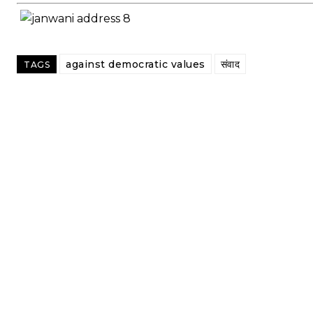
against democratic values
संवाद
TAGS