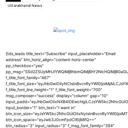
Uttarakhand News
[tds_leads title_text="Subscribe" input_placeholder="Email
address" btn_horiz_align="content-horiz-center"
pp_checkbox="yes"
pp_msg="SSd2ZSUyMHJlYWQlMjBhbmQlMjBhY2NlcHQlMjB0aGU
f_title_font_family="467"
f_title_font_size="eyJhbGwiOiIyNCIsInBvcnRyYWl0IjoiMjAiLCJs
f_title_font_line_height="1" f_title_font_weight="700"
msg_composer="success" display="column" gap="10"
input_padd="eyJhbGwiOiIxNXB4IDEwcHgiLCJsYW5kc2NhcGUiO
input_border="1" btn_text="I want in"
btn_icon_size="eyJsYW5kc2NhcGUiOiIxNyIsInBvcnRyYWl0IjoiMT
btn_icon_space="eyJwb3J0cmFpdCI6IjMifQ=="
btn_radius="3" input_radius="3" f_msg_font_family="394"