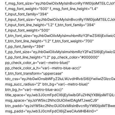
f_msg_font_size="eyJhbGwiOiIxMyIsInBvcnRyYWl0IjoiMTEiLCJ
f_msg_font_weight="500" f_msg_font_line_height="1.4"
f_input_font_family="394"
f_input_font_size="eyJhbGwiOiIxMyIsInBvcnRyYWl0IjoiMTEiLC
f_input_font_line_height="1.2" f_btn_font_family="394"
f_input_font_weight="500"
f_btn_font_size="eyJhbGwiOiIxMyIsImxhbmRzY2FwZSI6IjExIiw
f_btn_font_line_height="1.2" f_btn_font_weight="700"
f_pp_font_family="394"
f_pp_font_size="eyJhbGwiOiIxMyIsImxhbmRzY2FwZSI6IjEyIiwi
f_pp_font_line_height="1.2" pp_check_color="#000000"
pp_check_color_a="var(--metro-blue)"
pp_check_color_a_h="var(--metro-blue-acc)"
f_btn_font_transform="uppercase"
tdc_css="eyJhbGwiOnsibWFyZ2luLWJvdHRvbSI6IjYwIiwiZGlz
msg_succ_radius="2" btn_bg="var(--metro-blue)"
btn_bg_h="var(--metro-blue-acc)"
title_space="eyJwb3J0cmFpdCI6IjEyIiwibGFuZHNjYXBlIjoiMTQi
msg_space="eyJsYW5kc2NhcGUiOiIwIDAgMTJweCJ9"
btn_padd="eyJsYW5kc2NhcGUiOiIxMiIsInBvcnRyYWl0IjoiMTBw
msg_padd="eyJwb3J0cmFpdCI6IjZweCAxMHB4In0="