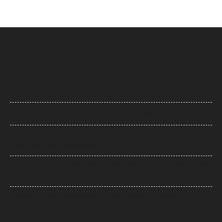
Saharanpur News: कांवड़ यात्रा में सहारनपुर पुलिस निभा रही है सेवा की जिम्मेदारी
Saharanpur News: भारी बारिश में कच्चा मकान ढहा, मलबे में दबकर महिला की मौत
Saharanpur News: मूसलाधार बारिश में भी कांवड़ यात्रा की सुरक्षा में डटी रही
पुलिस, डीएम-एसएसपी ने किया निरीक्षण
Share Market: शेयर बाजार की धीमी शुरुआत, डिफेंस स्टॉक्स बने निवेशकों की पहली
पसंद
Weather Update: झमाझम बारिश से दिल्ली-एनसीआर का बदला मिजाज, IMD ने
जारी किया येलो अलर्ट