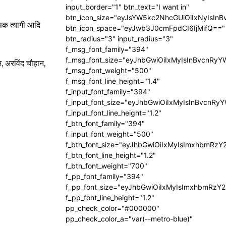
input_border="1" btn_text="I want in"
btn_icon_size="eyJsYW5kc2NhcGUiOiIxNyIsInB
दीपक त्यागी आदि
btn_icon_space="eyJwb3J0cmFpdCI6IjMifQ=="
btn_radius="3" input_radius="3"
f_msg_font_family="394"
f_msg_font_size="eyJhbGwiOiIxMyIsInBvcnRyY
म, अरविंद चौहान,
f_msg_font_weight="500"
f_msg_font_line_height="1.4"
f_input_font_family="394"
f_input_font_size="eyJhbGwiOiIxMyIsInBvcnRy
f_input_font_line_height="1.2"
f_btn_font_family="394"
f_input_font_weight="500"
f_btn_font_size="eyJhbGwiOiIxMyIsImxhbmRzY
f_btn_font_line_height="1.2"
f_btn_font_weight="700"
f_pp_font_family="394"
f_pp_font_size="eyJhbGwiOiIxMyIsImxhbmRzY2
f_pp_font_line_height="1.2"
pp_check_color="#000000"
pp_check_color_a="var(--metro-blue)"