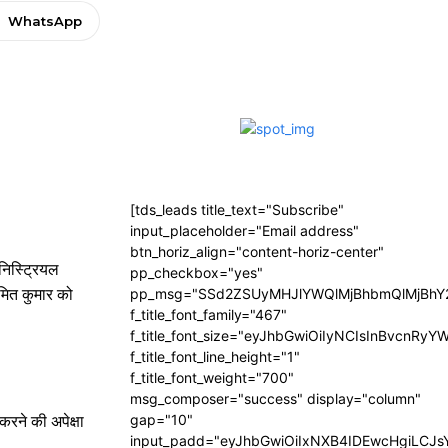
WhatsApp
[tds_leads title_text="Subscribe"
input_placeholder="Email address"
btn_horiz_align="content-horiz-center"
िनिस्ट्रियल
pp_checkbox="yes"
मित कुमार को
pp_msg="SSd2ZSUyMHJlYWQlMjBhbmQlMjBhY2
f_title_font_family="467"
f_title_font_size="eyJhbGwiOiIyNCIsInBvcnRyY
f_title_font_line_height="1"
f_title_font_weight="700"
msg_composer="success" display="column"
gap="10"
करने की अपेक्षा
input_padd="eyJhbGwiOiIxNXB4IDEwcHgiLCJ