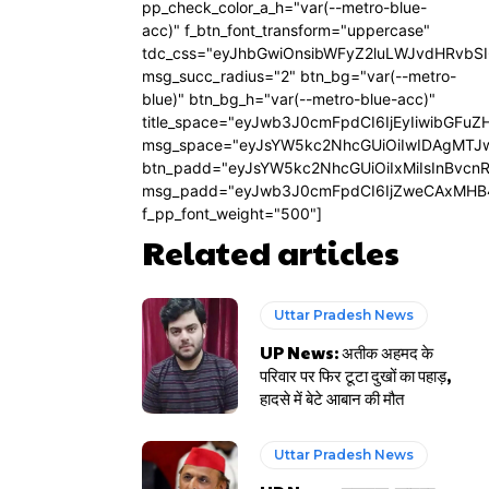
pp_check_color_a_h="var(--metro-blue-
acc)" f_btn_font_transform="uppercase"
tdc_css="eyJhbGwiOnsibWFyZ2luLWJvdHRvbS
msg_succ_radius="2" btn_bg="var(--metro-
blue)" btn_bg_h="var(--metro-blue-acc)"
title_space="eyJwb3J0cmFpdCI6IjEyIiwibGFuZ
msg_space="eyJsYW5kc2NhcGUiOiIwIDAgMTJ
btn_padd="eyJsYW5kc2NhcGUiOiIxMiIsInBvcn
msg_padd="eyJwb3J0cmFpdCI6IjZweCAxMHB
f_pp_font_weight="500"]
Related articles
Uttar Pradesh News
UP News: अतीक अहमद के
परिवार पर फिर टूटा दुखों का पहाड़,
हादसे में बेटे आबान की मौत
Uttar Pradesh News