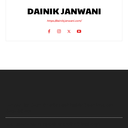
DAINIK JANWANI
https://dainikjanwani.com/
Bombay High Court: यौन उत्पीड़न मामले में हाईकोर्ट ने पलटा फैसला, तरुण
तेजपाल दोषी करार
Gold- Silver Price: सोना हुआ और महंगा, चांदी ने भी दिखाई मजबूती