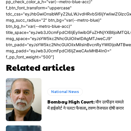
pp_check_color_a_h="var(--metro-blue-acc)"
f_btn_font_transform="uppercase"
tdc_css="eyJhbGwiOnsibWFyZ2luLWJvdHRvbSI6IjYwIiwiZGlz
msg_succ_radius="2" btn_bg="var(--metro-blue)"
btn_bg_h="var(--metro-blue-acc)"
title_space="eyJwb3J0cmFpdCI6IjEyIiwibGFuZHNjYXBlIjoiMTQi
msg_space="eyJsYW5kc2NhcGUiOiIwIDAgMTJweCJ9"
btn_padd="eyJsYW5kc2NhcGUiOiIxMiIsInBvcnRyYWl0IjoiMTBw
msg_padd="eyJwb3J0cmFpdCI6IjZweCAxMHB4In0="
f_pp_font_weight="500"]
Related articles
National News
Bombay High Court: यौन उत्पीड़न मामले
में हाईकोर्ट ने पलटा फैसला, तरुण तेजपाल दोषी करार