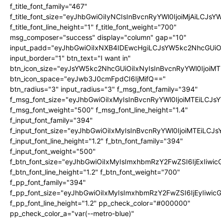
f_title_font_family="467"
f_title_font_size="eyJhbGwiOiIyNCIsInBvcnRyYWl0IjoiMjAiLCJs
f_title_font_line_height="1" f_title_font_weight="700"
msg_composer="success" display="column" gap="10"
input_padd="eyJhbGwiOiIxNXB4IDEwcHgiLCJsYW5kc2NhcGUiO
input_border="1" btn_text="I want in"
btn_icon_size="eyJsYW5kc2NhcGUiOiIxNyIsInBvcnRyYWl0IjoiMT
btn_icon_space="eyJwb3J0cmFpdCI6IjMifQ=="
btn_radius="3" input_radius="3" f_msg_font_family="394"
f_msg_font_size="eyJhbGwiOiIxMyIsInBvcnRyYWl0IjoiMTEiLCJ
f_msg_font_weight="500" f_msg_font_line_height="1.4"
f_input_font_family="394"
f_input_font_size="eyJhbGwiOiIxMyIsInBvcnRyYWl0IjoiMTEiLC
f_input_font_line_height="1.2" f_btn_font_family="394"
f_input_font_weight="500"
f_btn_font_size="eyJhbGwiOiIxMyIsImxhbmRzY2FwZSI6IjExIiw
f_btn_font_line_height="1.2" f_btn_font_weight="700"
f_pp_font_family="394"
f_pp_font_size="eyJhbGwiOiIxMyIsImxhbmRzY2FwZSI6IjEyIiwi
f_pp_font_line_height="1.2" pp_check_color="#000000"
pp_check_color_a="var(--metro-blue)"