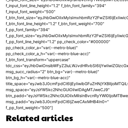
f_input_font_line_height="1.2" f_btn_font_family="394"
f_input_font_weight="500"
f_btn_font_size="eyJhbGwiOiIxMyIsImxhbmRzY2FwZSI6IjExIiw
f_btn_font_line_height="1.2" f_btn_font_weight="700"
f_pp_font_family="394"
f_pp_font_size="eyJhbGwiOiIxMyIsImxhbmRzY2FwZSI6IjEyIiwi
f_pp_font_line_height="1.2" pp_check_color="#000000"
pp_check_color_a="var(--metro-blue)"
pp_check_color_a_h="var(--metro-blue-acc)"
f_btn_font_transform="uppercase"
tdc_css="eyJhbGwiOnsibWFyZ2luLWJvdHRvbSI6IjYwIiwiZGlz
msg_succ_radius="2" btn_bg="var(--metro-blue)"
btn_bg_h="var(--metro-blue-acc)"
title_space="eyJwb3J0cmFpdCI6IjEyIiwibGFuZHNjYXBlIjoiMTQi
msg_space="eyJsYW5kc2NhcGUiOiIwIDAgMTJweCJ9"
btn_padd="eyJsYW5kc2NhcGUiOiIxMiIsInBvcnRyYWl0IjoiMTBw
msg_padd="eyJwb3J0cmFpdCI6IjZweCAxMHB4In0="
f_pp_font_weight="500"]
Related articles