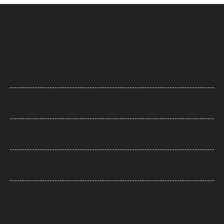
Charlie Chauhan: टीवी एक्ट्रेस चार्ली चौहान बनीं रामनदीप सिंह की दुल्हन, सामने
आईं खूबसूरत तस्वीरें, सादगी ने जीता फैंस का दिल
Ramayana: ‘रामायण’ भारत से पहले विदेशों में क्यों होगी रिलीज? नमित मल्होत्रा ने
बताई वजह
IIT दिल्ली के दीक्षांत समारोह में PM मोदी का छात्रों से संवाद, बोले- ‘मैं बाबा बागेश्वर नहीं
हूं, लेकिन महसूस कर सकता हूं’
Gold-Silver Rate: सोने-चांदी की कीमतों में जोरदार उछाल, एक हफ्ते में सोना ₹6,700
और चांदी ₹13 हजार से ज्यादा महंगी
Entertainment News: ‘लॉकअप 2’ से बाहर आते ही आकांक्षा चमोला ने खोला बड़ा
राज, बोलीं- परिवार है नाराज