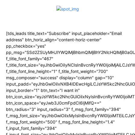
[tds_leads title_text="Subscribe" input_placeholder="Email
address" btn_horiz_align="content-horiz-center"
pp_checkbox="yes"
pp_msg="SSd2ZSUyMHJlYWQlMjBhbmQlMjBhY2NlcHQlMjB0aGU
f_title_font_family="467"
f_title_font_size="eyJhbGwiOiIyNCIsInBvcnRyYWl0IjoiMjAiLCJs
f_title_font_line_height="1" f_title_font_weight="700"
msg_composer="success" display="column" gap="10"
input_padd="eyJhbGwiOiIxNXB4IDEwcHgiLCJsYW5kc2NhcGUiO
input_border="1" btn_text="I want in"
btn_icon_size="eyJsYW5kc2NhcGUiOiIxNyIsInBvcnRyYWl0IjoiMT
btn_icon_space="eyJwb3J0cmFpdCI6IjMifQ=="
btn_radius="3" input_radius="3" f_msg_font_family="394"
f_msg_font_size="eyJhbGwiOiIxMyIsInBvcnRyYWl0IjoiMTEiLCJ
f_msg_font_weight="500" f_msg_font_line_height="1.4"
f_input_font_family="394"
f_input_font_size="eyJhbGwiOiIxMyIsInBvcnRyYWl0IjoiMTEiLC