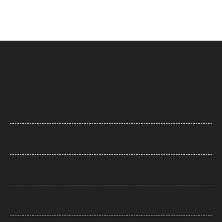
Uttarakhand News: देवप्रयाग-पौड़ी मार्ग पर दर्दनाक हादसा, खाई में गिरी कार, पांच
की मौत, एक बच्चा घायल
Supreme Court: नारायण साईं की सजा पर सुप्रीम कोर्ट का फैसला, उम्रकैद पर
रोक लगाने की याचिका खारिज
UP News: सीएम योगी का अखिलेश यादव पर हमला, बोले- ‘कुछ लोग उम्र बढ़ने के बाद
भी बच्चे ही बने रहते हैं’
UP: विज्ञापन खर्च और एक्सप्रेसवे को लेकर अखिलेश का योगी सरकार पर हमला, बोले-
7,000 करोड़ से बन सकती थीं विश्वस्तरीय यूनिवर्सिटियां