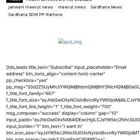
janwani meerut news
meerut news
Sardhana News
Sardhana SDM PP Rathore
[tds_leads title_text="Subscribe" input_placeholder="Email
address" btn_horiz_align="content-horiz-center"
pp_checkbox="yes"
pp_msg="SSd2ZSUyMHJlYWQlMjBhbmQlMjBhY2NlcHQlMjB0aGU
f_title_font_family="467"
f_title_font_size="eyJhbGwiOiIyNCIsInBvcnRyYWl0IjoiMjAiLCJs
f_title_font_line_height="1" f_title_font_weight="700"
msg_composer="success" display="column" gap="10"
input_padd="eyJhbGwiOiIxNXB4IDEwcHgiLCJsYW5kc2NhcGUiO
input_border="1" btn_text="I want in"
btn_icon_size="eyJsYW5kc2NhcGUiOiIxNyIsInBvcnRyYWl0IjoiMT
btn_icon_space="eyJwb3J0cmFpdCI6IjMifQ=="