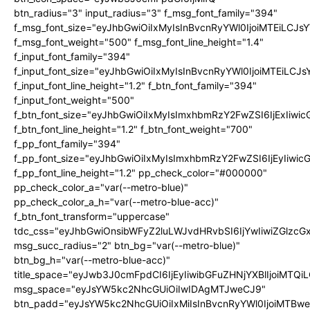
btn_radius="3" input_radius="3" f_msg_font_family="394"
f_msg_font_size="eyJhbGwiOiIxMyIsInBvcnRyYWl0IjoiMTEiLCJ
f_msg_font_weight="500" f_msg_font_line_height="1.4"
f_input_font_family="394"
f_input_font_size="eyJhbGwiOiIxMyIsInBvcnRyYWl0IjoiMTEiLC
f_input_font_line_height="1.2" f_btn_font_family="394"
f_input_font_weight="500"
f_btn_font_size="eyJhbGwiOiIxMyIsImxhbmRzY2FwZSI6IjExIiw
f_btn_font_line_height="1.2" f_btn_font_weight="700"
f_pp_font_family="394"
f_pp_font_size="eyJhbGwiOiIxMyIsImxhbmRzY2FwZSI6IjEyIiwi
f_pp_font_line_height="1.2" pp_check_color="#000000"
pp_check_color_a="var(--metro-blue)"
pp_check_color_a_h="var(--metro-blue-acc)"
f_btn_font_transform="uppercase"
tdc_css="eyJhbGwiOnsibWFyZ2luLWJvdHRvbSI6IjYwIiwiZGlz
msg_succ_radius="2" btn_bg="var(--metro-blue)"
btn_bg_h="var(--metro-blue-acc)"
title_space="eyJwb3J0cmFpdCI6IjEyIiwibGFuZHNjYXBlIjoiMTQi
msg_space="eyJsYW5kc2NhcGUiOiIwIDAgMTJweCJ9"
btn_padd="eyJsYW5kc2NhcGUiOiIxMiIsInBvcnRyYWl0IjoiMTBw