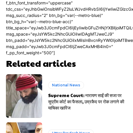
f_btn_font_transform="uppercase"
tdc_css="eyJhbGwiOnsibWFyZ2luLWJvdHRvbSI6IjYwIiwiZGlz
msg_succ_radius="2" btn_bg="var(--metro-blue)"
btn_bg_h="var(--metro-blue-acc)"
title_space="eyJwb3J0cmFpdCI6IjEyIiwibGFuZHNjYXBlIjoiMTQi
msg_space="eyJsYW5kc2NhcGUiOiIwIDAgMTJweCJ9"
btn_padd="eyJsYW5kc2NhcGUiOiIxMiIsInBvcnRyYWl0IjoiMTBw
msg_padd="eyJwb3J0cmFpdCI6IjZweCAxMHB4In0="
f_pp_font_weight="500"]
Related articles
National News
Supreme Court: नारायण साईं की सजा पर
सुप्रीम कोर्ट का फैसला, उम्रकैद पर रोक लगाने की
याचिका खारिज