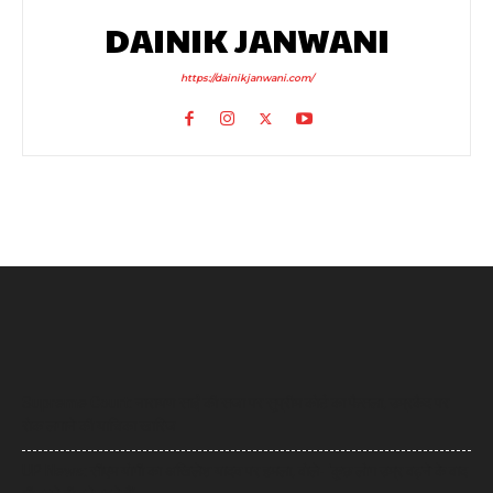
DAINIK JANWANI
https://dainikjanwani.com/
Supreme Court: नारायण साईं की सजा पर सुप्रीम कोर्ट का फैसला, उम्रकैद पर
रोक लगाने की याचिका खारिज
UP News: सीएम योगी का अखिलेश यादव पर हमला, बोले- ‘कुछ लोग उम्र बढ़ने के बाद