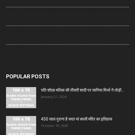
भी बच्चे ही बने रहते हैं’
UP: विज्ञापन खर्च और एक्सप्रेसवे को लेकर अखिलेश का योगी सरकार पर हमला, बोले-
7,000 करोड़ से बन सकती थीं विश्वस्तरीय यूनिवर्सिटियां
Jharkhand Protest: झारखंड के प्रदर्शनकारी छात्रों के समर्थन में उतरी CJP,
प्रतिनिधिमंडल करेगा मुलाकात
World News: थाईलैंड के स्कूल में गोलीबारी, 6 लोगों की मौत, कई घायल
POPULAR POSTS
पति शोएब मलिक की तीसरी शादी पर सानिया मिर्जा ने तोड़ी...
January 21, 2024
450 साल पुराना है सदर मां काली मंदिर का इतिहास
October 19, 2020