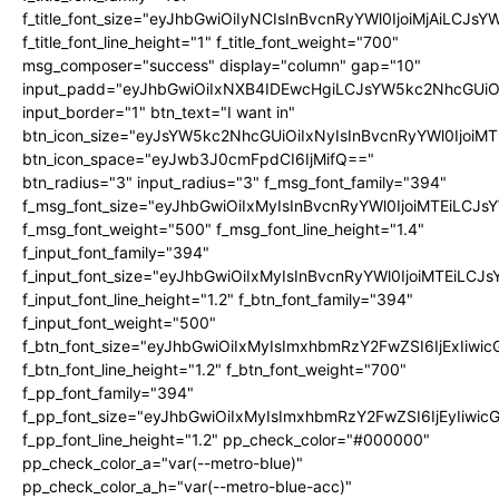
f_title_font_size="eyJhbGwiOiIyNCIsInBvcnRyYWl0IjoiMjAiLCJs
f_title_font_line_height="1" f_title_font_weight="700"
msg_composer="success" display="column" gap="10"
input_padd="eyJhbGwiOiIxNXB4IDEwcHgiLCJsYW5kc2NhcGUiO
input_border="1" btn_text="I want in"
btn_icon_size="eyJsYW5kc2NhcGUiOiIxNyIsInBvcnRyYWl0IjoiMT
btn_icon_space="eyJwb3J0cmFpdCI6IjMifQ=="
btn_radius="3" input_radius="3" f_msg_font_family="394"
f_msg_font_size="eyJhbGwiOiIxMyIsInBvcnRyYWl0IjoiMTEiLCJ
f_msg_font_weight="500" f_msg_font_line_height="1.4"
f_input_font_family="394"
f_input_font_size="eyJhbGwiOiIxMyIsInBvcnRyYWl0IjoiMTEiLC
f_input_font_line_height="1.2" f_btn_font_family="394"
f_input_font_weight="500"
f_btn_font_size="eyJhbGwiOiIxMyIsImxhbmRzY2FwZSI6IjExIiw
f_btn_font_line_height="1.2" f_btn_font_weight="700"
f_pp_font_family="394"
f_pp_font_size="eyJhbGwiOiIxMyIsImxhbmRzY2FwZSI6IjEyIiwi
f_pp_font_line_height="1.2" pp_check_color="#000000"
pp_check_color_a="var(--metro-blue)"
pp_check_color_a_h="var(--metro-blue-acc)"