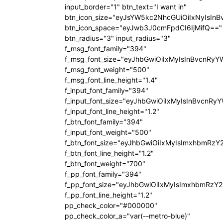
input_border="1" btn_text="I want in"
btn_icon_size="eyJsYW5kc2NhcGUiOiIxNyIsInB
btn_icon_space="eyJwb3J0cmFpdCI6IjMifQ=="
btn_radius="3" input_radius="3"
f_msg_font_family="394"
f_msg_font_size="eyJhbGwiOiIxMyIsInBvcnRyY
f_msg_font_weight="500"
f_msg_font_line_height="1.4"
f_input_font_family="394"
f_input_font_size="eyJhbGwiOiIxMyIsInBvcnRy
f_input_font_line_height="1.2"
f_btn_font_family="394"
f_input_font_weight="500"
f_btn_font_size="eyJhbGwiOiIxMyIsImxhbmRzY
f_btn_font_line_height="1.2"
f_btn_font_weight="700"
f_pp_font_family="394"
f_pp_font_size="eyJhbGwiOiIxMyIsImxhbmRzY2
f_pp_font_line_height="1.2"
pp_check_color="#000000"
pp_check_color_a="var(--metro-blue)"