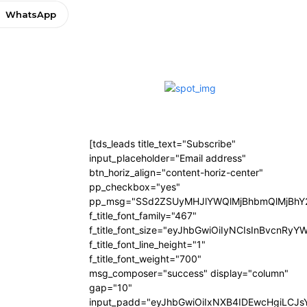
WhatsApp
[tds_leads title_text="Subscribe"
input_placeholder="Email address"
btn_horiz_align="content-horiz-center"
pp_checkbox="yes"
pp_msg="SSd2ZSUyMHJlYWQlMjBhbmQlMjBhY2
f_title_font_family="467"
f_title_font_size="eyJhbGwiOiIyNCIsInBvcnRyY
f_title_font_line_height="1"
f_title_font_weight="700"
msg_composer="success" display="column"
gap="10"
input_padd="eyJhbGwiOiIxNXB4IDEwcHgiLCJ