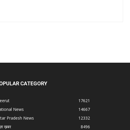
OPULAR CATEGORY
eerut
17621
ational News
14667
ttar Pradesh News
12332
ज़ा ख़बर
8496