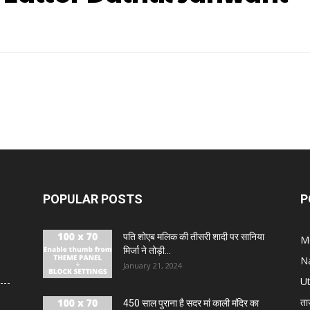
POPULAR POSTS
P
पति शोएब मलिक की तीसरी शादी पर सानिया
M
मिर्जा ने तोड़ी...
N
January 21, 2024
U
या
ता
450 साल पुराना है सदर मां काली मंदिर का