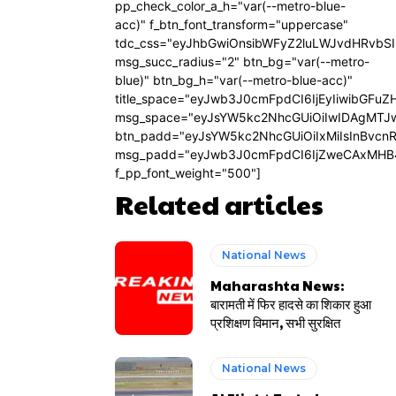
pp_check_color_a_h="var(--metro-blue-
acc)" f_btn_font_transform="uppercase"
tdc_css="eyJhbGwiOnsibWFyZ2luLWJvdHRvbS
msg_succ_radius="2" btn_bg="var(--metro-
blue)" btn_bg_h="var(--metro-blue-acc)"
title_space="eyJwb3J0cmFpdCI6IjEyIiwibGFuZ
msg_space="eyJsYW5kc2NhcGUiOiIwIDAgMTJ
btn_padd="eyJsYW5kc2NhcGUiOiIxMiIsInBvcn
msg_padd="eyJwb3J0cmFpdCI6IjZweCAxMHB
f_pp_font_weight="500"]
Related articles
National News
Maharashta News:
बारामती में फिर हादसे का शिकार हुआ
प्रशिक्षण विमान, सभी सुरक्षित
National News