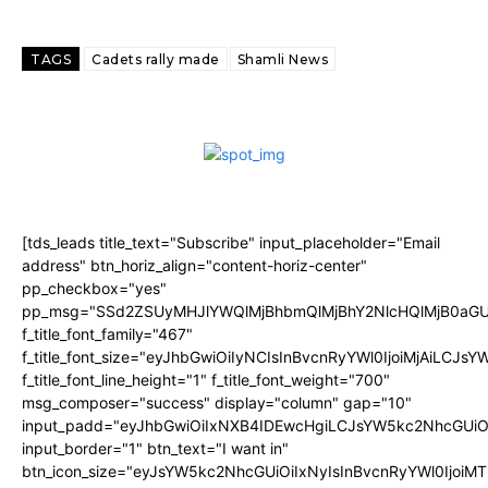
TAGS
Cadets rally made
Shamli News
[tds_leads title_text="Subscribe" input_placeholder="Email
address" btn_horiz_align="content-horiz-center"
pp_checkbox="yes"
pp_msg="SSd2ZSUyMHJlYWQlMjBhbmQlMjBhY2NlcHQlMjB0aGU
f_title_font_family="467"
f_title_font_size="eyJhbGwiOiIyNCIsInBvcnRyYWl0IjoiMjAiLCJs
f_title_font_line_height="1" f_title_font_weight="700"
msg_composer="success" display="column" gap="10"
input_padd="eyJhbGwiOiIxNXB4IDEwcHgiLCJsYW5kc2NhcGUiO
input_border="1" btn_text="I want in"
btn_icon_size="eyJsYW5kc2NhcGUiOiIxNyIsInBvcnRyYWl0IjoiMT