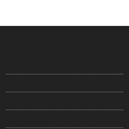
Supreme Court: नारायण साईं की सजा पर सुप्रीम कोर्ट का फैसला, उम्रकैद पर
रोक लगाने की याचिका खारिज
UP News: सीएम योगी का अखिलेश यादव पर हमला, बोले- ‘कुछ लोग उम्र बढ़ने के बाद
भी बच्चे ही बने रहते हैं’
UP: विज्ञापन खर्च और एक्सप्रेसवे को लेकर अखिलेश का योगी सरकार पर हमला, बोले-
7,000 करोड़ से बन सकती थीं विश्वस्तरीय यूनिवर्सिटियां
Jharkhand Protest: झारखंड के प्रदर्शनकारी छात्रों के समर्थन में उतरी CJP,
प्रतिनिधिमंडल करेगा मुलाकात