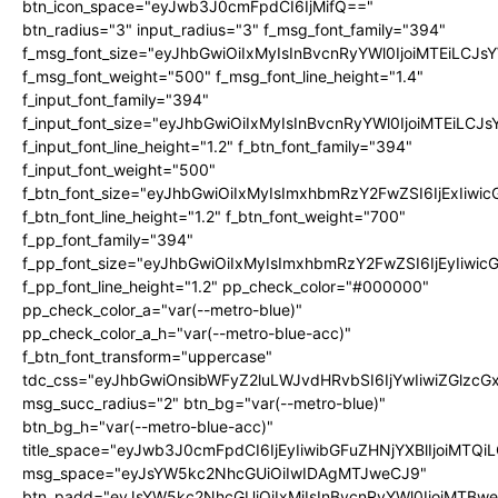
btn_icon_space="eyJwb3J0cmFpdCI6IjMifQ=="
btn_radius="3" input_radius="3" f_msg_font_family="394"
f_msg_font_size="eyJhbGwiOiIxMyIsInBvcnRyYWl0IjoiMTEiLCJ
f_msg_font_weight="500" f_msg_font_line_height="1.4"
f_input_font_family="394"
f_input_font_size="eyJhbGwiOiIxMyIsInBvcnRyYWl0IjoiMTEiLC
f_input_font_line_height="1.2" f_btn_font_family="394"
f_input_font_weight="500"
f_btn_font_size="eyJhbGwiOiIxMyIsImxhbmRzY2FwZSI6IjExIiw
f_btn_font_line_height="1.2" f_btn_font_weight="700"
f_pp_font_family="394"
f_pp_font_size="eyJhbGwiOiIxMyIsImxhbmRzY2FwZSI6IjEyIiwi
f_pp_font_line_height="1.2" pp_check_color="#000000"
pp_check_color_a="var(--metro-blue)"
pp_check_color_a_h="var(--metro-blue-acc)"
f_btn_font_transform="uppercase"
tdc_css="eyJhbGwiOnsibWFyZ2luLWJvdHRvbSI6IjYwIiwiZGlz
msg_succ_radius="2" btn_bg="var(--metro-blue)"
btn_bg_h="var(--metro-blue-acc)"
title_space="eyJwb3J0cmFpdCI6IjEyIiwibGFuZHNjYXBlIjoiMTQi
msg_space="eyJsYW5kc2NhcGUiOiIwIDAgMTJweCJ9"
btn_padd="eyJsYW5kc2NhcGUiOiIxMiIsInBvcnRyYWl0IjoiMTBw