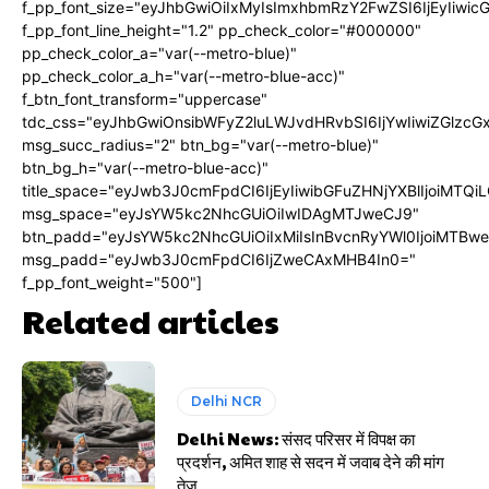
f_pp_font_size="eyJhbGwiOiIxMyIsImxhbmRzY2FwZSI6IjEyIiwi
f_pp_font_line_height="1.2" pp_check_color="#000000"
pp_check_color_a="var(--metro-blue)"
pp_check_color_a_h="var(--metro-blue-acc)"
f_btn_font_transform="uppercase"
tdc_css="eyJhbGwiOnsibWFyZ2luLWJvdHRvbSI6IjYwIiwiZGlz
msg_succ_radius="2" btn_bg="var(--metro-blue)"
btn_bg_h="var(--metro-blue-acc)"
title_space="eyJwb3J0cmFpdCI6IjEyIiwibGFuZHNjYXBlIjoiMTQi
msg_space="eyJsYW5kc2NhcGUiOiIwIDAgMTJweCJ9"
btn_padd="eyJsYW5kc2NhcGUiOiIxMiIsInBvcnRyYWl0IjoiMTBw
msg_padd="eyJwb3J0cmFpdCI6IjZweCAxMHB4In0="
f_pp_font_weight="500"]
Related articles
Delhi NCR
Delhi News: संसद परिसर में विपक्ष का
प्रदर्शन, अमित शाह से सदन में जवाब देने की मांग
तेज