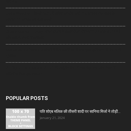
मांग तेज
Delhi Weather: दिल्ली-NCR में बारिश का दौर जारी, 15 अगस्त तक राहत के
आसार, 11 अगस्त को यलो अलर्ट
Share Market Today: शेयर बाजार में हल्की तेजी, सेंसेक्स 177 अंक चढ़ा,फार्मा
और आईटी शेयरों में खरीदारी
Maharashta News: बारामती में फिर हादसे का शिकार हुआ प्रशिक्षण विमान, सभी
सुरक्षित
AI Flight Turbulence: AI-2379 टर्बुलेंस केस में नया मोड़, क्या डोप टेस्ट में
पॉजिटिव मिला एक पायलट?
POPULAR POSTS
पति शोएब मलिक की तीसरी शादी पर सानिया मिर्जा ने तोड़ी...
January 21, 2024