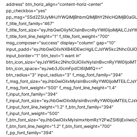
address" btn_horiz_align="content-horiz-center"
pp_checkbox="yes"
pp_msg="SSd2ZSUyMHJlYWQlMjBhbmQlMjBhY2NlcHQlMjB0aGU
f_title_font_family="467"
f_title_font_size="eyJhbGwiOiIyNCIsInBvcnRyYWl0IjoiMjAiLCJs
f_title_font_line_height="1" f_title_font_weight="700"
msg_composer="success" display="column" gap="10"
input_padd="eyJhbGwiOiIxNXB4IDEwcHgiLCJsYW5kc2NhcGUiO
input_border="1" btn_text="I want in"
btn_icon_size="eyJsYW5kc2NhcGUiOiIxNyIsInBvcnRyYWl0IjoiMT
btn_icon_space="eyJwb3J0cmFpdCI6IjMifQ=="
btn_radius="3" input_radius="3" f_msg_font_family="394"
f_msg_font_size="eyJhbGwiOiIxMyIsInBvcnRyYWl0IjoiMTEiLCJ
f_msg_font_weight="500" f_msg_font_line_height="1.4"
f_input_font_family="394"
f_input_font_size="eyJhbGwiOiIxMyIsInBvcnRyYWl0IjoiMTEiLC
f_input_font_line_height="1.2" f_btn_font_family="394"
f_input_font_weight="500"
f_btn_font_size="eyJhbGwiOiIxMyIsImxhbmRzY2FwZSI6IjExIiw
f_btn_font_line_height="1.2" f_btn_font_weight="700"
f_pp_font_family="394"