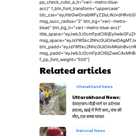
pp_check_color_a_h="var(--metro-blue-
acc)" f_btn_font_transform="uppercase"
tdc_css="eyJhbGwiOnsibWFyZ2luLWJvdHRvbS
msg_succ_radius="2" btn_bg="var(--metro-
blue)" btn_bg_h="var(--metro-blue-acc)"
title_space="eyJwb3J0cmFpdCI6IjEyIiwibGFuZ
msg_space="eyJsYW5kc2NhcGUiOiIwIDAgMTJ
btn_padd="eyJsYW5kc2NhcGUiOiIxMiIsInBvcn
msg_padd="eyJwb3J0cmFpdCI6IjZweCAxMHB
f_pp_font_weight="500"]
Related articles
Uttarakhand News
Uttarakhand News:
देवप्रयाग-पौड़ी मार्ग पर दर्दनाक
हादसा, खाई में गिरी कार, पांच की
मौत, एक बच्चा घायल
National News