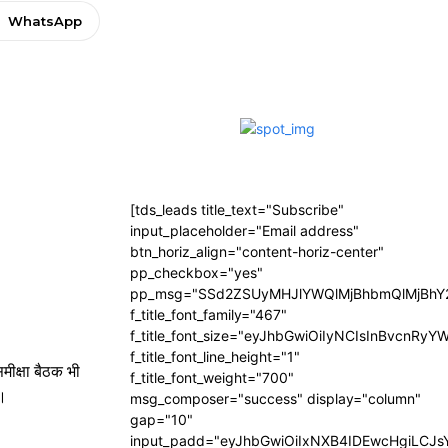
WhatsApp
[tds_leads title_text="Subscribe"
input_placeholder="Email address"
btn_horiz_align="content-horiz-center"
pp_checkbox="yes"
pp_msg="SSd2ZSUyMHJlYWQlMjBhbmQlMjBhY2
f_title_font_family="467"
f_title_font_size="eyJhbGwiOiIyNCIsInBvcnRyY
f_title_font_line_height="1"
समीक्षा बैठक भी
f_title_font_weight="700"
े।
msg_composer="success" display="column"
gap="10"
input_padd="eyJhbGwiOiIxNXB4IDEwcHgiLCJ