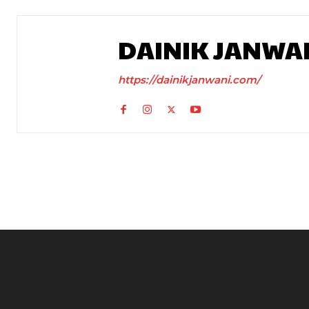
DAINIK JANWA
https://dainikjanwani.com/