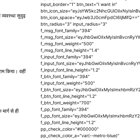
input_border="1" btn_text="I want in"
btn_icon_size="eyJsYW5kc2NhcGUiOiIxNyIsInB
 व्यवस्था सुदृढ़
btn_icon_space="eyJwb3J0cmFpdCI6IjMifQ=="
btn_radius="3" input_radius="3"
f_msg_font_family="394"
f_msg_font_size="eyJhbGwiOiIxMyIsInBvcnRyY
f_msg_font_weight="500"
f_msg_font_line_height="1.4"
f_input_font_family="394"
f_input_font_size="eyJhbGwiOiIxMyIsInBvcnRy
f_input_font_line_height="1.2"
्राम किया। वहीं
f_btn_font_family="394"
f_input_font_weight="500"
f_btn_font_size="eyJhbGwiOiIxMyIsImxhbmRzY
f_btn_font_line_height="1.2"
f_btn_font_weight="700"
f_pp_font_family="394"
मार्ग से ही
f_pp_font_size="eyJhbGwiOiIxMyIsImxhbmRzY2
f_pp_font_line_height="1.2"
pp_check_color="#000000"
pp_check_color_a="var(--metro-blue)"