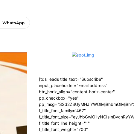
WhatsApp
[tds_leads title_text="Subscribe"
input_placeholder="Email address"
btn_horiz_align="content-horiz-center"
pp_checkbox="yes"
pp_msg="SSd2ZSUyMHJlYWQlMjBhbmQlMjBhY2
f_title_font_family="467"
f_title_font_size="eyJhbGwiOiIyNCIsInBvcnRyY
f_title_font_line_height="1"
f_title_font_weight="700"