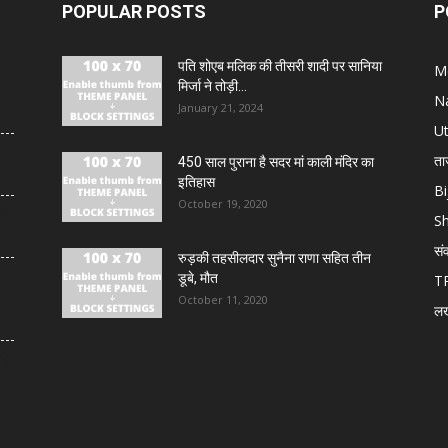
POPULAR POSTS
P
पति शोएब मलिक की तीसरी शादी पर सानिया
M
मिर्जा ने तोड़ी...
N
January 21, 2024
U
ता
450 साल पुराना है सदर मां काली मंदिर का
इतिहास
Bi
October 19, 2020
लोग
S
सं
रुड़की तहसीलदार सुनैना राणा सहित तीन
डूबे, मौत
T
य
October 11, 2020
ल
थन