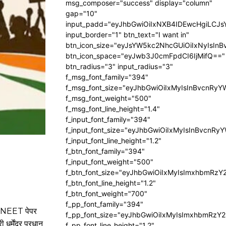
msg_composer="success" display="column"
gap="10"
input_padd="eyJhbGwiOiIxNXB4IDEwcHgiLCJ
input_border="1" btn_text="I want in"
btn_icon_size="eyJsYW5kc2NhcGUiOiIxNyIsInB
btn_icon_space="eyJwb3J0cmFpdCI6IjMifQ=="
btn_radius="3" input_radius="3"
f_msg_font_family="394"
f_msg_font_size="eyJhbGwiOiIxMyIsInBvcnRyY
f_msg_font_weight="500"
f_msg_font_line_height="1.4"
f_input_font_family="394"
f_input_font_size="eyJhbGwiOiIxMyIsInBvcnRy
f_input_font_line_height="1.2"
f_btn_font_family="394"
f_input_font_weight="500"
f_btn_font_size="eyJhbGwiOiIxMyIsImxhbmRzY
f_btn_font_line_height="1.2"
f_btn_font_weight="700"
f_pp_font_family="394"
सा NEET पेपर
f_pp_font_size="eyJhbGwiOiIxMyIsImxhbmRzY2
्मेंद्र प्रधान
f_pp_font_line_height="1.2"