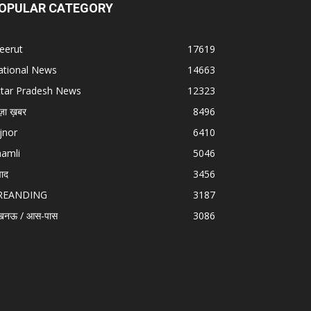
OPULAR CATEGORY
eerut
17619
ational News
14663
ttar Pradesh News
12323
ज़ा ख़बर
8496
jnor
6410
hamli
5046
वाद
3456
REANDING
3187
खनऊ / आस-पास
3086