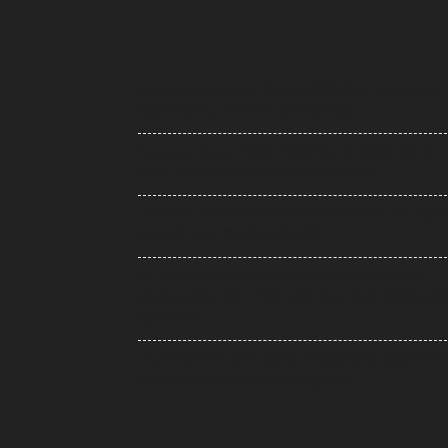
Uttarakhand News: देवप्रयाग-पौड़ी मार्ग पर दर्दनाक हादसा,
खाई में गिरी कार, पांच की मौत, एक बच्चा घायल
Supreme Court: नारायण साईं की सजा पर सुप्रीम कोर्ट का
फैसला, उम्रकैद पर रोक लगाने की याचिका खारिज
UP News: सीएम योगी का अखिलेश यादव पर हमला, बोले- ‘कुछ 
उम्र बढ़ने के बाद भी बच्चे ही बने रहते हैं’
UP: विज्ञापन खर्च और एक्सप्रेसवे को लेकर अखिलेश का योगी
सरकार पर हमला, बोले- 7,000 करोड़ से बन सकती थीं विश्वस्तरी
यूनिवर्सिटियां
Jharkhand Protest: झारखंड के प्रदर्शनकारी छात्रों के समर्
में उतरी CJP, प्रतिनिधिमंडल करेगा मुलाकात