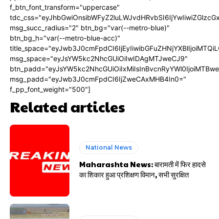
f_btn_font_transform="uppercase"
tdc_css="eyJhbGwiOnsibWFyZ2luLWJvdHRvbSI6IjYwIiwiZGlz
msg_succ_radius="2" btn_bg="var(--metro-blue)"
btn_bg_h="var(--metro-blue-acc)"
title_space="eyJwb3J0cmFpdCI6IjEyIiwibGFuZHNjYXBlIjoiMTQi
msg_space="eyJsYW5kc2NhcGUiOiIwIDAgMTJweCJ9"
btn_padd="eyJsYW5kc2NhcGUiOiIxMiIsInBvcnRyYWl0IjoiMTBw
msg_padd="eyJwb3J0cmFpdCI6IjZweCAxMHB4In0="
f_pp_font_weight="500"]
Related articles
National News
Maharashta News: बारामती में फिर हादसे
का शिकार हुआ प्रशिक्षण विमान, सभी सुरक्षित