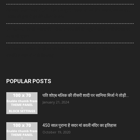
Sawan Somwar 2026: सावन के दूसरे सोमवार पर करें शिव रुद्राष्टकम का पाठ,
महादेव की कृपा से दूर होंगे जीवन के कष्ट
UP News: ‘आ रहे भगवाधारी…’ पोस्ट वायरल होते ही मथुरा में अलर्ट, शाही ईदगाह पर
बढ़ाई गई सुरक्षा
UP News: आरक्षण के मुद्दे पर मायावती का RSS और सरकार पर निशाना, कहा-
सामाजिक न्याय से न हो खिलवाड़
POPULAR POSTS
पति शोएब मलिक की तीसरी शादी पर सानिया मिर्जा ने तोड़ी...
January 21, 2024
450 साल पुराना है सदर मां काली मंदिर का इतिहास
October 19, 2020