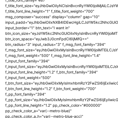
f_title_font_family="467"
f_title_font_size="eyJhbGwiOiIyNCIsInBvcnRyYWl0IjoiMjAiLCJs
f_title_font_line_height="1" f_title_font_weight="700"
msg_composer="success" display="column" gap="10"
input_padd="eyJhbGwiOiIxNXB4IDEwcHgiLCJsYW5kc2NhcGUiO
input_border="1" btn_text="I want in"
btn_icon_size="eyJsYW5kc2NhcGUiOiIxNyIsInBvcnRyYWl0IjoiMT
btn_icon_space="eyJwb3J0cmFpdCI6IjMifQ=="
btn_radius="3" input_radius="3" f_msg_font_family="394"
f_msg_font_size="eyJhbGwiOiIxMyIsInBvcnRyYWl0IjoiMTEiLCJ
f_msg_font_weight="500" f_msg_font_line_height="1.4"
f_input_font_family="394"
f_input_font_size="eyJhbGwiOiIxMyIsInBvcnRyYWl0IjoiMTEiLC
f_input_font_line_height="1.2" f_btn_font_family="394"
f_input_font_weight="500"
f_btn_font_size="eyJhbGwiOiIxMyIsImxhbmRzY2FwZSI6IjExIiw
f_btn_font_line_height="1.2" f_btn_font_weight="700"
f_pp_font_family="394"
f_pp_font_size="eyJhbGwiOiIxMyIsImxhbmRzY2FwZSI6IjEyIiwi
f_pp_font_line_height="1.2" pp_check_color="#000000"
pp_check_color_a="var(--metro-blue)"
pp_check_color_a_h="var(--metro-blue-acc)"