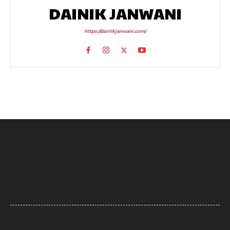
DAINIK JANWANI
https://dainikjanwani.com/
Maharashta News: बारामती में फिर हादसे का शिकार हुआ प्रशिक्षण विमान, सभी
सुरक्षित
AI Flight Turbulence: AI-2379 टर्बुलेंस केस में नया मोड़, क्या डोप टेस्ट में
पॉजिटिव मिला एक पायलट?