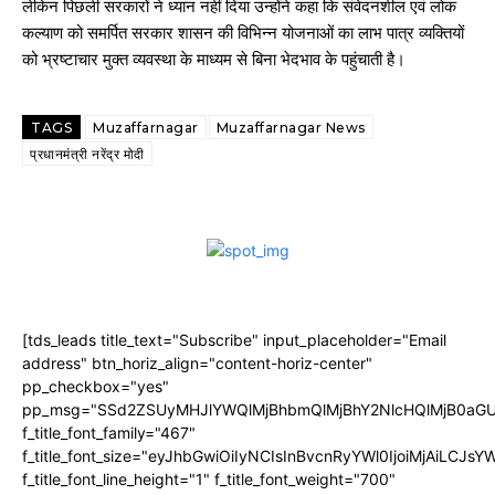
लेकिन पिछली सरकारों ने ध्यान नहीं दिया उन्होंने कहा कि संवेदनशील एवं लोक
कल्याण को समर्पित सरकार शासन की विभिन्न योजनाओं का लाभ पात्र व्यक्तियों
को भ्रष्टाचार मुक्त व्यवस्था के माध्यम से बिना भेदभाव के पहुंचाती है।
TAGS
Muzaffarnagar
Muzaffarnagar News
प्रधानमंत्री नरेंद्र मोदी
[tds_leads title_text="Subscribe" input_placeholder="Email
address" btn_horiz_align="content-horiz-center"
pp_checkbox="yes"
pp_msg="SSd2ZSUyMHJlYWQlMjBhbmQlMjBhY2NlcHQlMjB0aGU
f_title_font_family="467"
f_title_font_size="eyJhbGwiOiIyNCIsInBvcnRyYWl0IjoiMjAiLCJs
f_title_font_line_height="1" f_title_font_weight="700"