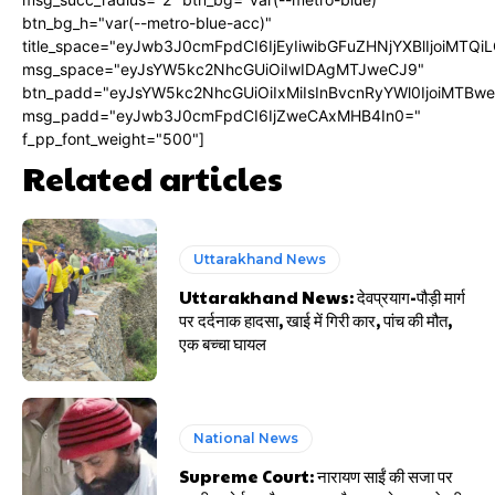
btn_bg_h="var(--metro-blue-acc)"
title_space="eyJwb3J0cmFpdCI6IjEyIiwibGFuZHNjYXBlIjoiMTQi
msg_space="eyJsYW5kc2NhcGUiOiIwIDAgMTJweCJ9"
btn_padd="eyJsYW5kc2NhcGUiOiIxMiIsInBvcnRyYWl0IjoiMTBw
msg_padd="eyJwb3J0cmFpdCI6IjZweCAxMHB4In0="
f_pp_font_weight="500"]
Related articles
Uttarakhand News
Uttarakhand News: देवप्रयाग-पौड़ी मार्ग
पर दर्दनाक हादसा, खाई में गिरी कार, पांच की मौत,
एक बच्चा घायल
National News
Supreme Court: नारायण साईं की सजा पर