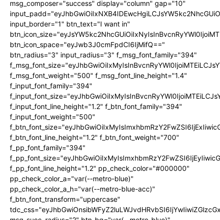
msg_composer="success" display="column" gap="10"
input_padd="eyJhbGwiOiIxNXB4IDEwcHgiLCJsYW5kc2NhcGUiO
input_border="1" btn_text="I want in"
btn_icon_size="eyJsYW5kc2NhcGUiOiIxNyIsInBvcnRyYWl0IjoiMT
btn_icon_space="eyJwb3J0cmFpdCI6IjMifQ=="
btn_radius="3" input_radius="3" f_msg_font_family="394"
f_msg_font_size="eyJhbGwiOiIxMyIsInBvcnRyYWl0IjoiMTEiLCJ
f_msg_font_weight="500" f_msg_font_line_height="1.4"
f_input_font_family="394"
f_input_font_size="eyJhbGwiOiIxMyIsInBvcnRyYWl0IjoiMTEiLC
f_input_font_line_height="1.2" f_btn_font_family="394"
f_input_font_weight="500"
f_btn_font_size="eyJhbGwiOiIxMyIsImxhbmRzY2FwZSI6IjExIiw
f_btn_font_line_height="1.2" f_btn_font_weight="700"
f_pp_font_family="394"
f_pp_font_size="eyJhbGwiOiIxMyIsImxhbmRzY2FwZSI6IjEyIiwi
f_pp_font_line_height="1.2" pp_check_color="#000000"
pp_check_color_a="var(--metro-blue)"
pp_check_color_a_h="var(--metro-blue-acc)"
f_btn_font_transform="uppercase"
tdc_css="eyJhbGwiOnsibWFyZ2luLWJvdHRvbSI6IjYwIiwiZGlz
msg_succ_radius="2" btn_bg="var(--metro-blue)"