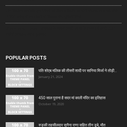
UP: विज्ञापन खर्च और एक्सप्रेसवे को लेकर अखिलेश का योगी सरकार पर हमला, बोले-
7,000 करोड़ से बन सकती थीं विश्वस्तरीय यूनिवर्सिटियां
Jharkhand Protest: झारखंड के प्रदर्शनकारी छात्रों के समर्थन में उतरी CJP,
प्रतिनिधिमंडल करेगा मुलाकात
POPULAR POSTS
पति शोएब मलिक की तीसरी शादी पर सानिया मिर्जा ने तोड़ी...
January 21, 2024
450 साल पुराना है सदर मां काली मंदिर का इतिहास
October 19, 2020
रुड़की तहसीलदार सुनैना राणा सहित तीन डूबे, मौत