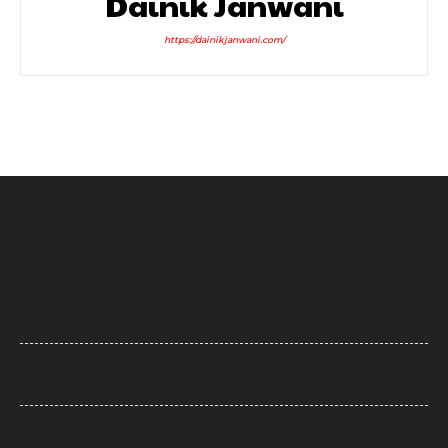
Dainik Janwani
https://dainikjanwani.com/
Uttarakhand News: देवप्रयाग-पौड़ी मार्ग पर दर्दनाक हादसा, खाई में गिरी कार, पांच
की मौत, एक बच्चा घायल
Supreme Court: नारायण साईं की सजा पर सुप्रीम कोर्ट का फैसला, उम्रकैद पर
रोक लगाने की याचिका खारिज
UP News: सीएम योगी का अखिलेश यादव पर हमला, बोले- ‘कुछ लोग उम्र बढ़ने के बाद
भी बच्चे ही बने रहते हैं’