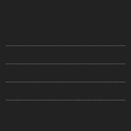
Charlie Chauhan: टीवी एक्ट्रेस चार्ली चौहान बनीं रामनदीप सिंह की दुल्हन, सामने
आईं खूबसूरत तस्वीरें, सादगी ने जीता फैंस का दिल
Ramayana: ‘रामायण’ भारत से पहले विदेशों में क्यों होगी रिलीज? नमित मल्होत्रा ने
बताई वजह
IIT दिल्ली के दीक्षांत समारोह में PM मोदी का छात्रों से संवाद, बोले- ‘मैं बाबा बागेश्वर नहीं
हूं, लेकिन महसूस कर सकता हूं’
Gold-Silver Rate: सोने-चांदी की कीमतों में जोरदार उछाल, एक हफ्ते में सोना ₹6,700
और चांदी ₹13 हजार से ज्यादा महंगी
Entertainment News: ‘लॉकअप 2’ से बाहर आते ही आकांक्षा चमोला ने खोला बड़ा
राज, बोलीं- परिवार है नाराज