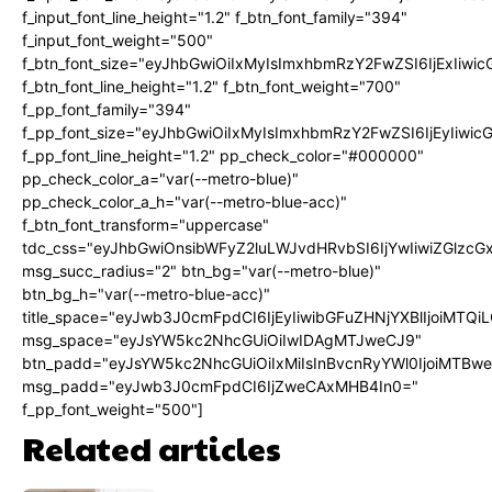
f_input_font_line_height="1.2" f_btn_font_family="394"
f_input_font_weight="500"
f_btn_font_size="eyJhbGwiOiIxMyIsImxhbmRzY2FwZSI6IjExIiw
f_btn_font_line_height="1.2" f_btn_font_weight="700"
f_pp_font_family="394"
f_pp_font_size="eyJhbGwiOiIxMyIsImxhbmRzY2FwZSI6IjEyIiwi
f_pp_font_line_height="1.2" pp_check_color="#000000"
pp_check_color_a="var(--metro-blue)"
pp_check_color_a_h="var(--metro-blue-acc)"
f_btn_font_transform="uppercase"
tdc_css="eyJhbGwiOnsibWFyZ2luLWJvdHRvbSI6IjYwIiwiZGlz
msg_succ_radius="2" btn_bg="var(--metro-blue)"
btn_bg_h="var(--metro-blue-acc)"
title_space="eyJwb3J0cmFpdCI6IjEyIiwibGFuZHNjYXBlIjoiMTQi
msg_space="eyJsYW5kc2NhcGUiOiIwIDAgMTJweCJ9"
btn_padd="eyJsYW5kc2NhcGUiOiIxMiIsInBvcnRyYWl0IjoiMTBw
msg_padd="eyJwb3J0cmFpdCI6IjZweCAxMHB4In0="
f_pp_font_weight="500"]
Related articles