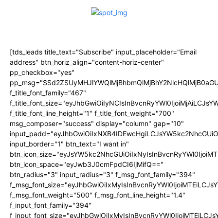
[tds_leads title_text="Subscribe" input_placeholder="Email
address" btn_horiz_align="content-horiz-center"
pp_checkbox="yes"
pp_msg="SSd2ZSUyMHJlYWQlMjBhbmQlMjBhY2NlcHQlMjB0aGU
f_title_font_family="467"
f_title_font_size="eyJhbGwiOiIyNCIsInBvcnRyYWl0IjoiMjAiLCJs
f_title_font_line_height="1" f_title_font_weight="700"
msg_composer="success" display="column" gap="10"
input_padd="eyJhbGwiOiIxNXB4IDEwcHgiLCJsYW5kc2NhcGUiO
input_border="1" btn_text="I want in"
btn_icon_size="eyJsYW5kc2NhcGUiOiIxNyIsInBvcnRyYWl0IjoiMT
btn_icon_space="eyJwb3J0cmFpdCI6IjMifQ=="
btn_radius="3" input_radius="3" f_msg_font_family="394"
f_msg_font_size="eyJhbGwiOiIxMyIsInBvcnRyYWl0IjoiMTEiLCJ
f_msg_font_weight="500" f_msg_font_line_height="1.4"
f_input_font_family="394"
f_input_font_size="eyJhbGwiOiIxMyIsInBvcnRyYWl0IjoiMTEiLC