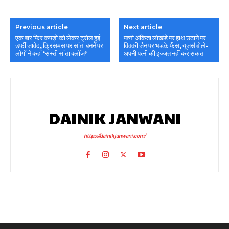
Previous article
Next article
एक बार फिर कपड़ो को लेकर ट्रोल हुई
पत्नी अंकिता लोखंडे पर हाथ उठाने पर
उर्फी जावेद, क्रिसमस पर सांता बनने पर
विक्की जैन पर भडके फैंस, यूजर्स बोले-
लोगों ने कहां ‘सस्ती सांता क्लॉज’
अपनी पत्नी की इज्जत नहीं कर सकता
DAINIK JANWANI
https://dainikjanwani.com/