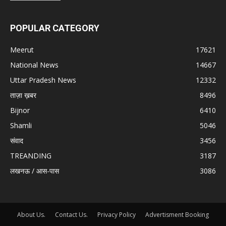
POPULAR CATEGORY
Meerut
17621
National News
14667
Uttar Pradesh News
12332
ताज़ा ख़बर
8496
Bijnor
6410
Shamli
5046
संवाद
3456
TREANDING
3187
लखनऊ / आस-पास
3086
About Us.
Contact Us.
Privacy Policy
Advertisment Booking