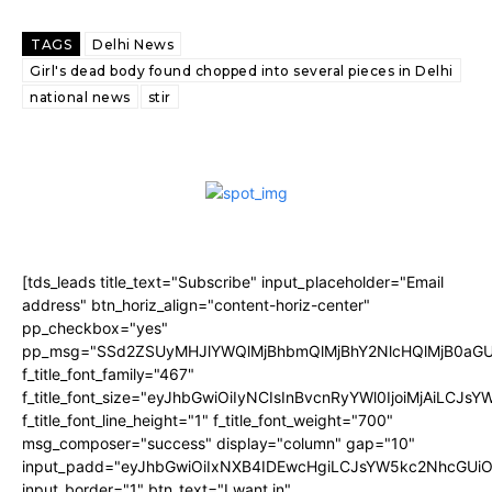
TAGS
Delhi News
Girl's dead body found chopped into several pieces in Delhi
national news
stir
[tds_leads title_text="Subscribe" input_placeholder="Email
address" btn_horiz_align="content-horiz-center"
pp_checkbox="yes"
pp_msg="SSd2ZSUyMHJlYWQlMjBhbmQlMjBhY2NlcHQlMjB0aGU
f_title_font_family="467"
f_title_font_size="eyJhbGwiOiIyNCIsInBvcnRyYWl0IjoiMjAiLCJs
f_title_font_line_height="1" f_title_font_weight="700"
msg_composer="success" display="column" gap="10"
input_padd="eyJhbGwiOiIxNXB4IDEwcHgiLCJsYW5kc2NhcGUiO
input_border="1" btn_text="I want in"