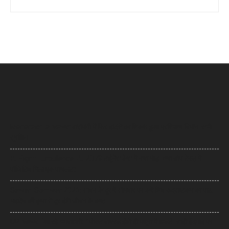
Maharashta News: बारामती में फिर हादसे का शिकार हुआ प्रशिक्षण विमान, सभी
सुरक्षित
AI Flight Turbulence: AI-2379 टर्बुलेंस केस में नया मोड़, क्या डोप टेस्ट में
पॉजिटिव मिला एक पायलट?
Sawan Somwar 2026: सावन के दूसरे सोमवार पर करें शिव रुद्राष्टकम का पाठ,
महादेव की कृपा से दूर होंगे जीवन के कष्ट
UP News: ‘आ रहे भगवाधारी…’ पोस्ट वायरल होते ही मथुरा में अलर्ट, शाही ईदगाह पर