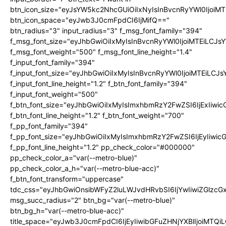
btn_icon_size="eyJsYW5kc2NhcGUiOiIxNyIsInBvcnRyYWl0IjoiMT
btn_icon_space="eyJwb3J0cmFpdCI6IjMifQ=="
btn_radius="3" input_radius="3" f_msg_font_family="394"
f_msg_font_size="eyJhbGwiOiIxMyIsInBvcnRyYWl0IjoiMTEiLCJ
f_msg_font_weight="500" f_msg_font_line_height="1.4"
f_input_font_family="394"
f_input_font_size="eyJhbGwiOiIxMyIsInBvcnRyYWl0IjoiMTEiLC
f_input_font_line_height="1.2" f_btn_font_family="394"
f_input_font_weight="500"
f_btn_font_size="eyJhbGwiOiIxMyIsImxhbmRzY2FwZSI6IjExIiw
f_btn_font_line_height="1.2" f_btn_font_weight="700"
f_pp_font_family="394"
f_pp_font_size="eyJhbGwiOiIxMyIsImxhbmRzY2FwZSI6IjEyIiwi
f_pp_font_line_height="1.2" pp_check_color="#000000"
pp_check_color_a="var(--metro-blue)"
pp_check_color_a_h="var(--metro-blue-acc)"
f_btn_font_transform="uppercase"
tdc_css="eyJhbGwiOnsibWFyZ2luLWJvdHRvbSI6IjYwIiwiZGlz
msg_succ_radius="2" btn_bg="var(--metro-blue)"
btn_bg_h="var(--metro-blue-acc)"
title_space="eyJwb3J0cmFpdCI6IjEyIiwibGFuZHNjYXBlIjoiMTQi