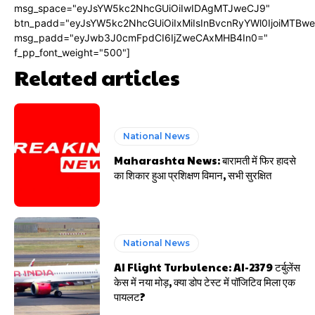
msg_space="eyJsYW5kc2NhcGUiOiIwIDAgMTJweCJ9"
btn_padd="eyJsYW5kc2NhcGUiOiIxMiIsInBvcnRyYWl0IjoiMTBw
msg_padd="eyJwb3J0cmFpdCI6IjZweCAxMHB4In0="
f_pp_font_weight="500"]
Related articles
National News
Maharashta News: बारामती में फिर हादसे
का शिकार हुआ प्रशिक्षण विमान, सभी सुरक्षित
National News
AI Flight Turbulence: AI-2379 टर्बुलेंस
केस में नया मोड़, क्या डोप टेस्ट में पॉजिटिव मिला एक
पायलट?