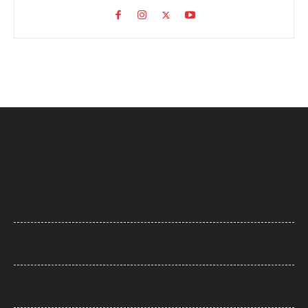
Maharashta News: बारामती में फिर हादसे का शिकार हुआ प्रशिक्षण विमान, सभी
सुरक्षित
AI Flight Turbulence: AI-2379 टर्बुलेंस केस में नया मोड़, क्या डोप टेस्ट में
पॉजिटिव मिला एक पायलट?
Sawan Somwar 2026: सावन के दूसरे सोमवार पर करें शिव रुद्राष्टकम का पाठ,
महादेव की कृपा से दूर होंगे जीवन के कष्ट