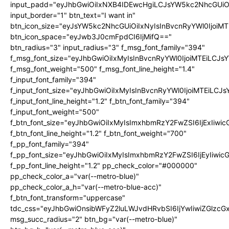
input_padd="eyJhbGwiOiIxNXB4IDEwcHgiLCJsYW5kc2NhcGUiO
input_border="1" btn_text="I want in"
btn_icon_size="eyJsYW5kc2NhcGUiOiIxNyIsInBvcnRyYWl0IjoiMT
btn_icon_space="eyJwb3J0cmFpdCI6IjMifQ=="
btn_radius="3" input_radius="3" f_msg_font_family="394"
f_msg_font_size="eyJhbGwiOiIxMyIsInBvcnRyYWl0IjoiMTEiLCJ
f_msg_font_weight="500" f_msg_font_line_height="1.4"
f_input_font_family="394"
f_input_font_size="eyJhbGwiOiIxMyIsInBvcnRyYWl0IjoiMTEiLC
f_input_font_line_height="1.2" f_btn_font_family="394"
f_input_font_weight="500"
f_btn_font_size="eyJhbGwiOiIxMyIsImxhbmRzY2FwZSI6IjExIiw
f_btn_font_line_height="1.2" f_btn_font_weight="700"
f_pp_font_family="394"
f_pp_font_size="eyJhbGwiOiIxMyIsImxhbmRzY2FwZSI6IjEyIiwi
f_pp_font_line_height="1.2" pp_check_color="#000000"
pp_check_color_a="var(--metro-blue)"
pp_check_color_a_h="var(--metro-blue-acc)"
f_btn_font_transform="uppercase"
tdc_css="eyJhbGwiOnsibWFyZ2luLWJvdHRvbSI6IjYwIiwiZGlz
msg_succ_radius="2" btn_bg="var(--metro-blue)"