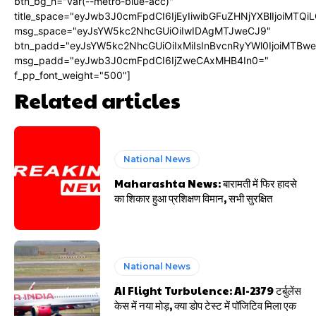
btn_bg_h="var(--metro-blue-acc)"
title_space="eyJwb3J0cmFpdCI6IjEyIiwibGFuZHNjYXBlIjoiMTQi
msg_space="eyJsYW5kc2NhcGUiOiIwIDAgMTJweCJ9"
btn_padd="eyJsYW5kc2NhcGUiOiIxMiIsInBvcnRyYWl0IjoiMTBw
msg_padd="eyJwb3J0cmFpdCI6IjZweCAxMHB4In0="
f_pp_font_weight="500"]
Related articles
National News
Maharashta News: बारामती में फिर हादसे
का शिकार हुआ प्रशिक्षण विमान, सभी सुरक्षित
National News
AI Flight Turbulence: AI-2379 टर्बुलेंस
केस में नया मोड़, क्या डोप टेस्ट में पॉजिटिव मिला एक