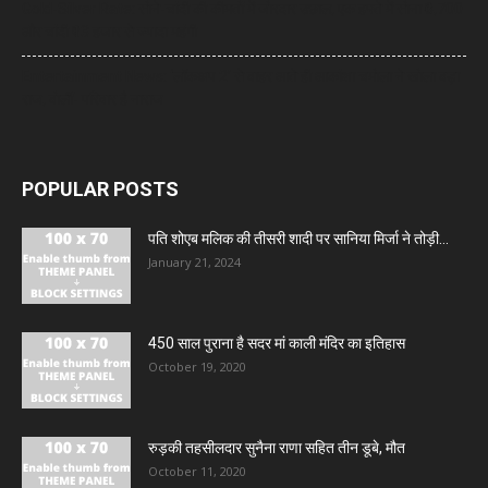
Gold-Silver Rate: सोने-चांदी की कीमतों में जोरदार उछाल, एक हफ्ते में सोना ₹6,700
और चांदी ₹13 हजार से ज्यादा महंगी
Entertainment News: ‘लॉकअप 2’ से बाहर आते ही आकांक्षा चमोला ने खोला बड़ा
राज, बोलीं- परिवार है नाराज
POPULAR POSTS
पति शोएब मलिक की तीसरी शादी पर सानिया मिर्जा ने तोड़ी...
January 21, 2024
450 साल पुराना है सदर मां काली मंदिर का इतिहास
October 19, 2020
रुड़की तहसीलदार सुनैना राणा सहित तीन डूबे, मौत
October 11, 2020