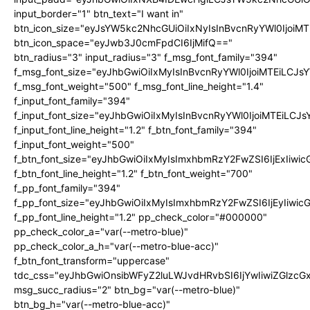
input_border="1" btn_text="I want in"
btn_icon_size="eyJsYW5kc2NhcGUiOiIxNyIsInBvcnRyYWl0IjoiMT
btn_icon_space="eyJwb3J0cmFpdCI6IjMifQ=="
btn_radius="3" input_radius="3" f_msg_font_family="394"
f_msg_font_size="eyJhbGwiOiIxMyIsInBvcnRyYWl0IjoiMTEiLCJ
f_msg_font_weight="500" f_msg_font_line_height="1.4"
f_input_font_family="394"
f_input_font_size="eyJhbGwiOiIxMyIsInBvcnRyYWl0IjoiMTEiLC
f_input_font_line_height="1.2" f_btn_font_family="394"
f_input_font_weight="500"
f_btn_font_size="eyJhbGwiOiIxMyIsImxhbmRzY2FwZSI6IjExIiw
f_btn_font_line_height="1.2" f_btn_font_weight="700"
f_pp_font_family="394"
f_pp_font_size="eyJhbGwiOiIxMyIsImxhbmRzY2FwZSI6IjEyIiwi
f_pp_font_line_height="1.2" pp_check_color="#000000"
pp_check_color_a="var(--metro-blue)"
pp_check_color_a_h="var(--metro-blue-acc)"
f_btn_font_transform="uppercase"
tdc_css="eyJhbGwiOnsibWFyZ2luLWJvdHRvbSI6IjYwIiwiZGlz
msg_succ_radius="2" btn_bg="var(--metro-blue)"
btn_bg_h="var(--metro-blue-acc)"