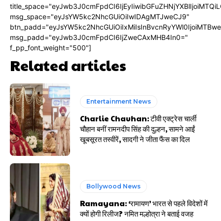
title_space="eyJwb3J0cmFpdCI6IjEyIiwibGFuZHNjYXBlIjoiMTQi
msg_space="eyJsYW5kc2NhcGUiOiIwIDAgMTJweCJ9"
btn_padd="eyJsYW5kc2NhcGUiOiIxMiIsInBvcnRyYWl0IjoiMTBw
msg_padd="eyJwb3J0cmFpdCI6IjZweCAxMHB4In0="
f_pp_font_weight="500"]
Related articles
Entertainment News
Charlie Chauhan: टीवी एक्ट्रेस चार्ली
चौहान बनीं रामनदीप सिंह की दुल्हन, सामने आईं
खूबसूरत तस्वीरें, सादगी ने जीता फैंस का दिल
Bollywood News
Ramayana: ‘रामायण’ भारत से पहले विदेशों में
क्यों होगी रिलीज? नमित मल्होत्रा ने बताई वजह