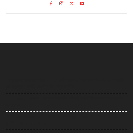
Charlie Chauhan: टीवी एक्ट्रेस चार्ली चौहान बनीं रामनदीप सिंह की दुल्हन, सामने
आईं खूबसूरत तस्वीरें, सादगी ने जीता फैंस का दिल
Ramayana: ‘रामायण’ भारत से पहले विदेशों में क्यों होगी रिलीज? नमित मल्होत्रा ने
बताई वजह
IIT दिल्ली के दीक्षांत समारोह में PM मोदी का छात्रों से संवाद, बोले- ‘मैं बाबा बागेश्वर नहीं
हूं, लेकिन महसूस कर सकता हूं’