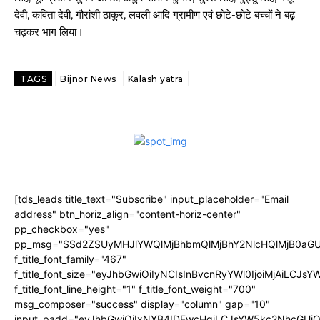
देवी, कविता देवी, गौरांशी ठाकुर, लवली आदि ग्रामीण एवं छोटे-छोटे बच्चों ने बढ़
चढ़कर भाग लिया।
TAGS
Bijnor News
Kalash yatra
[tds_leads title_text="Subscribe" input_placeholder="Email
address" btn_horiz_align="content-horiz-center"
pp_checkbox="yes"
pp_msg="SSd2ZSUyMHJlYWQlMjBhbmQlMjBhY2NlcHQlMjB0aGU
f_title_font_family="467"
f_title_font_size="eyJhbGwiOiIyNCIsInBvcnRyYWl0IjoiMjAiLCJs
f_title_font_line_height="1" f_title_font_weight="700"
msg_composer="success" display="column" gap="10"
input_padd="eyJhbGwiOiIxNXB4IDEwcHgiLCJsYW5kc2NhcGUiO