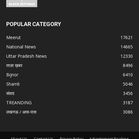
POPULAR CATEGORY
Meerut
17621
National News
14665
Uttar Pradesh News
12330
ताज़ा ख़बर
8496
Bijnor
6410
Shamli
5046
संवाद
3456
TREANDING
3187
लखनऊ / आस-पास
3086
About Us.
Contact Us.
Privacy Policy
Advertisment Booking