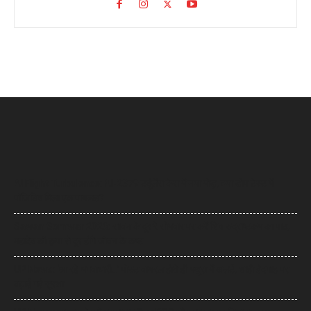
AI Flight Turbulence: AI-2379 टर्बुलेंस केस में नया मोड़, क्या डोप टेस्ट में
पॉजिटिव मिला एक पायलट?
Sawan Somwar 2026: सावन के दूसरे सोमवार पर करें शिव रुद्राष्टकम का पाठ,
महादेव की कृपा से दूर होंगे जीवन के कष्ट
UP News: ‘आ रहे भगवाधारी…’ पोस्ट वायरल होते ही मथुरा में अलर्ट, शाही ईदगाह पर
बढ़ाई गई सुरक्षा