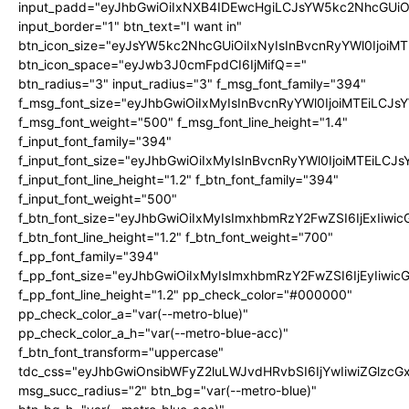
input_padd="eyJhbGwiOiIxNXB4IDEwcHgiLCJsYW5kc2NhcGUiO
input_border="1" btn_text="I want in"
btn_icon_size="eyJsYW5kc2NhcGUiOiIxNyIsInBvcnRyYWl0IjoiMT
btn_icon_space="eyJwb3J0cmFpdCI6IjMifQ=="
btn_radius="3" input_radius="3" f_msg_font_family="394"
f_msg_font_size="eyJhbGwiOiIxMyIsInBvcnRyYWl0IjoiMTEiLCJ
f_msg_font_weight="500" f_msg_font_line_height="1.4"
f_input_font_family="394"
f_input_font_size="eyJhbGwiOiIxMyIsInBvcnRyYWl0IjoiMTEiLC
f_input_font_line_height="1.2" f_btn_font_family="394"
f_input_font_weight="500"
f_btn_font_size="eyJhbGwiOiIxMyIsImxhbmRzY2FwZSI6IjExIiw
f_btn_font_line_height="1.2" f_btn_font_weight="700"
f_pp_font_family="394"
f_pp_font_size="eyJhbGwiOiIxMyIsImxhbmRzY2FwZSI6IjEyIiwi
f_pp_font_line_height="1.2" pp_check_color="#000000"
pp_check_color_a="var(--metro-blue)"
pp_check_color_a_h="var(--metro-blue-acc)"
f_btn_font_transform="uppercase"
tdc_css="eyJhbGwiOnsibWFyZ2luLWJvdHRvbSI6IjYwIiwiZGlz
msg_succ_radius="2" btn_bg="var(--metro-blue)"