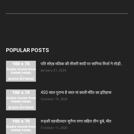
UP News: आरक्षण के मुद्दे पर मायावती का RSS और सरकार पर निशाना, कहा-
सामाजिक न्याय से न हो खिलवाड़
Charlie Chauhan: टीवी एक्ट्रेस चार्ली चौहान बनीं रामनदीप सिंह की दुल्हन, सामने
आईं खूबसूरत तस्वीरें, सादगी ने जीता फैंस का दिल
POPULAR POSTS
पति शोएब मलिक की तीसरी शादी पर सानिया मिर्जा ने तोड़ी...
January 21, 2024
450 साल पुराना है सदर मां काली मंदिर का इतिहास
October 19, 2020
रुड़की तहसीलदार सुनैना राणा सहित तीन डूबे, मौत
October 11, 2020