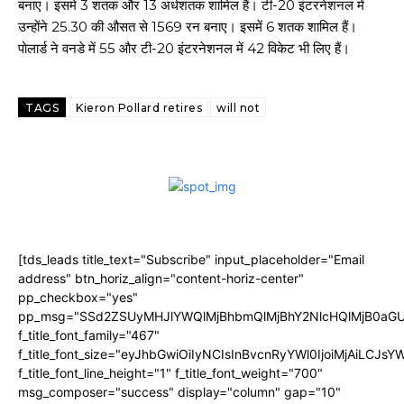
बनाए। इसमें 3 शतक और 13 अर्धशतक शामिल हैं। टी-20 इंटरनेशनल में
उन्होंने 25.30 की औसत से 1569 रन बनाए। इसमें 6 शतक शामिल हैं।
पोलार्ड ने वनडे में 55 और टी-20 इंटरनेशनल में 42 विकेट भी लिए हैं।
TAGS
Kieron Pollard retires
will not
[tds_leads title_text="Subscribe" input_placeholder="Email
address" btn_horiz_align="content-horiz-center"
pp_checkbox="yes"
pp_msg="SSd2ZSUyMHJlYWQlMjBhbmQlMjBhY2NlcHQlMjB0aGU
f_title_font_family="467"
f_title_font_size="eyJhbGwiOiIyNCIsInBvcnRyYWl0IjoiMjAiLCJs
f_title_font_line_height="1" f_title_font_weight="700"
msg_composer="success" display="column" gap="10"