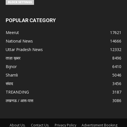
POPULAR CATEGORY
Meerut
17621
National News
14666
Uttar Pradesh News
12332
ताज़ा ख़बर
8496
Bijnor
6410
Shamli
5046
संवाद
3456
TREANDING
3187
लखनऊ / आस-पास
3086
About Us.
Contact Us.
Privacy Policy
Advertisment Booking