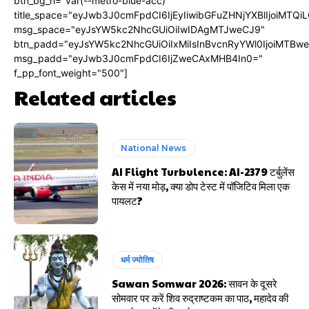
btn_bg_h="var(--metro-blue-acc)"
title_space="eyJwb3J0cmFpdCI6IjEyIiwibGFuZHNjYXBlIjoiMTQi
msg_space="eyJsYW5kc2NhcGUiOiIwIDAgMTJweCJ9"
btn_padd="eyJsYW5kc2NhcGUiOiIxMiIsInBvcnRyYWl0IjoiMTBw
msg_padd="eyJwb3J0cmFpdCI6IjZweCAxMHB4In0="
f_pp_font_weight="500"]
Related articles
National News
AI Flight Turbulence: AI-2379 टर्बुलेंस
केस में नया मोड़, क्या डोप टेस्ट में पॉजिटिव मिला एक
पायलट?
धर्म ज्योतिष
Sawan Somwar 2026: सावन के दूसरे
सोमवार पर करें शिव रुद्राष्टकम का पाठ, महादेव की