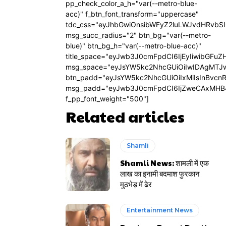
pp_check_color_a_h="var(--metro-blue-
acc)" f_btn_font_transform="uppercase"
tdc_css="eyJhbGwiOnsibWFyZ2luLWJvdHRvbS
msg_succ_radius="2" btn_bg="var(--metro-
blue)" btn_bg_h="var(--metro-blue-acc)"
title_space="eyJwb3J0cmFpdCI6IjEyIiwibGFuZ
msg_space="eyJsYW5kc2NhcGUiOiIwIDAgMTJ
btn_padd="eyJsYW5kc2NhcGUiOiIxMiIsInBvcn
msg_padd="eyJwb3J0cmFpdCI6IjZweCAxMHB
f_pp_font_weight="500"]
Related articles
Shamli
Shamli News: शामली में एक
लाख का इनामी बदमाश फुरकान
मुठभेड़ में ढेर
Entertainment News