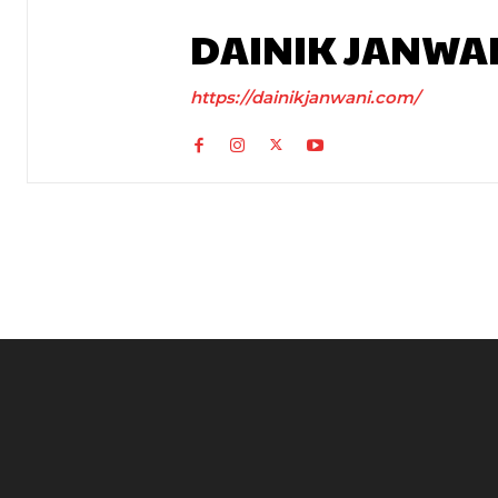
DAINIK JANWA
https://dainikjanwani.com/