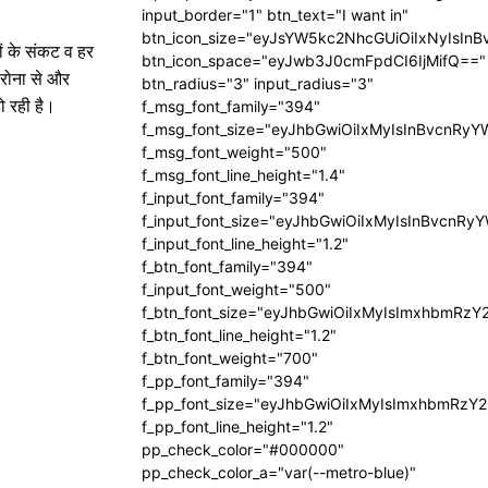
input_border="1" btn_text="I want in"
btn_icon_size="eyJsYW5kc2NhcGUiOiIxNyIsInB
ों के संकट व हर
btn_icon_space="eyJwb3J0cmFpdCI6IjMifQ=="
ोरोना से और
btn_radius="3" input_radius="3"
ो रही है।
f_msg_font_family="394"
f_msg_font_size="eyJhbGwiOiIxMyIsInBvcnRyY
f_msg_font_weight="500"
f_msg_font_line_height="1.4"
f_input_font_family="394"
f_input_font_size="eyJhbGwiOiIxMyIsInBvcnRy
f_input_font_line_height="1.2"
f_btn_font_family="394"
f_input_font_weight="500"
f_btn_font_size="eyJhbGwiOiIxMyIsImxhbmRzY
f_btn_font_line_height="1.2"
f_btn_font_weight="700"
f_pp_font_family="394"
f_pp_font_size="eyJhbGwiOiIxMyIsImxhbmRzY2
f_pp_font_line_height="1.2"
pp_check_color="#000000"
pp_check_color_a="var(--metro-blue)"