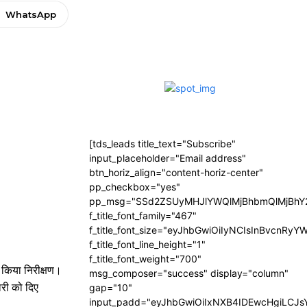
WhatsApp
[tds_leads title_text="Subscribe"
input_placeholder="Email address"
btn_horiz_align="content-horiz-center"
pp_checkbox="yes"
pp_msg="SSd2ZSUyMHJlYWQlMjBhbmQlMjBhY2
f_title_font_family="467"
f_title_font_size="eyJhbGwiOiIyNCIsInBvcnRyY
f_title_font_line_height="1"
f_title_font_weight="700"
ी किया निरीक्षण।
msg_composer="success" display="column"
ारी को दिए
gap="10"
input_padd="eyJhbGwiOiIxNXB4IDEwcHgiLCJ