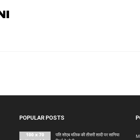
NI
POPULAR POSTS
P
पति शोएब मलिक की तीसरी शादी पर सानिया
M