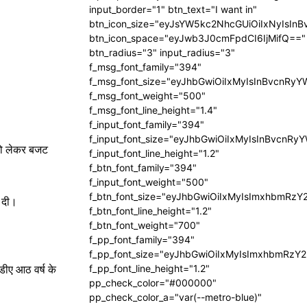
input_border="1" btn_text="I want in"
btn_icon_size="eyJsYW5kc2NhcGUiOiIxNyIsInB
btn_icon_space="eyJwb3J0cmFpdCI6IjMifQ=="
btn_radius="3" input_radius="3"
f_msg_font_family="394"
।
f_msg_font_size="eyJhbGwiOiIxMyIsInBvcnRyY
f_msg_font_weight="500"
f_msg_font_line_height="1.4"
f_input_font_family="394"
f_input_font_size="eyJhbGwiOiIxMyIsInBvcnRy
को लेकर बजट
f_input_font_line_height="1.2"
f_btn_font_family="394"
f_input_font_weight="500"
f_btn_font_size="eyJhbGwiOiIxMyIsImxhbmRzY
ं दी।
f_btn_font_line_height="1.2"
f_btn_font_weight="700"
f_pp_font_family="394"
f_pp_font_size="eyJhbGwiOiIxMyIsImxhbmRzY2
f_pp_font_line_height="1.2"
डीए आठ वर्ष के
pp_check_color="#000000"
pp_check_color_a="var(--metro-blue)"