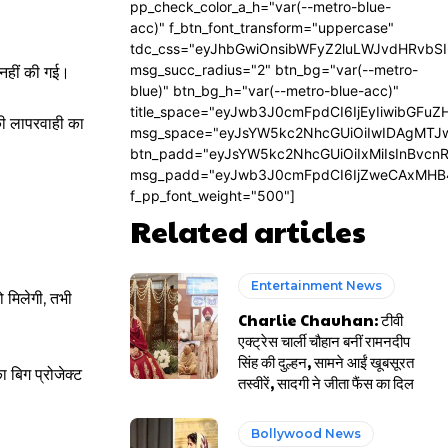
pp_check_color_a_h="var(--metro-blue-
acc)" f_btn_font_transform="uppercase"
tdc_css="eyJhbGwiOnsibWFyZ2luLWJvdHRvbS
msg_succ_radius="2" btn_bg="var(--metro-
 नहीं की गई।
blue)" btn_bg_h="var(--metro-blue-acc)"
title_space="eyJwb3J0cmFpdCI6IjEyIiwibGFuZ
की लापरवाही का
msg_space="eyJsYW5kc2NhcGUiOiIwIDAgMTJ
btn_padd="eyJsYW5kc2NhcGUiOiIxMiIsInBvcn
msg_padd="eyJwb3J0cmFpdCI6IjZweCAxMHB
f_pp_font_weight="500"]
Related articles
Entertainment News
ो मिलेगी, तभी
Charlie Chauhan: टीवी
एक्ट्रेस चार्ली चौहान बनीं रामनदीप
सिंह की दुल्हन, सामने आईं खूबसूरत
 बिग प्रोजेक्ट
तस्वीरें, सादगी ने जीता फैंस का दिल
Bollywood News