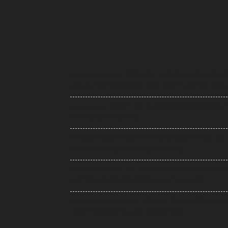
Charlie Chauhan: टीवी एक्ट्रेस चार्ली चौहान बनीं रामनदीप सि
की दुल्हन, सामने आईं खूबसूरत तस्वीरें, सादगी ने जीता फैंस का दिल
Ramayana: ‘रामायण’ भारत से पहले विदेशों में क्यों होगी रिलीज?
नमित मल्होत्रा ने बताई वजह
IIT दिल्ली के दीक्षांत समारोह में PM मोदी का छात्रों से संवाद, बोले- ‘
बाबा बागेश्वर नहीं हूं, लेकिन महसूस कर सकता हूं’
Gold-Silver Rate: सोने-चांदी की कीमतों में जोरदार उछाल, एक
हफ्ते में सोना ₹6,700 और चांदी ₹13 हजार से ज्यादा महंगी
Entertainment News: ‘लॉकअप 2’ से बाहर आते ही आकांक्षा
चमोला ने खोला बड़ा राज, बोलीं- परिवार है नाराज