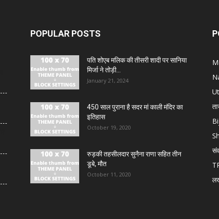
POPULAR POSTS
P
पति शोएब मलिक की तीसरी शादी पर सानिया
M
मिर्जा ने तोड़ी...
ंह
N
January 21, 2024
U
ता
450 साल पुराना है सदर मां काली मंदिर का
इतिहास
Bi
October 19, 2020
मैं
S
सं
रुड़की तहसीलदार सुनैना राणा सहित तीन
डूबे, मौत
T
October 11, 2020
ल