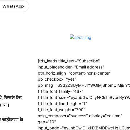
WhatsApp
[tds_leads title_text="Subscribe"
input_placeholder="Email address"
btn_horiz_align="content-horiz-center"
pp_checkbox="yes"
pp_msg="SSd2ZSUyMHJlYWQlMjBhbmQlMjBhY2
f_title_font_family="467"
थे, जिसके लिए
f_title_font_size="eyJhbGwiOiIyNCIsInBvcnRyY
f_title_font_line_height="1"
ठा था।
f_title_font_weight="700"
msg_composer="success" display="column"
 कि चौड़ीकरण के
gap="10"
input_padd="eyJhbGwiOiIxNXB4IDEwcHgiLCJ