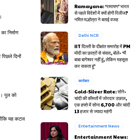
Ramayana: ‘रामायण’ भारत
से पहले विदेशों में क्यों होगी रिलीज?
ा।
नमित मल्होत्रा ने बताई वजह
का निर्माण
Delhi NCR
IIT दिल्ली के दीक्षांत समारोह में PM
मोदी का छात्रों से संवाद, बोले- ‘मैं
 पिछले दिनों
बाबा बागेश्वर नहीं हूं, लेकिन महसूस
कर सकता हूं’
कारोबार
Gold-Silver Rate: सोने-
ा। पुल को
चांदी की कीमतों में जोरदार उछाल,
एक हफ्ते में सोना ₹6,700 और चांदी
₹13 हजार से ज्यादा महंगी
्योंकि यह कटाव
Entertainment News
Entertainment News: