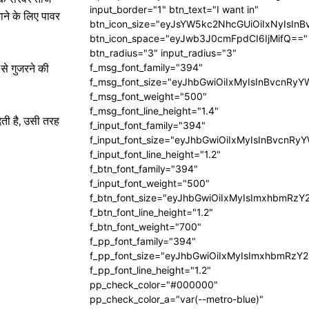
input_border="1" btn_text="I want in"
ने के लिए पावर
btn_icon_size="eyJsYW5kc2NhcGUiOiIxNyIsInB
btn_icon_space="eyJwb3J0cmFpdCI6IjMifQ=="
btn_radius="3" input_radius="3"
f_msg_font_family="394"
से गुजरने की
f_msg_font_size="eyJhbGwiOiIxMyIsInBvcnRyY
f_msg_font_weight="500"
f_msg_font_line_height="1.4"
ेती है, उसी तरह
f_input_font_family="394"
f_input_font_size="eyJhbGwiOiIxMyIsInBvcnRy
f_input_font_line_height="1.2"
f_btn_font_family="394"
f_input_font_weight="500"
f_btn_font_size="eyJhbGwiOiIxMyIsImxhbmRzY
f_btn_font_line_height="1.2"
f_btn_font_weight="700"
f_pp_font_family="394"
f_pp_font_size="eyJhbGwiOiIxMyIsImxhbmRzY2
f_pp_font_line_height="1.2"
pp_check_color="#000000"
pp_check_color_a="var(--metro-blue)"