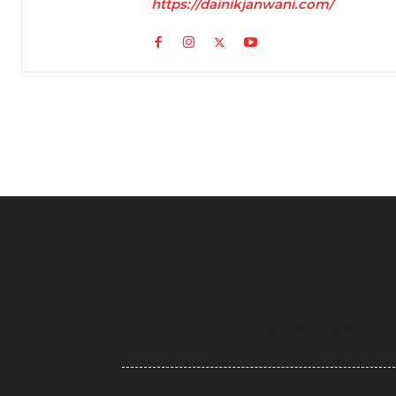
https://dainikjanwani.com/
Bombay High Court: यौन उत्पीड़न मामले में हाईकोर्ट ने पलट
फैसला, तरुण तेजपाल दोषी करार
Gold- Silver Price: सोना हुआ और महंगा, चांदी ने भी दिखाई