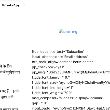
WhatsApp
[tds_leads title_text="Subscribe"
input_placeholder="Email address"
btn_horiz_align="content-horiz-center"
ने के लिए
pp_checkbox="yes"
 में प्रवेश कर
pp_msg="SSd2ZSUyMHJlYWQlMjBhbmQlMjBhY2
f_title_font_family="467"
f_title_font_size="eyJhbGwiOiIyNCIsInBvcnRyY
f_title_font_line_height="1"
च गए हैं। इसके
f_title_font_weight="700"
शा हाथ लगी।
msg_composer="success" display="column"
gap="10"
input_padd="eyJhbGwiOiIxNXB4IDEwcHgiLCJ
गरिक सरवर ताज