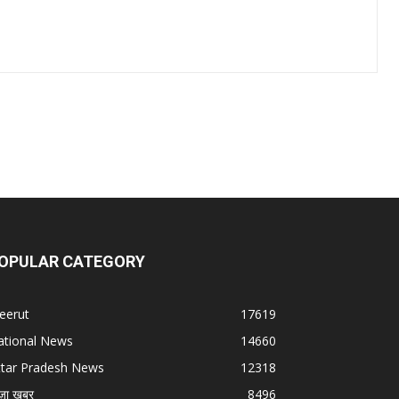
OPULAR CATEGORY
eerut
17619
ational News
14660
ttar Pradesh News
12318
ज़ा ख़बर
8496