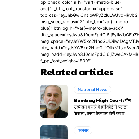
pp_check_color_a_h="var(--metro-blue-
acc)" f_btn_font_transform="uppercase"
tdc_css="eyJhbGwiOnsibWFyZ2luLWJvdHRvbS
msg_succ_radius="2" btn_bg="var(--metro-
blue)" btn_bg_h="var(--metro-blue-acc)"
title_space="eyJwb3J0cmFpdCI6IjEyIiwibGFuZ
msg_space="eyJsYW5kc2NhcGUiOiIwIDAgMTJ
btn_padd="eyJsYW5kc2NhcGUiOiIxMiIsInBvcn
msg_padd="eyJwb3J0cmFpdCI6IjZweCAxMHB
f_pp_font_weight="500"]
Related articles
National News
Bombay High Court: यौन
उत्पीड़न मामले में हाईकोर्ट ने पलटा
फैसला, तरुण तेजपाल दोषी करार
कारोबार