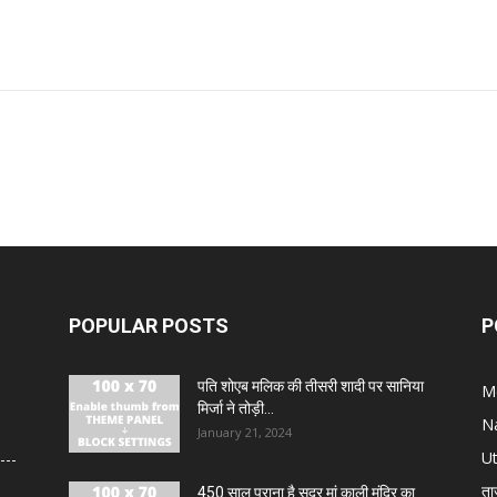
POPULAR POSTS
P
पति शोएब मलिक की तीसरी शादी पर सानिया
M
मिर्जा ने तोड़ी...
ा
N
January 21, 2024
U
ता
450 साल पुराना है सदर मां काली मंदिर का