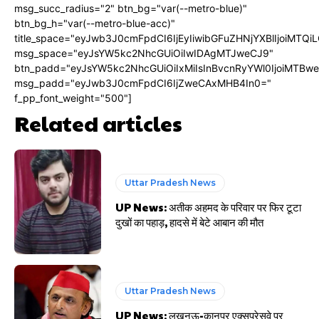
msg_succ_radius="2" btn_bg="var(--metro-blue)"
btn_bg_h="var(--metro-blue-acc)"
title_space="eyJwb3J0cmFpdCI6IjEyIiwibGFuZHNjYXBlIjoiMTQi
msg_space="eyJsYW5kc2NhcGUiOiIwIDAgMTJweCJ9"
btn_padd="eyJsYW5kc2NhcGUiOiIxMiIsInBvcnRyYWl0IjoiMTBw
msg_padd="eyJwb3J0cmFpdCI6IjZweCAxMHB4In0="
f_pp_font_weight="500"]
Related articles
Uttar Pradesh News
UP News: अतीक अहमद के परिवार पर फिर टूटा
दुखों का पहाड़, हादसे में बेटे आबान की मौत
Uttar Pradesh News
UP News: लखनऊ-कानपुर एक्सप्रेसवे पर