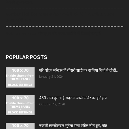
के आगे झुका Meta
Bombay High Court: यौन उत्पीड़न मामले में हाईकोर्ट ने पलटा फैसला, तरुण
तेजपाल दोषी करार
Gold- Silver Price: सोना हुआ और महंगा, चांदी ने भी दिखाई मजबूती
POPULAR POSTS
पति शोएब मलिक की तीसरी शादी पर सानिया मिर्जा ने तोड़ी...
January 21, 2024
450 साल पुराना है सदर मां काली मंदिर का इतिहास
October 19, 2020
रुड़की तहसीलदार सुनैना राणा सहित तीन डूबे, मौत