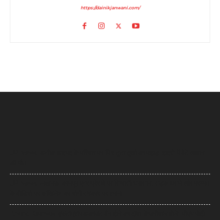
https://dainikjanwani.com/
UP News: अतीक अहमद के परिवार पर फिर टूटा दुखों का पहाड़, हादसे में बेटे आबान
की मौत
UP News: लखनऊ-कानपुर एक्सप्रेसवे पर सियासी घमासान, सड़क धंसने और मरम्मत
के वीडियो पर अखिलेश का योगी सरकार पर हमला
Arvind Kejriwal: इंस्टाग्राम अकाउंट बैन होने का दावा, केजरीवाल बोले- पीएम मोदी