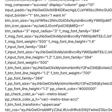
msg_composer="success" display="column" gap="10"
input_padd="eyJhbGwiOiIxNXB4IDEwcHgiLCJsYW5kc2NhcGUiO
input_border="1" btn_text="I want in"
btn_icon_size="eyJsYW5kc2NhcGUiOiIxNyIsInBvcnRyYWl0IjoiMT
btn_icon_space="eyJwb3J0cmFpdCI6IjMifQ=="
btn_radius="3" input_radius="3" f_msg_font_family="394"
f_msg_font_size="eyJhbGwiOiIxMyIsInBvcnRyYWl0IjoiMTEiLCJ
f_msg_font_weight="500" f_msg_font_line_height="1.4"
f_input_font_family="394"
f_input_font_size="eyJhbGwiOiIxMyIsInBvcnRyYWl0IjoiMTEiLC
f_input_font_line_height="1.2" f_btn_font_family="394"
f_input_font_weight="500"
f_btn_font_size="eyJhbGwiOiIxMyIsImxhbmRzY2FwZSI6IjExIiw
f_btn_font_line_height="1.2" f_btn_font_weight="700"
f_pp_font_family="394"
f_pp_font_size="eyJhbGwiOiIxMyIsImxhbmRzY2FwZSI6IjEyIiwi
f_pp_font_line_height="1.2" pp_check_color="#000000"
pp_check_color_a="var(--metro-blue)"
pp_check_color_a_h="var(--metro-blue-acc)"
f_btn_font_transform="uppercase"
tdc_css="eyJhbGwiOnsibWFyZ2luLWJvdHRvbSI6IjYwIiwiZGlz